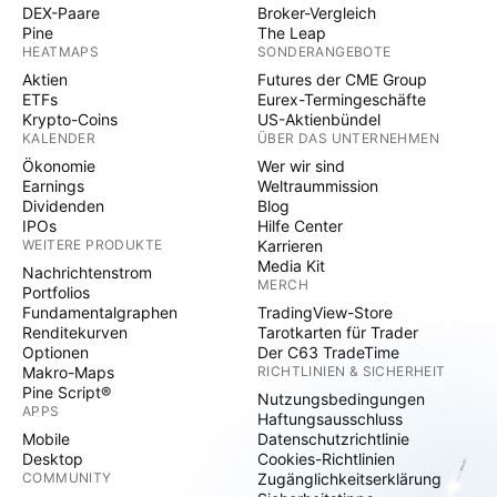
DEX-Paare
Broker-Vergleich
Pine
The Leap
HEATMAPS
SONDERANGEBOTE
Aktien
Futures der CME Group
ETFs
Eurex-Termingeschäfte
Krypto-Coins
US-Aktienbündel
KALENDER
ÜBER DAS UNTERNEHMEN
Ökonomie
Wer wir sind
Earnings
Weltraummission
Dividenden
Blog
IPOs
Hilfe Center
WEITERE PRODUKTE
Karrieren
Media Kit
Nachrichtenstrom
MERCH
Portfolios
Fundamentalgraphen
TradingView-Store
Renditekurven
Tarotkarten für Trader
Optionen
Der C63 TradeTime
Makro-Maps
RICHTLINIEN & SICHERHEIT
Pine Script®
Nutzungsbedingungen
APPS
Haftungsausschluss
Mobile
Datenschutzrichtlinie
Desktop
Cookies-Richtlinien
COMMUNITY
Zugänglichkeitserklärung