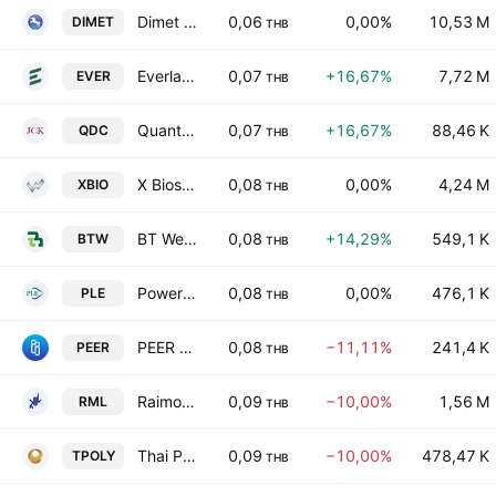
Dimet (Siam) Public Co. Ltd.
0,06
0,00%
10,53 M
DIMET
THB
Everland Public Co. Ltd.
0,07
+16,67%
7,72 M
EVER
THB
Quantum D C Public Company Limited
0,07
+16,67%
88,46 K
QDC
THB
X Bioscience Public Company Limited
0,08
0,00%
4,24 M
XBIO
THB
BT Wealth Industries PCL
0,08
+14,29%
549,1 K
BTW
THB
Power Line Engineering Public Co., Ltd.
0,08
0,00%
476,1 K
PLE
THB
PEER FOR YOU PUBLIC COMPANY LIMITED
0,08
−11,11%
241,4 K
PEER
THB
Raimon Land Public Co Ltd
0,09
−10,00%
1,56 M
RML
THB
Thai Polycons Public Company Limited
0,09
−10,00%
478,47 K
TPOLY
THB