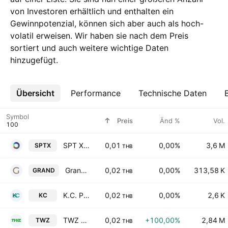
von Investoren erhältlich und enthalten ein
Gewinnpotenzial, können sich aber auch als hoch-
volatil erweisen. Wir haben sie nach dem Preis
sortiert und auch weitere wichtige Daten
hinzugefügt.
Übersicht
Mehr
Performance
Technische Daten
Symbol
Preis
Änd %
Vol.
SPT X Public Company Limited
0,01
0,00%
3,6 M
SPTX
THB
Grande Asset Hotels & Property Public Co. Ltd.
0,02
0,00%
313,58 K
GRAND
THB
K.C. Property Public Co., Ltd.
0,02
0,00%
2,6 K
KC
THB
TWZ Corp. Public Co. Ltd.
0,02
+100,00%
2,84 M
TWZ
THB