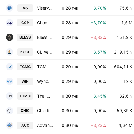
Viserve Enterprise Public Company Limited
0,28
+3,70%
75,6 K
VS
THB
Chonburi Concrete Product Public Co., Ltd.
0,28
+3,70%
1,5 M
CCP
THB
Bless Asset Group Public Company Limited
0,29
−3,33%
151,9 K
BLESS
THB
CL Venture Public Company Limited
0,29
+3,57%
219,15 K
KOOL
THB
TCM Corp. Public Co., Ltd.
0,29
0,00%
604,11 K
TCMC
THB
Wyncoast Industrial Park Public Co., Ltd.
0,29
0,00%
12 K
WIN
THB
Thai Mui Corp. Public Co. Ltd.
0,30
+3,45%
32,6 K
THMUI
THB
Chic Republic Public Co., Ltd.
0,30
0,00%
59,39 K
CHIC
THB
Advanced Connection Corp. Public Co. Ltd.
0,30
−3,23%
4,64 M
ACC
THB