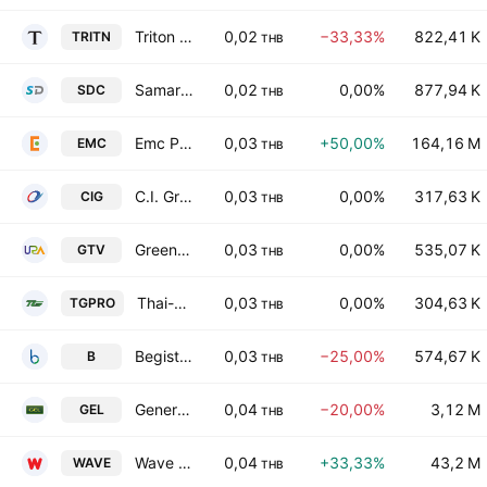
Triton Holding Public Co. Ltd.
0,02
−33,33%
822,41 K
TRITN
THB
Samart Digital Public Company Ltd
0,02
0,00%
877,94 K
SDC
THB
Emc Public Company Limited
0,03
+50,00%
164,16 M
EMC
THB
C.I. Group Public Co. Ltd.
0,03
0,00%
317,63 K
CIG
THB
Green Tech Ventures Public Company Limited
0,03
0,00%
535,07 K
GTV
THB
Thai-German Products Public Co. Ltd.
0,03
0,00%
304,63 K
TGPRO
THB
Begistics Public Co. Ltd.
0,03
−25,00%
574,67 K
B
THB
General Engineering Public Co., Ltd.
0,04
−20,00%
3,12 M
GEL
THB
Wave Exponential Public Company Limited
0,04
+33,33%
43,2 M
WAVE
THB