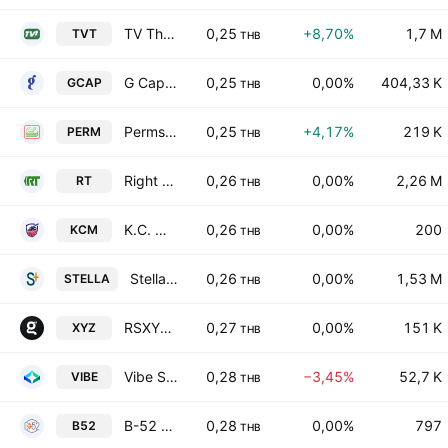
TV Thunder Public Company Ltd
0,25
+8,70%
1,7 M
TVT
THB
G Capital Public Co. Ltd.
0,25
0,00%
404,33 K
GCAP
THB
Permsin Steel Works Public Co., Ltd.
0,25
+4,17%
219 K
PERM
THB
Right Tunnelling Company Ltd
0,26
0,00%
2,26 M
RT
THB
K.C. Metal Sheet Public Company Ltd
0,26
0,00%
200
KCM
THB
Stella X Public Company Limited
0,26
0,00%
1,53 M
STELLA
THB
RSXYZ Public Company Limited
0,27
0,00%
151 K
XYZ
THB
Vibe Synergy Group Public Company Limited
0,28
−3,45%
52,7 K
VIBE
THB
B-52 Capital Public Co. Ltd.
0,28
0,00%
797
B52
THB