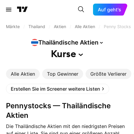
Auf geht's
Märkte
/
Thailand
/
Aktien
/
Alle Aktien
/
Penny Stocks
Thailändische
Aktien
Kurse
Alle Aktien
Top Gewinner
Größte Verlierer
Erstellen Sie im Screener weitere Listen
Pennystocks — Thailändische
Aktien
Die Thailändische Aktien mit den niedrigsten Preisen
auf einer Liste. Sie sind nun einer größeren Anzahl