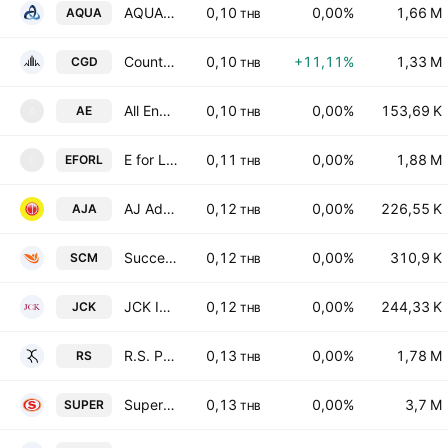
AQUA Corp. Public Co. Ltd.
0,10
0,00%
1,66 M
AQUA
THB
Country Group Development Public Co. Ltd.
0,10
+11,11%
1,33 M
CGD
THB
All Energy & Utilities Public Company Limited
0,10
0,00%
153,69 K
AE
A
THB
E for L Aim Public Co., Ltd.
0,11
0,00%
1,88 M
EFORL
E
THB
AJ Advance Technology Public Company Ltd
0,12
0,00%
226,55 K
AJA
THB
Successmore Being Public Co Limited
0,12
0,00%
310,9 K
SCM
THB
JCK International Public Co. Ltd.
0,12
0,00%
244,33 K
JCK
THB
R.S. Public Co. Ltd.
0,13
0,00%
1,78 M
RS
THB
Super Energy Corporation Public Company Limited
0,13
0,00%
3,7 M
SUPER
THB