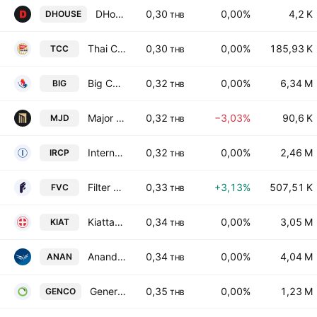
DHouse Pattana Public Co Limited
0,30
0,00%
4,2 K
DHOUSE
THB
Thai Capital Corp. Public Co., Ltd.
0,30
0,00%
185,93 K
TCC
THB
Big Camera Corp. Public Co. Ltd.
0,32
0,00%
6,34 M
BIG
THB
Major Development Public Co. Ltd.
0,32
−3,03%
90,6 K
MJD
THB
International Research Corp. Public Co. Ltd.
0,32
0,00%
2,46 M
IRCP
THB
Filter Vision Public Company Ltd
0,33
+3,13%
507,51 K
FVC
THB
Kiattana Transport PCL
0,34
0,00%
3,05 M
KIAT
THB
Ananda Development Public Co. Ltd.
0,34
0,00%
4,04 M
ANAN
THB
General Environmental Conservation Public Co. Ltd.
0,35
0,00%
1,23 M
GENCO
THB