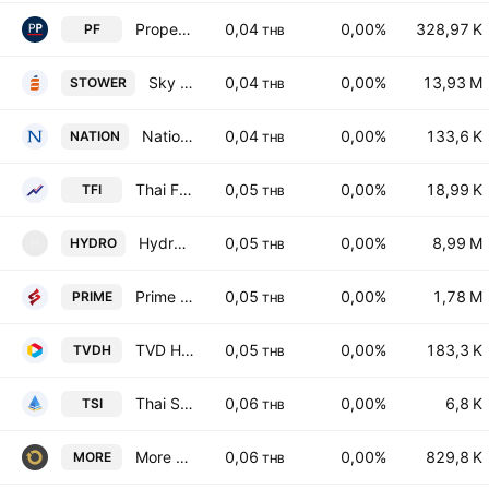
Property Perfect Public Co. Ltd.
0,04
0,00%
328,97 K
PF
THB
Sky Tower Public Co Limited
0,04
0,00%
13,93 M
STOWER
THB
Nation Group (Thailand) Public Company Limited
0,04
0,00%
133,6 K
NATION
THB
Thai Future Inc Pub Co Ltd.
0,05
0,00%
18,99 K
TFI
THB
Hydrotek Public Co,. Ltd.
0,05
0,00%
8,99 M
HYDRO
H
THB
Prime Road Power Public Co. Ltd.
0,05
0,00%
1,78 M
PRIME
THB
TVD Holdings Public Company Limited
0,05
0,00%
183,3 K
TVDH
THB
Thai Setakij Insurance Public Co., Ltd.
0,06
0,00%
6,8 K
TSI
THB
More Return Public Co. Ltd.
0,06
0,00%
829,8 K
MORE
THB