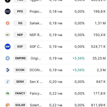
THB
Project Planning Service PCL
0,18
0,00%
199,8 K
PPS
THB
Sahakol Equipment Public Company Ltd
0,18
0,00%
1,31 M
SQ
THB
NEP Realty & Industry Public Co. Ltd.
0,19
0,00%
150,4 K
NEP
THB
SGF Capital Public Company Ltd
0,19
0,00%
524,71 K
SGF
THB
Origin Global Empire Public Company Limited
0,19
+5,56%
35,25 M
EMPIRE
THB
DCON Products Public Company Limited
0,19
+5,56%
2,3 M
DCON
THB
Sen X Public Company Limited
0,20
0,00%
647 K
SENX
THB
Fancy Wood Industries Public Co., Ltd.
0,22
0,00%
177,8 K
FANCY
THB
Solartron Public Co. Ltd.
0,22
0,00%
811,99 K
SOLAR
THB