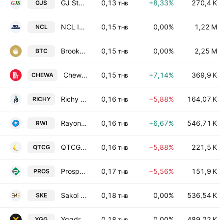
GJ Steel Public Co., Ltd.
0,13
+8,33%
270,4 K
GJS
THB
NCL International Logistics Co., Ltd.
0,15
0,00%
1,22 M
NCL
THB
Brooker Group Public Co. Ltd.
0,15
0,00%
2,25 M
BTC
THB
Chewathai Public Company Ltd
0,15
+7,14%
369,9 K
CHEWA
THB
Richy Place 2002 Public Co. Ltd.
0,16
−5,88%
164,07 K
RICHY
THB
Rayong Wire Industries PCL
0,16
+6,67%
546,71 K
RWI
THB
QTCG Public Company Limited
0,16
−5,88%
221,5 K
QTCG
THB
Prosper Engineering Public Company Limited
0,17
−5,56%
151,9 K
PROS
THB
Sakol Energy Public Company Ltd
0,18
0,00%
536,54 K
SKE
THB
Yggdrazil Group Public Co Ltd
0,18
0,00%
489,22 K
YGG