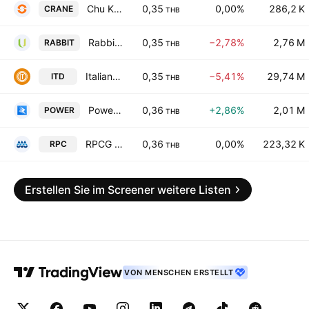
Chu Kai Public Co. Ltd.
0,35
0,00%
286,2 K
CRANE
THB
Rabbit Holdings Public Company Limited
0,35
−2,78%
2,76 M
RABBIT
THB
Italian-Thai Development Public Co., Ltd.
0,35
−5,41%
29,74 M
ITD
THB
Power Solution Technologies Public Co. Ltd.
0,36
+2,86%
2,01 M
POWER
THB
RPCG Public Co., Ltd.
0,36
0,00%
223,32 K
RPC
THB
Erstellen Sie im Screener weitere Listen
VON MENSCHEN ERSTELLT