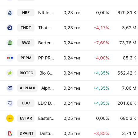
NR Instant Produce PCL
0,23
0,00%
679,81 K
NRF
THB
Thai Nondestructive Testing Public Co., Ltd.
0,23
−4,17%
3,62 M
TNDT
THB
Better World Green Public Co. Ltd.
0,24
−7,69%
73,76 M
BWG
THB
PP PRIME Public Co., Ltd.
0,24
−4,00%
85,3 K
PPPM
THB
Bio Green Energy Tech Public Company Limited
0,24
+4,35%
552,42 K
BIOTEC
THB
Alpha Divisions Public Company Limited
0,24
+4,35%
7,06 M
ALPHAX
THB
LDC Dental Public Company Ltd
0,24
+4,35%
201,66 K
LDC
THB
Eastern Star Real Estate Public Co., Ltd.
0,25
0,00%
680,3 K
ESTAR
THB
Delta Paint Public Co. Ltd.
0,25
−3,85%
3,71 M
DPAINT
THB