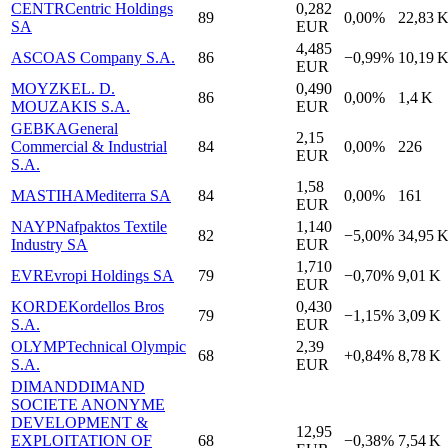
CENTR
Centric Holdings
0,282
89
0,00%
22,83 
SA
EUR
4,485
ASCO
AS Company S.A.
86
−0,99%
10,19 
EUR
MOYZK
EL. D.
0,490
86
0,00%
1,4 K
MOUZAKIS S.A.
EUR
GEBKA
General
2,15
Commercial & Industrial
84
0,00%
226
EUR
S.A.
1,58
MASTIHA
Mediterra SA
84
0,00%
161
EUR
NAYP
Nafpaktos Textile
1,140
82
−5,00%
34,95 
Industry SA
EUR
1,710
EVR
Evropi Holdings SA
79
−0,70%
9,01 K
EUR
KORDE
Kordellos Bros
0,430
79
−1,15%
3,09 K
S.A.
EUR
OLYMP
Technical Olympic
2,39
68
+0,84%
8,78 K
S.A.
EUR
DIMAND
DIMAND
SOCIETE ANONYME
DEVELOPMENT &
12,95
EXPLOITATION OF
68
−0,38%
7,54 K