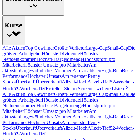
Kurse
Alle Aktien
Top Gewinner
Größte Verlierer
Large-Cap
Small-Cap
Die
größten Arbeitgeber
Höchste Dividende
Höchstes
Nettoeinkommen
Höchste Bargeldmenge
Höchstprofit pro
Mitarbeiter
Höchster Umsatz pro Mitarbeiter
Am
aktivsten
Ungewöhnliches Volumen
Am volatilsten
High-Beta
Beste
Performance
Höchster Umsatz
Am teuersten
Penny
Stocks
Überkauft
Überverkauft
Allzeit-Hoch
Allzeit-Tief
52-Wochen-
Hoch
52-Wochen-Tief
Erstellen Sie im Screener weitere Listen
Alle Aktien
Top Gewinner
Größte Verlierer
Large-Cap
Small-Cap
Die
größten Arbeitgeber
Höchste Dividende
Höchstes
Nettoeinkommen
Höchste Bargeldmenge
Höchstprofit pro
Mitarbeiter
Höchster Umsatz pro Mitarbeiter
Am
aktivsten
Ungewöhnliches Volumen
Am volatilsten
High-Beta
Beste
Performance
Höchster Umsatz
Am teuersten
Penny
Stocks
Überkauft
Überverkauft
Allzeit-Hoch
Allzeit-Tief
52-Wochen-
Hoch
52-Wochen-Tief