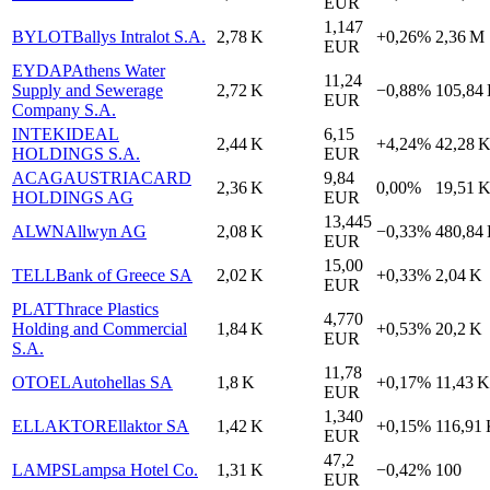
EUR
1,147
BYLOT
Ballys Intralot S.A.
2,78 K
+0,26%
2,36 M
EUR
EYDAP
Athens Water
11,24
Supply and Sewerage
2,72 K
−0,88%
105,84
EUR
Company S.A.
INTEK
IDEAL
6,15
2,44 K
+4,24%
42,28 
HOLDINGS S.A.
EUR
ACAG
AUSTRIACARD
9,84
2,36 K
0,00%
19,51 
HOLDINGS AG
EUR
13,445
ALWN
Allwyn AG
2,08 K
−0,33%
480,84
EUR
15,00
TELL
Bank of Greece SA
2,02 K
+0,33%
2,04 K
EUR
PLAT
Thrace Plastics
4,770
Holding and Commercial
1,84 K
+0,53%
20,2 K
EUR
S.A.
11,78
OTOEL
Autohellas SA
1,8 K
+0,17%
11,43 K
EUR
1,340
ELLAKTOR
Ellaktor SA
1,42 K
+0,15%
116,91
EUR
47,2
LAMPS
Lampsa Hotel Co.
1,31 K
−0,42%
100
EUR