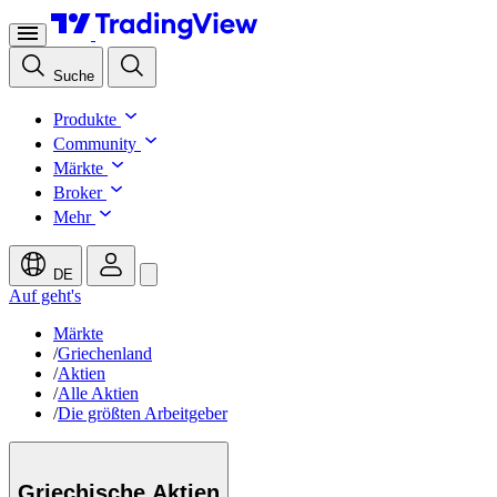
Suche
Produkte
Community
Märkte
Broker
Mehr
DE
Auf geht's
Märkte
/
Griechenland
/
Aktien
/
Alle Aktien
/
Die größten Arbeitgeber
Griechische
Aktien