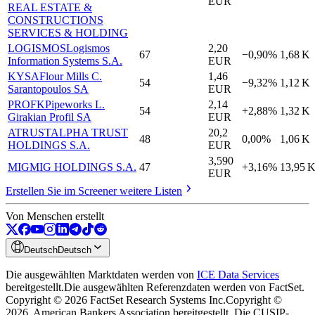
EUR
REAL ESTATE &
CONSTRUCTIONS
SERVICES & HOLDING
LOGISMOS
Logismos
2,20
67
−0,90%
1,68 K
Information Systems S.A.
EUR
KYSA
Flour Mills C.
1,46
54
−9,32%
1,12 K
Sarantopoulos SA
EUR
PROFK
Pipeworks L.
2,14
54
+2,88%
1,32 K
Girakian Profil SA
EUR
ATRUST
ALPHA TRUST
20,2
48
0,00%
1,06 K
HOLDINGS S.A.
EUR
3,590
MIG
MIG HOLDINGS S.A.
47
+3,16%
13,95 
EUR
Erstellen Sie im Screener weitere Listen
Von Menschen erstellt
Deutsch
Deutsch
Die ausgewählten Marktdaten werden von
ICE Data Services
bereitgestellt.
Die ausgewählten Referenzdaten werden von FactSet.
Copyright © 2026 FactSet Research Systems Inc.
Copyright ©
2026, American Bankers Association bereitgestellt. Die CUSIP-