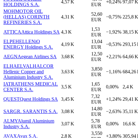
4,57 K
+0,24%
97,07 
HOLDINGS S.A.
EUR
MOH
MOTOR OIL
52,60
(HELLAS) CORINTH
4,31 K
−0,75%
225,8 
EUR
REFINERIES S.A.
1,53
ATTICA
Attica Holdings SA
4,3 K
−1,92%
38,15 
EUR
ELPE
HELLENiQ
13,04
4,19 K
−0,53%
293,15
ENERGY Holdings S.A.
EUR
12,50
AEGN
Aegean Airlines SA
3,68 K
+2,21%
64,66 
EUR
ELHA
ELVALHALCOR
3,850
Hellenic Copper and
3,63 K
−1,16%
684,26
EUR
Aluminium Industry S.A.
IATR
ATHENS MEDICAL
1,65
3,5 K
0,00%
2,4 K
CENTER S.A.
EUR
7,32
QUEST
Quest Holdings SA
3,45 K
+1,24%
29,41 
EUR
14,80
SAR
GR. SARANTIS S.A.
3,08 K
−2,63%
35,11 K
EUR
ALMY
Alumil Aluminium
5,78
3,07 K
0,00%
16,6 K
Industry S.A.
EUR
3,550
AVAX
Avax S.A.
2,8 K
+3,80%
305,94