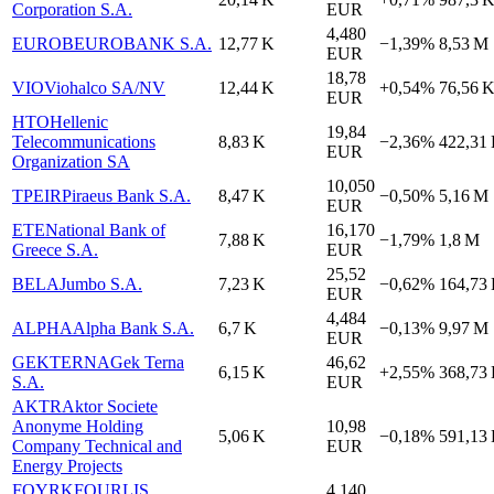
Corporation S.A.
EUR
4,480
EUROB
EUROBANK S.A.
12,77 K
−1,39%
8,53 M
EUR
18,78
VIO
Viohalco SA/NV
12,44 K
+0,54%
76,56 
EUR
HTO
Hellenic
19,84
Telecommunications
8,83 K
−2,36%
422,31
EUR
Organization SA
10,050
TPEIR
Piraeus Bank S.A.
8,47 K
−0,50%
5,16 M
EUR
ETE
National Bank of
16,170
7,88 K
−1,79%
1,8 M
Greece S.A.
EUR
25,52
BELA
Jumbo S.A.
7,23 K
−0,62%
164,73
EUR
4,484
ALPHA
Alpha Bank S.A.
6,7 K
−0,13%
9,97 M
EUR
GEKTERNA
Gek Terna
46,62
6,15 K
+2,55%
368,73
S.A.
EUR
AKTR
Aktor Societe
Anonyme Holding
10,98
5,06 K
−0,18%
591,13
Company Technical and
EUR
Energy Projects
FOYRK
FOURLIS
4,140