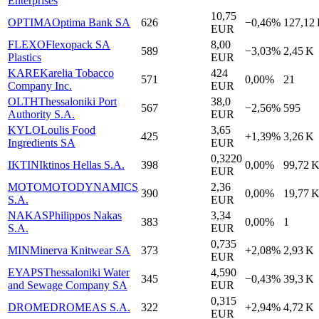
Enterprises
10,75
OPTIMA
Optima Bank SA
626
−0,46%
127,12
EUR
FLEXO
Flexopack SA
8,00
589
−3,03%
2,45 K
Plastics
EUR
KARE
Karelia Tobacco
424
571
0,00%
21
Company Inc.
EUR
OLTH
Thessaloniki Port
38,0
567
−2,56%
595
Authority S.A.
EUR
KYLO
Loulis Food
3,65
425
+1,39%
3,26 K
Ingredients SA
EUR
0,3220
IKTIN
Iktinos Hellas S.A.
398
0,00%
99,72 
EUR
MOTO
MOTODYNAMICS
2,36
390
0,00%
19,77 
S.A.
EUR
NAKAS
Philippos Nakas
3,34
383
0,00%
1
S.A.
EUR
0,735
MIN
Minerva Knitwear SA
373
+2,08%
2,93 K
EUR
EYAPS
Thessaloniki Water
4,590
345
−0,43%
39,3 K
and Sewage Company SA
EUR
0,315
DROME
DROMEAS S.A.
322
+2,94%
4,72 K
EUR