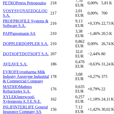
7,70
PETRO
Petros Petropoulos
218
0,00%
5,81 K
EUR
VOSYS
VOYATZOGLOU
2,01
217
0,00%
700
S.A.
EUR
PROF
PROFILE Systems &
9,13
216
+0,33%
22,73 
Software S.A.
EUR
3,38
PAP
Papoutsanis SA
210
−1,46%
20,5 K
EUR
0,862
DOPPLER
DOPPLER S.A.
210
0,00%
26,74 
EUR
32,0
DOTSOFT
DOTSOFT S.A.
207
−2,44%
80
EUR
0,476
AVE
AVE S.A.
186
−0,63%
31,24 
EUR
EVROF
Evropharma Milk
3,68
Industry Anonyme Industrial
178
+0,27%
375
EUR
& Commercial Company
MATHIO
Mathios
0,635
176
+0,79%
22
Refractories S.A.
EUR
XYLEK
Interwood-
0,257
162
+1,18%
24,11 K
Xylemporia A.T.E.N.E.
EUR
INLIF
INTERLIFE General
7,12
156
+1,42%
30,02 
Insurance Company SA
EUR