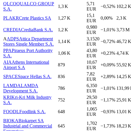
QLCO
QUALCO GROUP
5,71
1,3 K
−0,52%
102,2 
S.A.
EUR
15,1
PLAKR
Crete Plastics SA
1,27 K
0,00%
2,3 K
EUR
0,980
CREDIA
CrediaBank S.A.
1,2 K
−1,01%
3,73 M
EUR
A
ADPS
Attica Department
3,1520
1,14 K
−0,72%
46,72 
Stores Single Member S.A.
EUR
PPA
Piraeus Port Authority
43,80
1,06 K
+0,23%
4,74 K
S.A.
EUR
AIA
Athens International
10,67
879
+0,09%
55,92 
Airport S.A
EUR
7,82
SPACE
Space Hellas S.A.
836
+2,89%
14,25 
EUR
LAMDA
LAMDA
6,350
786
−1,01%
131,99
Development S.A.
EUR
KRI
Kri-Kri Milk Industry
29,50
752
−1,17%
25,91 
S.A.
EUR
1,065
FOODL
Foodlink S.A.
648
−0,93%
13,01 
EUR
BIOKA
Biokarpet SA
1,702
Industrial and Commercial
645
−1,73%
18,23 
EUR