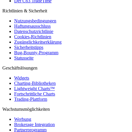
Der C63 TradeTime
Richtlinien & Sicherheit
Nutzungsbedingungen
Haftungsausschluss
Datenschutzrichtlinie
Cookies-Richtlinien
Zugänglichkeitserklärung
Sicherheitstipps
Bug-Bounty-Programm
Statusseite
Geschäftslösungen
Widgets
Charting-Bibliotheken
Lightweight Charts™
Fortschrittliche Charts
Trading-Plattform
Wachstumsmöglichkeiten
Werbung
Brokerage Integration
Partnerprogramm