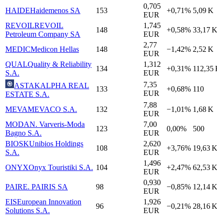
0,705
HAIDE
Haidemenos SA
153
+0,71%
5,09 K
EUR
REVOIL
REVOIL
1,745
148
+0,58%
33,17 
Petroleum Company SA
EUR
2,77
MEDIC
Medicon Hellas
148
−1,42%
2,52 K
EUR
QUAL
Quality & Reliability
1,312
134
+0,31%
112,35
S.A.
EUR
7,35
ASTAK
ALPHA REAL
133
+0,68%
110
EUR
ESTATE S.A.
7,88
MEVA
MEVACO S.A.
132
−1,01%
1,68 K
EUR
MODA
N. Varveris-Moda
7,00
123
0,00%
500
Bagno S.A.
EUR
BIOSK
Unibios Holdings
2,620
108
+3,76%
19,63 
S.A.
EUR
1,496
ONYX
Onyx Touristiki S.A.
104
+2,47%
62,53 
EUR
0,930
PAIR
E. PAIRIS SA
98
−0,85%
12,14 
EUR
EIS
European Innovation
1,926
96
−0,21%
28,16 
Solutions S.A.
EUR