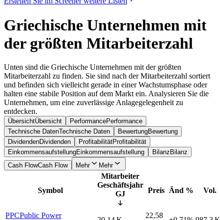
Erstellen Sie im Screener weitere Listen
Griechische Unternehmen mit
der größten Mitarbeiterzahl
Unten sind die Griechische Unternehmen mit der größten
Mitarbeiterzahl zu finden. Sie sind nach der Mitarbeiterzahl sortiert
und befinden sich vielleicht gerade in einer Wachstumsphase oder
halten eine stabile Position auf dem Markt ein. Analysieren Sie die
Unternehmen, um eine zuverlässige Anlagegelegenheit zu
entdecken.
Übersicht
Übersicht
Performance
Performance
Technische Daten
Technische Daten
Bewertung
Bewertung
Dividenden
Dividenden
Profitabilität
Profitabilität
Einkommensaufstellung
Einkommensaufstellung
Bilanz
Bilanz
Cash Flow
Cash Flow
Mehr
Mehr
Mitarbeiter
Geschäftsjahr
Symbol
Preis
Änd %
Vol.
GJ
PPC
Public Power
22,58
20,14 K
+0,71%
987,3 