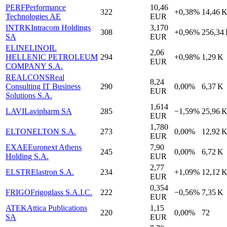
PERF
Performance
10,46
322
+0,38%
14,46 
Technologies AE
EUR
INTRK
Intracom Holdings
3,170
308
+0,96%
256,34
SA
EUR
ELIN
ELINOIL
2,06
HELLENIC PETROLEUM
294
+0,98%
1,29 K
EUR
COMPANY S.A.
REALCONS
Real
8,24
Consulting IT Business
290
0,00%
6,37 K
EUR
Solutions S.A.
1,614
LAVI
Lavipharm SA
285
−1,59%
25,96 
EUR
1,780
ELTON
ELTON S.A.
273
0,00%
12,92 
EUR
EXAE
Euronext Athens
7,90
245
0,00%
6,72 K
Holding S.A.
EUR
2,77
ELSTR
Elastron S.A.
234
+1,09%
12,12 
EUR
0,354
FRIGO
Frigoglass S.A.I.C.
222
−0,56%
7,35 K
EUR
ATEK
Attica Publications
1,15
220
0,00%
72
SA
EUR