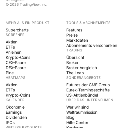
© 2026 TradingView, Inc.
MEHR ALS EIN PRODUKT
TOOLS & ABONNEMENTS
Supercharts
Features
SCREENER
Preise
Marktdaten
Aktien
Abonnements verschenken
ETFs
TRADING
Anleihen
Krypto-Coins
Übersicht
CEX-Paare
Broker
DEX-Paare
Broker-Vergleich
Pine
The Leap
HEATMAPS
SONDERANGEBOTE
Aktien
Futures der CME Group
ETFs
Eurex-Termingeschäfte
Krypto-Coins
US-Aktienbündel
KALENDER
ÜBER DAS UNTERNEHMEN
Ökonomie
Wer wir sind
Earnings
Weltraummission
Dividenden
Blog
IPOs
Hilfe Center
WEITERE PRODUKTE
Karrieren