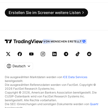
Erstellen Sie im Screener weitere Listen
VON MENSCHEN ERSTELLT
Deutsch
Die ausgewählten Marktdaten werden von
ICE Data Services
bereitgestellt.
Die ausgewählten Referenzdaten werden von FactSet. Copyright ©
2026 FactSet Research Systems Inc.
Copyright © 2026, American Bankers Association bereitgestellt. Die
CUSIP-Datenbank wird von FactSet Research Systems Inc.
bereitgestellt. Alle Rechte vorbehalten.
Die SEC-Einreichungen und sonstigen Dokumente werden von
Quartr
bereitgestellt.