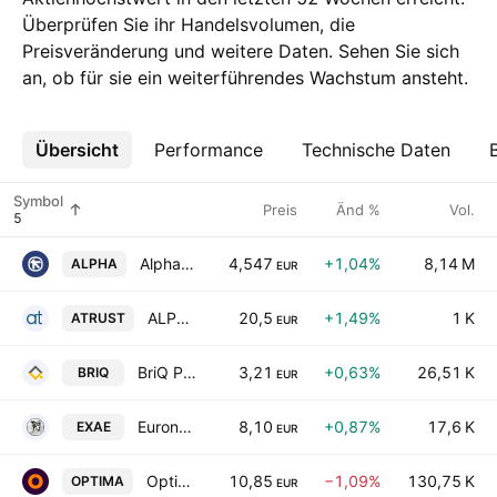
Überprüfen Sie ihr Handelsvolumen, die
Preisveränderung und weitere Daten. Sehen Sie sich
an, ob für sie ein weiterführendes Wachstum ansteht.
Übersicht
Mehr
Performance
Technische Daten
Symbol
Preis
Änd %
Vol.
Alpha Bank S.A.
4,547
+1,04%
8,14 M
ALPHA
EUR
ALPHA TRUST HOLDINGS S.A.
20,5
+1,49%
1 K
ATRUST
EUR
BriQ Properties Real Estate Investment Company
3,21
+0,63%
26,51 K
BRIQ
EUR
Euronext Athens Holding S.A.
8,10
+0,87%
17,6 K
EXAE
EUR
Optima Bank SA
10,85
−1,09%
130,75 K
OPTIMA
EUR