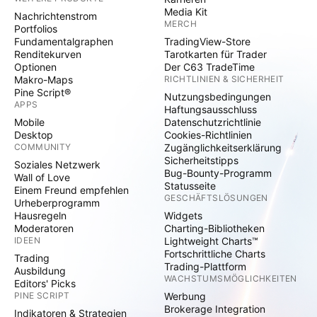
Media Kit
Nachrichtenstrom
MERCH
Portfolios
Fundamentalgraphen
TradingView-Store
Renditekurven
Tarotkarten für Trader
Optionen
Der C63 TradeTime
Makro-Maps
RICHTLINIEN & SICHERHEIT
Pine Script®
Nutzungsbedingungen
APPS
Haftungsausschluss
Mobile
Datenschutzrichtlinie
Desktop
Cookies-Richtlinien
COMMUNITY
Zugänglichkeitserklärung
Sicherheitstipps
Soziales Netzwerk
Bug-Bounty-Programm
Wall of Love
Statusseite
Einem Freund empfehlen
GESCHÄFTSLÖSUNGEN
Urheberprogramm
Hausregeln
Widgets
Moderatoren
Charting-Bibliotheken
IDEEN
Lightweight Charts™
Fortschrittliche Charts
Trading
Trading-Plattform
Ausbildung
WACHSTUMSMÖGLICHKEITEN
Editors' Picks
PINE SCRIPT
Werbung
Brokerage Integration
Indikatoren & Strategien