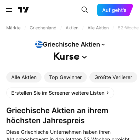
Auf geht's
Märkte
/
Griechenland
/
Aktien
/
Alle Aktien
/
52-Woche
Griechische
Aktien
Kurse
Alle Aktien
Top Gewinner
Größte Verlierer
Erstellen Sie im Screener weitere Listen
Griechische Aktien an ihrem
höchsten Jahrespreis
Diese Griechische Unternehmen haben ihren
Aktienhöchstwert in den letzten 52 Wochen erreicht.