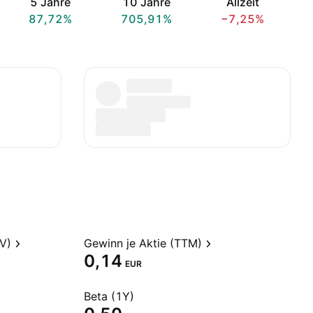
5 Jahre
10 Jahre
Allzeit
87,72%
705,91%
−7,25%
V)
Gewinn je Aktie (TTM)
0,14
EUR
Beta (1Y)