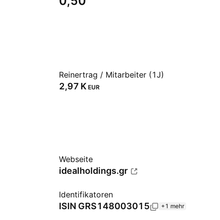
0,50
Reinertrag / Mitarbeiter (1J)
‪2,97 K‬
EUR
Webseite
idealholdings.gr
Identifikatoren
ISIN
GRS148003015
+1 mehr