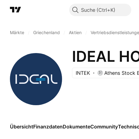
Suche
Märkte
/
Griechenland
/
Aktien
/
Vertriebsdienstleistung
IDEAL HO
INTEK
Athens Stock 
Übersicht
Finanzdaten
Dokumente
Community
Technis