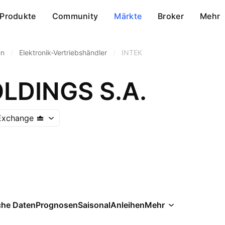
Produkte
Community
Märkte
Broker
Mehr
en
/
Elektronik-Vertriebshändler
/
INTEK
LDINGS S.A.
Exchange
che Daten
Prognosen
Saisonal
Anleihen
Mehr