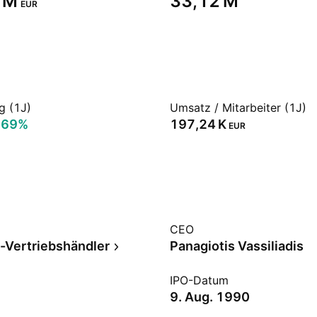
 M‬
‪33,12 M‬
EUR
g (1J)
Umsatz / Mitarbeiter (1J)
,69%
‪197,24 K‬
EUR
CEO
k-Vertriebshändler
Panagiotis Vassiliadis
IPO-Datum
9. Aug. 1990