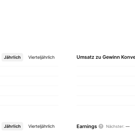
Umsatz zu Gewinn
Konve
Jährlich
Mehr
Vierteljährlich
Earnings
Jährlich
Mehr
Vierteljährlich
Nächster
:
—