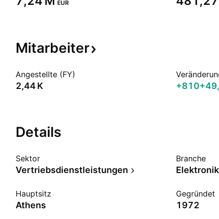
‪7,24 M‬
‪481,27
EUR
Mitarbeiter
Angestellte (FY)
Veränderun
‪2,44 K‬
+810
+49
Details
Sektor
Branche
Vertriebsdienstleistungen
Elektroni
Hauptsitz
Gegründet
Athens
1972