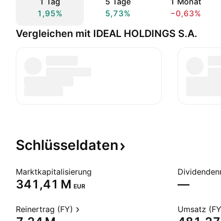
1 Tag
5 Tage
1 Monat
1,95%
5,73%
−0,63%
Vergleichen mit IDEAL HOLDINGS S.A.
Schlüsseldaten
Marktkapitalisierung
Dividendenr
‪341,41 M‬
—
EUR
Reinertrag (FY)
Umsatz (FY