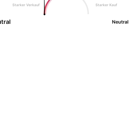
Starker Verkauf
Starker Kauf
tral
Neutral