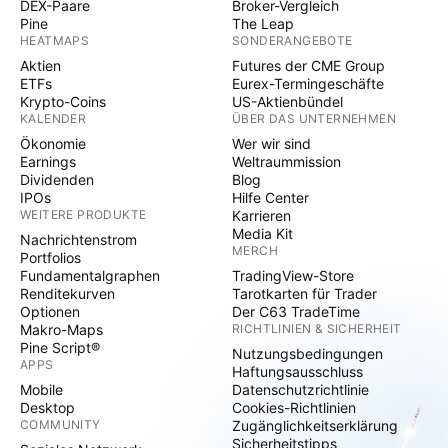
DEX-Paare
Broker-Vergleich
Pine
The Leap
HEATMAPS
SONDERANGEBOTE
Aktien
Futures der CME Group
ETFs
Eurex-Termingeschäfte
Krypto-Coins
US-Aktienbündel
KALENDER
ÜBER DAS UNTERNEHMEN
Ökonomie
Wer wir sind
Earnings
Weltraummission
Dividenden
Blog
IPOs
Hilfe Center
WEITERE PRODUKTE
Karrieren
Media Kit
Nachrichtenstrom
MERCH
Portfolios
Fundamentalgraphen
TradingView-Store
Renditekurven
Tarotkarten für Trader
Optionen
Der C63 TradeTime
Makro-Maps
RICHTLINIEN & SICHERHEIT
Pine Script®
Nutzungsbedingungen
APPS
Haftungsausschluss
Mobile
Datenschutzrichtlinie
Desktop
Cookies-Richtlinien
COMMUNITY
Zugänglichkeitserklärung
Sicherheitstipps