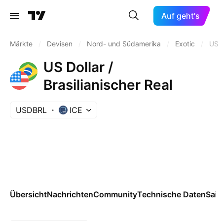
Auf geht's
Märkte
/
Devisen
/
Nord- und Südamerika
/
Exotic
/
US
US Dollar /
Brasilianischer Real
USDBRL
ICE
Übersicht
Nachrichten
Community
Technische Daten
Sai