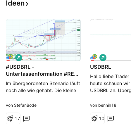
Ideen
L
L
o
o
#USDBRL -
n
USDBRL
n
g
g
Untertassenformation #REAL
Hallo liebe Trader
#Brasilien
Im übergeordneten Szenario läuft
heute schauen wir
noch alle wie gehabt. Die kleine
USDBRL an. Überg
Untertassenformation ist bereits
reagierte der Mar
abgearbeitet aber die große
und aktivierte die
von StefanBode
von bennih18
Untertasse hat erst die Hälfte der
Meine Analysen ste
Bewegung hinter sich.
1
7
Anlageempfehlung
1
0