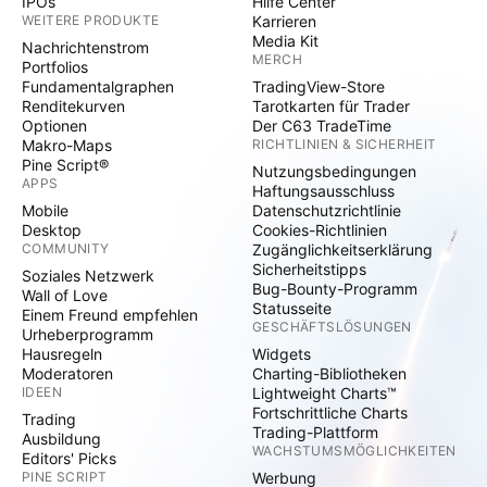
IPOs
Hilfe Center
WEITERE PRODUKTE
Karrieren
Media Kit
Nachrichtenstrom
MERCH
Portfolios
Fundamentalgraphen
TradingView-Store
Renditekurven
Tarotkarten für Trader
Optionen
Der C63 TradeTime
Makro-Maps
RICHTLINIEN & SICHERHEIT
Pine Script®
Nutzungsbedingungen
APPS
Haftungsausschluss
Mobile
Datenschutzrichtlinie
Desktop
Cookies-Richtlinien
COMMUNITY
Zugänglichkeitserklärung
Sicherheitstipps
Soziales Netzwerk
Bug-Bounty-Programm
Wall of Love
Statusseite
Einem Freund empfehlen
GESCHÄFTSLÖSUNGEN
Urheberprogramm
Hausregeln
Widgets
Moderatoren
Charting-Bibliotheken
IDEEN
Lightweight Charts™
Fortschrittliche Charts
Trading
Trading-Plattform
Ausbildung
WACHSTUMSMÖGLICHKEITEN
Editors' Picks
PINE SCRIPT
Werbung