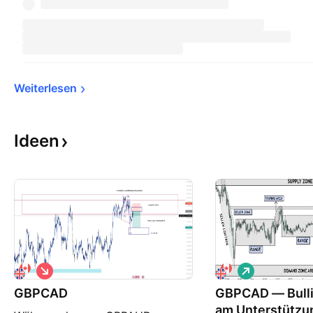
Weiterlesen
Ideen
S
L
h
o
GBPCAD
o
GBPCAD — Bulli
n
r
g
am Unterstützu