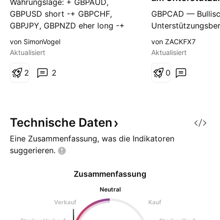
Währungslage: + GBPAUD,
t
im Fokus
GBPUSD short -+ GBPCHF,
GBPCAD — Bullisc
GBPJPY, GBPNZD eher long -+
Unterstützungsber
AUDCAD uneindeutig +-
Beschreibung: GB
von SimonVogel
von ZACKFX7
CADCHF, CADJPY eher long +
sich derzeit einer
Aktualisiert
Aktualisiert
EURCAD short +- NZDCAD,
horizontalen Unte
USDCAD eher short Fazit: gutes
2
2
die historisch als 
0
Setup GBP uneindeutig, CAD
Wendepunkt fungie
passt eher
Preis hat dieses 
respektiert, was a
für eine bullische 
Technische
Daten
Eine Zusammenfassung, was die Indikatoren
suggerieren.
Zusammenfassung
Neutral
Verkauf
Kauf