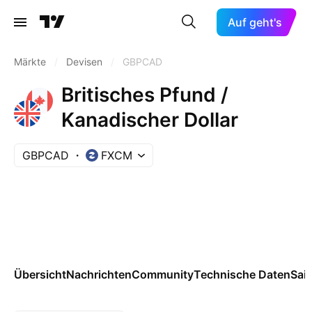
Auf geht's
Märkte
/
Devisen
/
GBPCAD
Britisches Pfund /
Kanadischer Dollar
GBPCAD
FXCM
Übersicht
Nachrichten
Community
Technische Daten
Sai