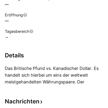
—
Eröffnung
—
Tagesbereich
–
Details
Das Britische Pfund vs. Kanadischer Dollar. Es
handelt sich hierbei um eins der weltweit
meistgehandelten Währungspaare. Der
Me
Kanadische Dollar, oft auch "Loonie" genannt,
gilt aufgrund der großen kanadischen
Nachrichten
Energieexporte primär als eine