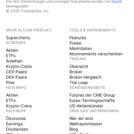
Die SEC-Einreichungen und sonstigen Dokumente werden von
Quartr
bereitgestellt.
© 2026 TradingView, Inc.
MEHR ALS EIN PRODUKT
TOOLS & ABONNEMENTS
Supercharts
Features
SCREENER
Preise
Marktdaten
Aktien
Abonnements verschenken
ETFs
TRADING
Anleihen
Krypto-Coins
Übersicht
CEX-Paare
Broker
DEX-Paare
Broker-Vergleich
Pine
The Leap
HEATMAPS
SONDERANGEBOTE
Aktien
Futures der CME Group
ETFs
Eurex-Termingeschäfte
Krypto-Coins
US-Aktienbündel
KALENDER
ÜBER DAS UNTERNEHMEN
Ökonomie
Wer wir sind
Earnings
Weltraummission
Dividenden
Blog