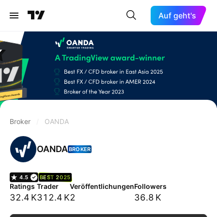
Auf geht's
Broker
/
OANDA
OANDA
BROKER
4.5
BEST 2025
Ratings
Trader
Veröffentlichungen
Followers
32.4 K
312.4 K
2
36.8 K