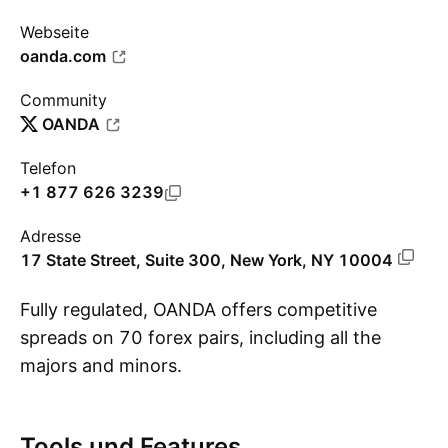
Webseite
oanda.com
Community
OANDA
Telefon
+1 877 626 3239
Adresse
17 State Street, Suite 300, New York, NY 10004
Fully regulated, OANDA offers competitive
spreads on 70 forex pairs, including all the
majors and minors.
Me
Voted ""Most Popular Broker"" by TradingView
three years in a row in 2022, 2021, and 2020,
Tools und Features