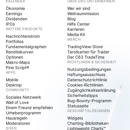
KALENDER
ÜBER DAS UNTERNEHMEN
Ökonomie
Wer wir sind
Earnings
Weltraummission
Dividenden
Blog
IPOs
Hilfe Center
WEITERE PRODUKTE
Karrieren
Media Kit
Nachrichtenstrom
MERCH
Portfolios
Fundamentalgraphen
TradingView-Store
Renditekurven
Tarotkarten für Trader
Optionen
Der C63 TradeTime
Makro-Maps
RICHTLINIEN & SICHERHEIT
Pine Script®
Nutzungsbedingungen
APPS
Haftungsausschluss
Mobile
Datenschutzrichtlinie
Desktop
Cookies-Richtlinien
COMMUNITY
Zugänglichkeitserklärung
Sicherheitstipps
Soziales Netzwerk
Bug-Bounty-Programm
Wall of Love
Statusseite
Einem Freund empfehlen
GESCHÄFTSLÖSUNGEN
Urheberprogramm
Hausregeln
Widgets
Moderatoren
Charting-Bibliotheken
IDEEN
Lightweight Charts™