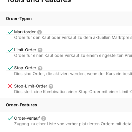
OANDA is the broker of choice for traders who
want a smarter way to trade.
Established in 1996, OANDA has affiliates in the
Order-Typen
world’s most active financial markets, including
Marktorder
New York, London, Singapore, Tokyo, Toronto,
Order für den Kauf oder Verkauf zu dem aktuellen Marktpreis
Sydney, and Warsaw.
Limit-Order
Order für einen Kauf oder Verkauf zu einem eingestellten Pre
Stop-Order
Dies sind Order, die aktiviert werden, wenn der Kurs ein bes
Stop-Limit-Order
Dies stellt eine Kombination einer Stop-Order mit einer Limit-
Order-Features
Order-Verlauf
Zugang zu einer Liste von vorher platzierten Ordern mit deta