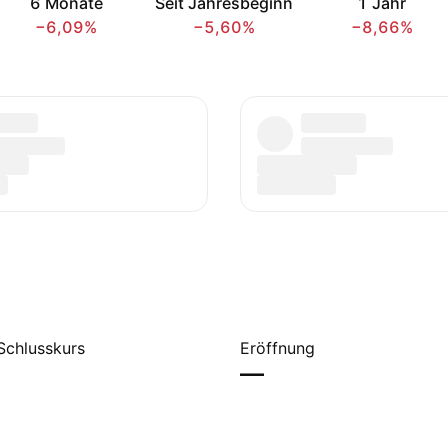
6 Monate
Seit Jahresbeginn
1 Jahr
−6,09%
−5,60%
−8,66%
Schlusskurs
Eröffnung
—