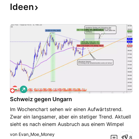
Ideen
L
o
Schweiz gegen Ungarn
n
g
Im Wochenchart sehen wir einen Aufwärtstrend.
Zwar ein langsamer, aber ein stetiger Trend. Aktuell
sieht es nach einem Ausbruch aus einem Wimpel
aus. Da es sich allerdings um einen Fehlausbruch
von Evan_Moe_Money
8
handeln kann, setze ich in diesem Falle einen engen