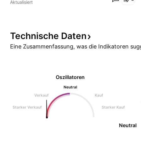
Aktualisiert
SL. Warum denke ich das es ein Fehlausbruch sein
Technische
Daten
Eine Zusammenfassung, was die Indikatoren
sug
Oszillatoren
Neutral
Verkauf
Kauf
Starker Verkauf
Starker Kauf
Neutral