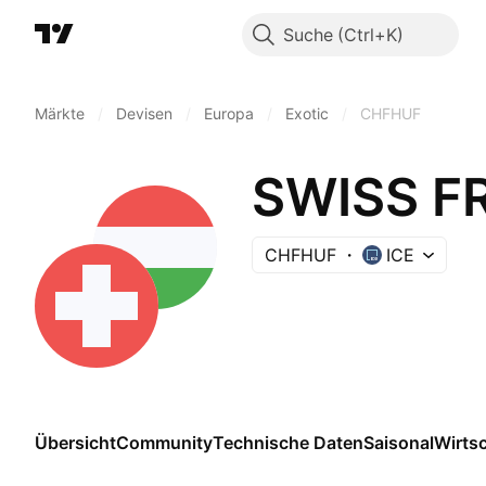
Suche
Märkte
/
Devisen
/
Europa
/
Exotic
/
CHFHUF
SWISS F
CHFHUF
ICE
Übersicht
Community
Technische Daten
Saisonal
Wirts