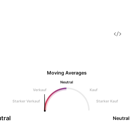
Moving Averages
Neutral
Verkauf
Kauf
Starker Verkauf
Starker Kauf
tral
Neutral