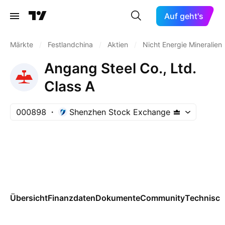
Auf geht's
Märkte
/
Festlandchina
/
Aktien
/
Nicht Energie Mineralien
Angang Steel Co., Ltd.
Class A
000898
Shenzhen Stock Exchange
Übersicht
Finanzdaten
Dokumente
Community
Technisch