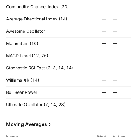
Commodity Channel Index (20)
—
—
Average Directional Index (14)
—
—
Awesome Oscillator
—
—
Momentum (10)
—
—
MACD Level (12, 26)
—
—
Stochastic RSI Fast (3, 3, 14, 14)
—
—
Williams %R (14)
—
—
Bull Bear Power
—
—
Ultimate Oscillator (7, 14, 28)
—
—
Moving Averages
Name
Wert
Aktion