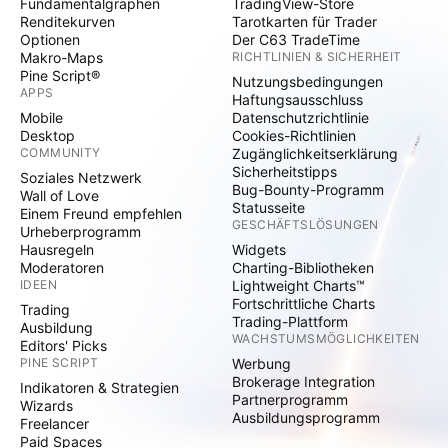
Fundamentalgraphen
TradingView-Store
Renditekurven
Tarotkarten für Trader
Optionen
Der C63 TradeTime
Makro-Maps
RICHTLINIEN & SICHERHEIT
Pine Script®
Nutzungsbedingungen
APPS
Haftungsausschluss
Mobile
Datenschutzrichtlinie
Desktop
Cookies-Richtlinien
COMMUNITY
Zugänglichkeitserklärung
Sicherheitstipps
Soziales Netzwerk
Bug-Bounty-Programm
Wall of Love
Statusseite
Einem Freund empfehlen
GESCHÄFTSLÖSUNGEN
Urheberprogramm
Hausregeln
Widgets
Moderatoren
Charting-Bibliotheken
IDEEN
Lightweight Charts™
Fortschrittliche Charts
Trading
Trading-Plattform
Ausbildung
WACHSTUMSMÖGLICHKEITEN
Editors' Picks
PINE SCRIPT
Werbung
Brokerage Integration
Indikatoren & Strategien
Partnerprogramm
Wizards
Ausbildungsprogramm
Freelancer
Paid Spaces