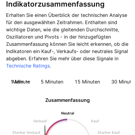
Indikatorzusammenfassung
Erhalten Sie einen Überblick der technischen Analyse
für den ausgewählten Zeitrahmen. Enthalten sind
wichtige Daten, wie die gleitenden Durchschnitte,
Oszillatoren und Pivots - in der hinzugefügten
Zusammenfassung können Sie leicht erkennen, ob die
Indikatoren ein Kauf-, Verkaufs- oder neutrales Signal
abgeben. Erfahren Sie mehr über diese Signale in
Technische Ratings
.
1 Minute
Mehr
5 Minuten
15 Minuten
30 Minute
Zusammenfassung
Neutral
Verkauf
Kauf
Starker Verkauf
Starker Kauf