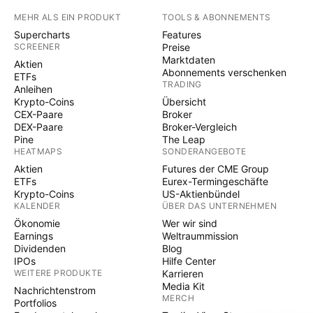
MEHR ALS EIN PRODUKT
TOOLS & ABONNEMENTS
Supercharts
Features
SCREENER
Preise
Marktdaten
Aktien
Abonnements verschenken
ETFs
TRADING
Anleihen
Krypto-Coins
Übersicht
CEX-Paare
Broker
DEX-Paare
Broker-Vergleich
Pine
The Leap
HEATMAPS
SONDERANGEBOTE
Aktien
Futures der CME Group
ETFs
Eurex-Termingeschäfte
Krypto-Coins
US-Aktienbündel
KALENDER
ÜBER DAS UNTERNEHMEN
Ökonomie
Wer wir sind
Earnings
Weltraummission
Dividenden
Blog
IPOs
Hilfe Center
WEITERE PRODUKTE
Karrieren
Media Kit
Nachrichtenstrom
MERCH
Portfolios