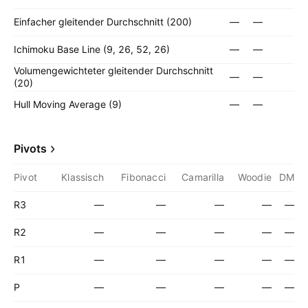
Einfacher gleitender Durchschnitt (200)
—
—
Ichimoku Base Line (9, 26, 52, 26)
—
—
Volumengewichteter gleitender Durchschnitt
—
—
(20)
Hull Moving Average (9)
—
—
Pivots
Pivot
Klassisch
Fibonacci
Camarilla
Woodie
DM
R3
—
—
—
—
—
R2
—
—
—
—
—
R1
—
—
—
—
—
P
—
—
—
—
—