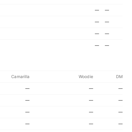
—
—
—
—
—
—
—
—
Camarilla
Woodie
DM
—
—
—
—
—
—
—
—
—
—
—
—