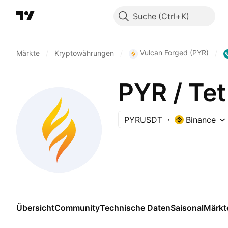
Suche
Vulcan Forged (PYR)
Märkte
/
Kryptowährungen
/
/
PYR / Te
PYRUSDT
Binance
Übersicht
Community
Technische Daten
Saisonal
Märkt