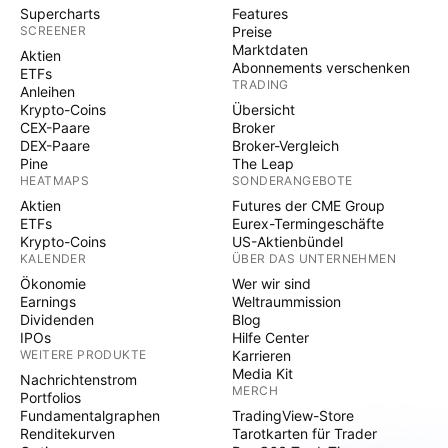
Supercharts
Features
SCREENER
Preise
Marktdaten
Aktien
Abonnements verschenken
ETFs
TRADING
Anleihen
Krypto-Coins
Übersicht
CEX-Paare
Broker
DEX-Paare
Broker-Vergleich
Pine
The Leap
HEATMAPS
SONDERANGEBOTE
Aktien
Futures der CME Group
ETFs
Eurex-Termingeschäfte
Krypto-Coins
US-Aktienbündel
KALENDER
ÜBER DAS UNTERNEHMEN
Ökonomie
Wer wir sind
Earnings
Weltraummission
Dividenden
Blog
IPOs
Hilfe Center
WEITERE PRODUKTE
Karrieren
Media Kit
Nachrichtenstrom
MERCH
Portfolios
Fundamentalgraphen
TradingView-Store
Renditekurven
Tarotkarten für Trader