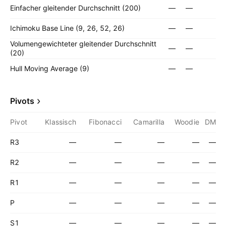
Einfacher gleitender Durchschnitt (200)
—
—
Ichimoku Base Line (9, 26, 52, 26)
—
—
Volumengewichteter gleitender Durchschnitt
—
—
(20)
Hull Moving Average (9)
—
—
Pivots
Pivot
Klassisch
Fibonacci
Camarilla
Woodie
DM
R3
—
—
—
—
—
R2
—
—
—
—
—
R1
—
—
—
—
—
P
—
—
—
—
—
S1
—
—
—
—
—