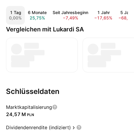
1 Tag
6 Monate
Seit Jahresbeginn
1 Jahr
5 Jahr
0,00%
25,75%
−7,49%
−17,65%
−68,4
Vergleichen mit Lukardi SA
Schlüsseldaten
Marktkapitalisierung
‪24,57 M‬
PLN
Dividendenrendite (indiziert)