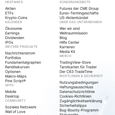
HEATMAPS
SONDERANGEBOTE
Aktien
Futures der CME Group
ETFs
Eurex-Termingeschäfte
Krypto-Coins
US-Aktienbündel
KALENDER
ÜBER DAS UNTERNEHMEN
Ökonomie
Wer wir sind
Earnings
Weltraummission
Dividenden
Blog
IPOs
Hilfe Center
WEITERE PRODUKTE
Karrieren
Media Kit
Nachrichtenstrom
MERCH
Portfolios
Fundamentalgraphen
TradingView-Store
Renditekurven
Tarotkarten für Trader
Optionen
Der C63 TradeTime
Makro-Maps
RICHTLINIEN & SICHERHEIT
Pine Script®
Nutzungsbedingungen
APPS
Haftungsausschluss
Mobile
Datenschutzrichtlinie
Desktop
Cookies-Richtlinien
COMMUNITY
Zugänglichkeitserklärung
Sicherheitstipps
Soziales Netzwerk
Bug-Bounty-Programm
Wall of Love
Statusseite