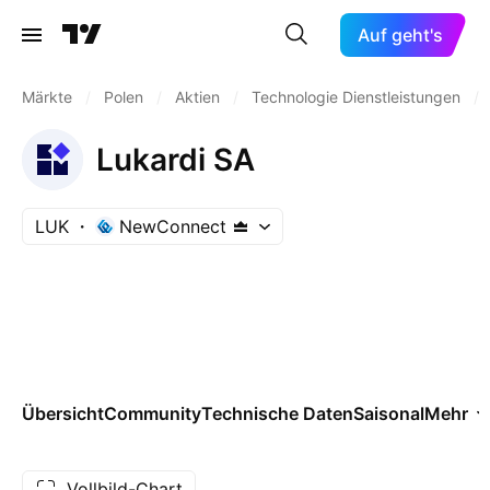
Auf geht's
Märkte
/
Polen
/
Aktien
/
Technologie Dienstleistungen
/
Lukardi SA
LUK
NewConnect
Übersicht
Community
Technische Daten
Saisonal
Mehr
Vollbild-Chart