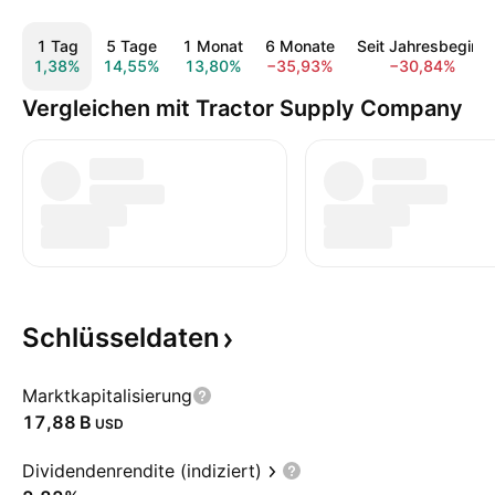
1 Tag
5 Tage
1 Monat
6 Monate
Seit Jahresbeginn
1,38%
14,55%
13,80%
−35,93%
−30,84%
Vergleichen mit Tractor Supply Company
Schlüsseldaten
Marktkapitalisierung
‪17,88 B‬
USD
Dividendenrendite (indiziert)