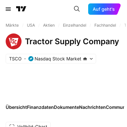
Auf geht's
Märkte
/
USA
/
Aktien
/
Einzelhandel
/
Fachhandel
/
T
Tractor Supply Company
TSCO
Nasdaq Stock Market
Übersicht
Finanzdaten
Dokumente
Nachrichten
Communi
Vollbild-Chart