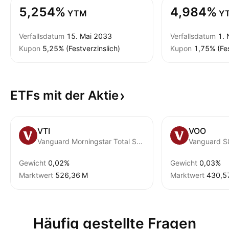
5,254%
4,984%
YTM
Y
Verfallsdatum
15. Mai 2033
Verfallsdatum
1. 
Kupon
5,25% (Festverzinslich)
Kupon
1,75% (Fes
ETFs mit der
Aktie
VTI
VOO
Vanguard Morningstar Total Stock Market ETF
Vanguard S
Gewicht
0,02%
Gewicht
0,03%
Marktwert
‪526,36 M‬
Marktwert
‪430,5
Häufig gestellte Fragen