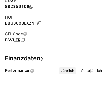
CUSIP
892356106
FIGI
BBG000BLXZN1
CFI-Code
ESVUFR
Finanzdaten
Performance
Jährlich
Mehr
Vierteljährlich