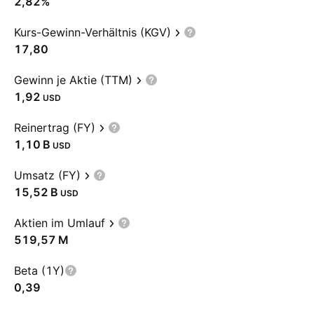
2,82%
Kurs-Gewinn-Verhältnis (KGV)
17,80
Gewinn je Aktie (TTM)
1,92
USD
Reinertrag (FY)
‪1,10 B‬
USD
Umsatz (FY)
‪15,52 B‬
USD
Aktien im Umlauf
‪519,57 M‬
Beta (1Y)
0,39