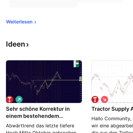
Weiterlesen
Ideen
L
S
o
h
Sehr schöne Korrektur in
n
Tractor Supply 
o
g
r
einem bestehendem
Hallo Community, 
t
Aufwärtstrend
Abwärttrend das letzte tiefere
wir eine abgearbe
Hoch Mitte Oktober gebrochen
die aus den Zielle