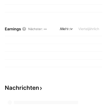
Earnings
Jährlich
Mehr
Vierteljährlich
Nächster
:
—
Nachrichten