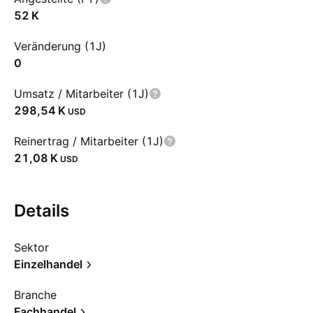
‪52 K‬
Veränderung (1J)
0
Umsatz / Mitarbeiter (1J)
‪298,54 K‬
USD
Reinertrag / Mitarbeiter (1J)
‪21,08 K‬
USD
Details
Sektor
Einzelhandel
Branche
Fachhandel