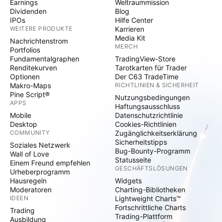
Earnings
Weltraummission
Dividenden
Blog
IPOs
Hilfe Center
WEITERE PRODUKTE
Karrieren
Media Kit
Nachrichtenstrom
MERCH
Portfolios
Fundamentalgraphen
TradingView-Store
Renditekurven
Tarotkarten für Trader
Optionen
Der C63 TradeTime
Makro-Maps
RICHTLINIEN & SICHERHEIT
Pine Script®
Nutzungsbedingungen
APPS
Haftungsausschluss
Mobile
Datenschutzrichtlinie
Desktop
Cookies-Richtlinien
COMMUNITY
Zugänglichkeitserklärung
Sicherheitstipps
Soziales Netzwerk
Bug-Bounty-Programm
Wall of Love
Statusseite
Einem Freund empfehlen
GESCHÄFTSLÖSUNGEN
Urheberprogramm
Hausregeln
Widgets
Moderatoren
Charting-Bibliotheken
IDEEN
Lightweight Charts™
Fortschrittliche Charts
Trading
Trading-Plattform
Ausbildung