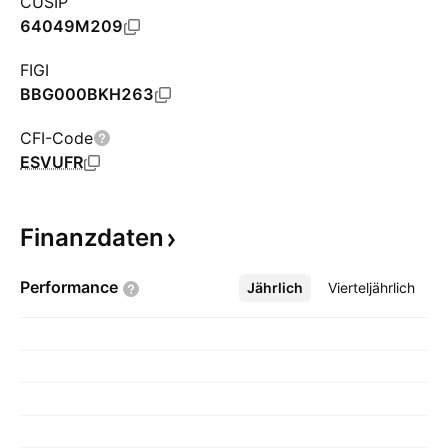
CUSIP
64049M209
FIGI
BBG000BKH263
CFI-Code
ESVUFR
Finanzdaten
Performance
Jährlich
Mehr
Vierteljährlich