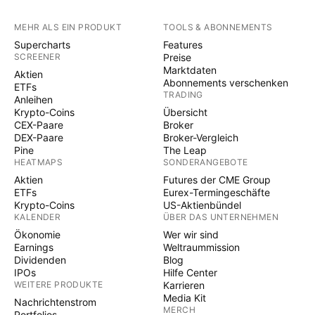
MEHR ALS EIN PRODUKT
TOOLS & ABONNEMENTS
Supercharts
Features
SCREENER
Preise
Marktdaten
Aktien
Abonnements verschenken
ETFs
TRADING
Anleihen
Krypto-Coins
Übersicht
CEX-Paare
Broker
DEX-Paare
Broker-Vergleich
Pine
The Leap
HEATMAPS
SONDERANGEBOTE
Aktien
Futures der CME Group
ETFs
Eurex-Termingeschäfte
Krypto-Coins
US-Aktienbündel
KALENDER
ÜBER DAS UNTERNEHMEN
Ökonomie
Wer wir sind
Earnings
Weltraummission
Dividenden
Blog
IPOs
Hilfe Center
WEITERE PRODUKTE
Karrieren
Media Kit
Nachrichtenstrom
MERCH
Portfolios