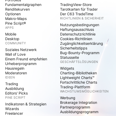
Fundamentalgraphen
TradingView-Store
Renditekurven
Tarotkarten für Trader
Optionen
Der C63 TradeTime
Makro-Maps
RICHTLINIEN & SICHERHEIT
Pine Script®
Nutzungsbedingungen
APPS
Haftungsausschluss
Mobile
Datenschutzrichtlinie
Desktop
Cookies-Richtlinien
COMMUNITY
Zugänglichkeitserklärung
Sicherheitstipps
Soziales Netzwerk
Bug-Bounty-Programm
Wall of Love
Statusseite
Einem Freund empfehlen
GESCHÄFTSLÖSUNGEN
Urheberprogramm
Hausregeln
Widgets
Moderatoren
Charting-Bibliotheken
IDEEN
Lightweight Charts™
Fortschrittliche Charts
Trading
Trading-Plattform
Ausbildung
WACHSTUMSMÖGLICHKEITEN
Editors' Picks
PINE SCRIPT
Werbung
Brokerage Integration
Indikatoren & Strategien
Partnerprogramm
Wizards
Ausbildungsprogramm
Freelancer