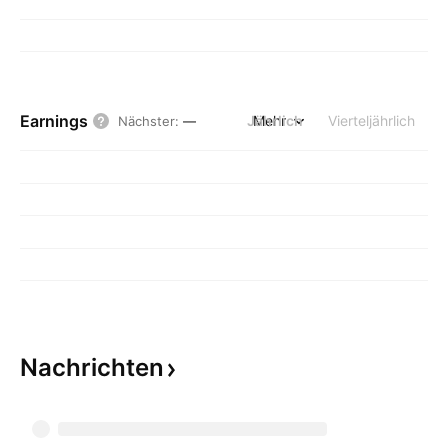
Earnings
Jährlich
Mehr
Vierteljährlich
Nächster
:
—
Nachrichten