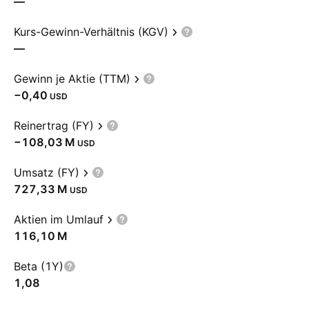
—
Kurs-Gewinn-Verhältnis (KGV)
—
Gewinn je Aktie (TTM)
−0,40
USD
Reinertrag (FY)
‪−108,03 M‬
USD
Umsatz (FY)
‪727,33 M‬
USD
Aktien im Umlauf
‪116,10 M‬
Beta (1Y)
1,08