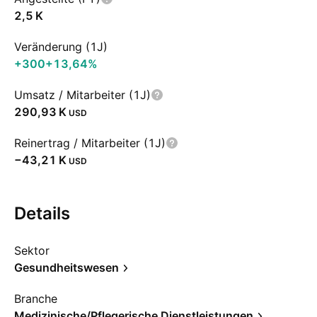
‪2,5 K‬
Veränderung (1J)
+300
+13,64%
Umsatz / Mitarbeiter (1J)
‪290,93 K‬
USD
Reinertrag / Mitarbeiter (1J)
‪−43,21 K‬
USD
Details
Sektor
Gesundheitswesen
Branche
Medizinische/Pflegerische Dienstleistungen