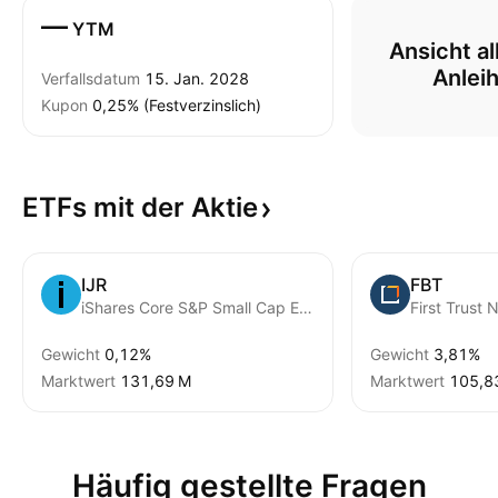
—
YTM
Ansicht al
Anlei
Verfallsdatum
15. Jan. 2028
Kupon
0,25% (Festverzinslich)
ETFs mit der
Aktie
IJR
FBT
iShares Core S&P Small Cap ETF
Gewicht
0,12%
Gewicht
3,81%
Marktwert
‪131,69 M‬
Marktwert
‪105,8
Häufig gestellte Fragen