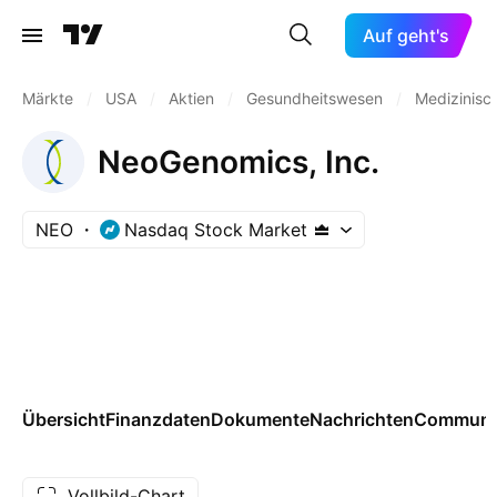
Auf geht's
Märkte
/
USA
/
Aktien
/
Gesundheitswesen
/
Medizinisc
NeoGenomics, Inc.
NEO
Nasdaq Stock Market
Übersicht
Finanzdaten
Dokumente
Nachrichten
Communi
Vollbild-Chart