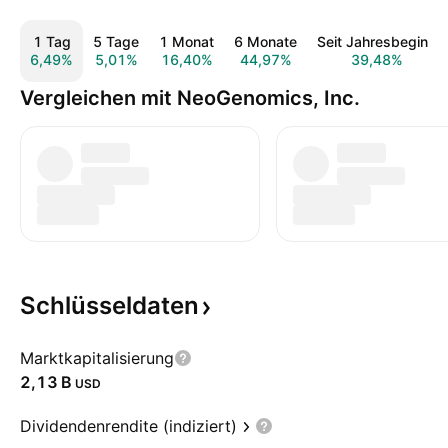
1 Tag
5 Tage
1 Monat
6 Monate
Seit Jahresbeginn
6,49%
5,01%
16,40%
44,97%
39,48%
Vergleichen mit NeoGenomics, Inc.
Schlüsseldaten
Marktkapitalisierung
‪2,13 B‬
USD
Dividendenrendite (indiziert)