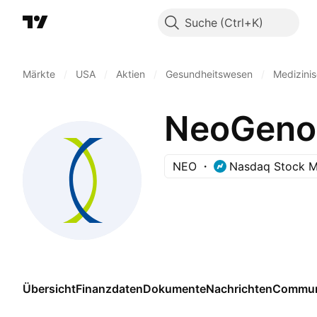
Suche
Märkte
/
USA
/
Aktien
/
Gesundheitswesen
/
Medizinis
NeoGenom
NEO
Nasdaq Stock M
Übersicht
Finanzdaten
Dokumente
Nachrichten
Commun