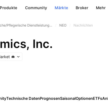
Produkte
Community
Märkte
Broker
Mehr
che/Pflegerische Dienstleistung…
/
NEO
/
Nachrichten
ics, Inc.
arket
ity
Technische Daten
Prognosen
Saisonal
Optionen
ETFs
An