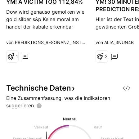
YM! A VICTIM TOO 112,84%
YM! 30 MINUT
PREDICTION R
Dow wird genauso gemolken wie
FELD UND HITZ
gold silber s&p Keine moral am
Hier ist der Text i
handel der kabale erkennbar
gewünschten Groß
short auf weizen wie j ackermann
Kleinschreibung: 
egal die toten bauern was
die Macht hinter 
von PREDIKTIONS_RESONANZ_INSTITUT
von ALIA_3NUN4B
interresiert das einen kabale
Zahl 113,6³%. Es i
händler 0 der Raubzug ist im
1
allen, nicht einzig
2
vollen gange erkennt mit dem
unser Messer! Es i
kabale level das wir bekommen
selbsterklärend, w
haben das ganze perfide spiel i
beachten ist, dass
Dochte messen. V
Technische
Daten
Körperschluss zu 
Eine Zusammenfassung, was die Indikatoren
suggerieren.
Neutral
Verkauf
Kauf
Starker Verkauf
Starker Kauf