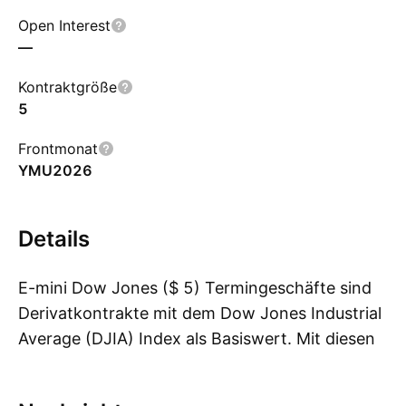
Open Interest
—
Kontraktgröße
5
Frontmonat
YMU2026
Details
E-mini Dow Jones ($ 5) Termingeschäfte sind
Derivatkontrakte mit dem Dow Jones Industrial
Average (DJIA) Index als Basiswert. Mit diesen
Me
Mini-Termingeschäften wird elektronisch
gehandelt und sie geben Anlegern Exposure zu