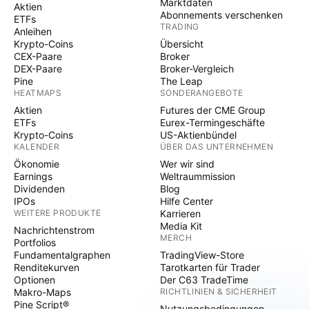
Marktdaten
Aktien
Abonnements verschenken
ETFs
TRADING
Anleihen
Krypto-Coins
Übersicht
CEX-Paare
Broker
DEX-Paare
Broker-Vergleich
Pine
The Leap
HEATMAPS
SONDERANGEBOTE
Aktien
Futures der CME Group
ETFs
Eurex-Termingeschäfte
Krypto-Coins
US-Aktienbündel
KALENDER
ÜBER DAS UNTERNEHMEN
Ökonomie
Wer wir sind
Earnings
Weltraummission
Dividenden
Blog
IPOs
Hilfe Center
WEITERE PRODUKTE
Karrieren
Media Kit
Nachrichtenstrom
MERCH
Portfolios
Fundamentalgraphen
TradingView-Store
Renditekurven
Tarotkarten für Trader
Optionen
Der C63 TradeTime
Makro-Maps
RICHTLINIEN & SICHERHEIT
Pine Script®
Nutzungsbedingungen