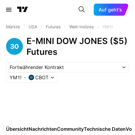
Auf geht's
Märkte
/
USA
/
Futures
/
Welt-Indizes
/
YM1!
E-MINI DOW JONES ($5)
Futures
Fortwährender Kontrakt
YM1!
CBOT
Übersicht
Nachrichten
Community
Technische Daten
Vor