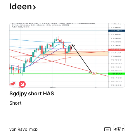
Ideen
S
h
Sgdjpy short HAS
o
r
Short
t
von Rayo_mxp
0