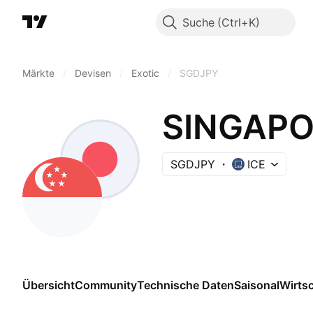
Suche
Märkte
/
Devisen
/
Exotic
/
SGDJPY
SINGAPO
SGDJPY
ICE
Übersicht
Community
Technische Daten
Saisonal
Wirts