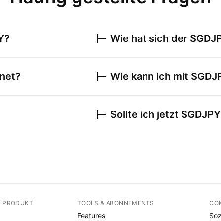
Y
?
Wie hat sich der
SGDJ
net?
Wie kann ich mit
SGDJ
Sollte ich jetzt
SGDJPY
N PRODUKT
TOOLS & ABONNEMENTS
CO
Features
Soz