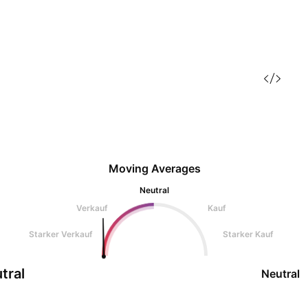
Moving Averages
Neutral
Verkauf
Kauf
Starker Verkauf
Starker Kauf
tral
Neutral