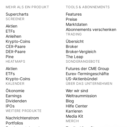
MEHR ALS EIN PRODUKT
TOOLS & ABONNEMENTS
Supercharts
Features
SCREENER
Preise
Marktdaten
Aktien
Abonnements verschenken
ETFs
TRADING
Anleihen
Krypto-Coins
Übersicht
CEX-Paare
Broker
DEX-Paare
Broker-Vergleich
Pine
The Leap
HEATMAPS
SONDERANGEBOTE
Aktien
Futures der CME Group
ETFs
Eurex-Termingeschäfte
Krypto-Coins
US-Aktienbündel
KALENDER
ÜBER DAS UNTERNEHMEN
Ökonomie
Wer wir sind
Earnings
Weltraummission
Dividenden
Blog
IPOs
Hilfe Center
WEITERE PRODUKTE
Karrieren
Media Kit
Nachrichtenstrom
MERCH
Portfolios