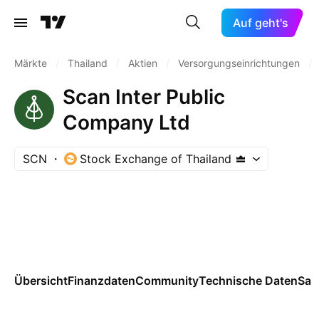
Auf geht's
Märkte
/
Thailand
/
Aktien
/
Versorgungseinrichtungen
/
Scan Inter Public
Company Ltd
SCN
Stock Exchange of Thailand
Übersicht
Finanzdaten
Community
Technische Daten
Sai