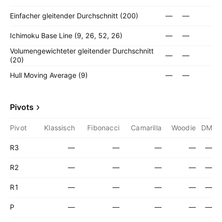
Einfacher gleitender Durchschnitt (200)
—
—
Ichimoku Base Line (9, 26, 52, 26)
—
—
Volumengewichteter gleitender Durchschnitt
—
—
(20)
Hull Moving Average (9)
—
—
Pivots
Pivot
Klassisch
Fibonacci
Camarilla
Woodie
DM
R3
—
—
—
—
—
R2
—
—
—
—
—
R1
—
—
—
—
—
P
—
—
—
—
—