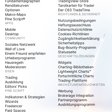
Fundamentalgraphen
TradingView-Store
Renditekurven
Tarotkarten für Trader
Optionen
Der C63 TradeTime
Makro-Maps
RICHTLINIEN & SICHERHEIT
Pine Script®
Nutzungsbedingungen
APPS
Haftungsausschluss
Mobile
Datenschutzrichtlinie
Desktop
Cookies-Richtlinien
COMMUNITY
Zugänglichkeitserklärung
Sicherheitstipps
Soziales Netzwerk
Bug-Bounty-Programm
Wall of Love
Statusseite
Einem Freund empfehlen
GESCHÄFTSLÖSUNGEN
Urheberprogramm
Hausregeln
Widgets
Moderatoren
Charting-Bibliotheken
IDEEN
Lightweight Charts™
Fortschrittliche Charts
Trading
Trading-Plattform
Ausbildung
WACHSTUMSMÖGLICHKEITEN
Editors' Picks
PINE SCRIPT
Werbung
Brokerage Integration
Indikatoren & Strategien
Partnerprogramm
Wizards
Ausbildungsprogramm
Freelancer
Paid Spaces