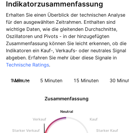
Indikatorzusammenfassung
Erhalten Sie einen Überblick der technischen Analyse
für den ausgewählten Zeitrahmen. Enthalten sind
wichtige Daten, wie die gleitenden Durchschnitte,
Oszillatoren und Pivots - in der hinzugefügten
Zusammenfassung können Sie leicht erkennen, ob die
Indikatoren ein Kauf-, Verkaufs- oder neutrales Signal
abgeben. Erfahren Sie mehr über diese Signale in
Technische Ratings
.
1 Minute
Mehr
5 Minuten
15 Minuten
30 Minute
Zusammenfassung
Neutral
Verkauf
Kauf
Starker Verkauf
Starker Kauf