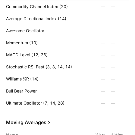
Commodity Channel Index (20)
—
—
Average Directional Index (14)
—
—
Awesome Oscillator
—
—
Momentum (10)
—
—
MACD Level (12, 26)
—
—
Stochastic RSI Fast (3, 3, 14, 14)
—
—
Williams %R (14)
—
—
Bull Bear Power
—
—
Ultimate Oscillator (7, 14, 28)
—
—
Moving Averages
Name
Wert
Aktion