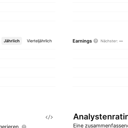
Earnings
Jährlich
Mehr
Vierteljährlich
Nächster
:
—
Analystenrati
Eine zusammenfassend
gerieren.