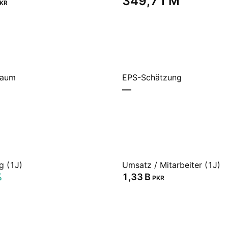
‪349,71 M‬
KR
raum
EPS-Schätzung
—
g (1J)
Umsatz / Mitarbeiter (1J)
%
‪1,33 B‬
PKR