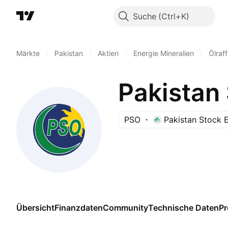
Suche
Märkte
/
Pakistan
/
Aktien
/
Energie Mineralien
/
Ölraf
Pakistan 
PSO
Pakistan Stock 
Übersicht
Finanzdaten
Community
Technische Daten
P