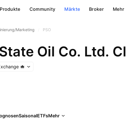
Produkte
Community
Märkte
Broker
Mehr
finierung/Marketing
/
PSO
State Oil Co. Ltd. Cl
Exchange
rognosen
Saisonal
ETFs
Mehr