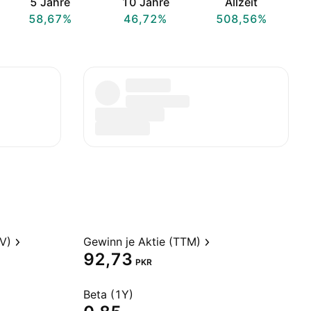
5 Jahre
10 Jahre
Allzeit
58,67%
46,72%
508,56%
V)
Gewinn je Aktie (TTM)
92,73
PKR
Beta (1Y)