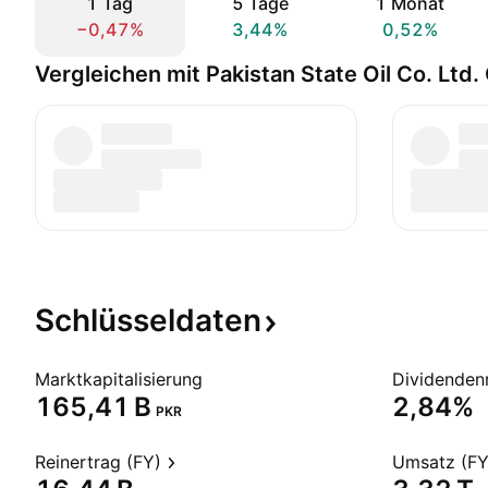
1 Tag
5 Tage
1 Monat
−0,47%
3,44%
0,52%
Vergleichen mit Pakistan State Oil Co. Ltd. 
Schlüsseldaten
Marktkapitalisierung
Dividendenr
‪165,41 B‬
2,84%
PKR
Reinertrag (FY)
Umsatz (FY