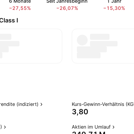
6 Monate
Seit Jahresbeginn
1 Jahr
−27,55%
−26,07%
−15,30%
Class I
endite (indiziert)
Kurs-Gewinn-Verhältnis (KG
3,80
)
Aktien im Umlauf