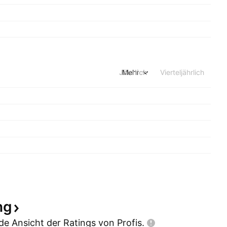
Jährlich
Mehr
Vierteljährlich
ng
e Ansicht der Ratings von
Profis.