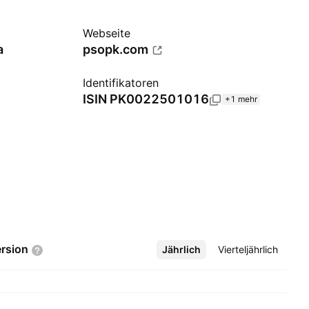
Webseite
a
psopk.com
Identifikatoren
ISIN
PK0022501016
+1 mehr
rsion
Jährlich
Mehr
Vierteljährlich