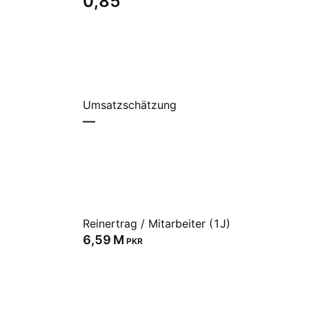
0,85
Umsatzschätzung
—
Reinertrag / Mitarbeiter (1J)
‪6,59 M‬
PKR