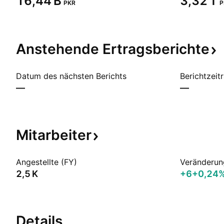
‪16,44 B‬
‪3,32 T‬
PKR
P
Anstehende
Ertragsberichte
Datum des nächsten Berichts
Berichtzeit
—
—
Mitarbeiter
Angestellte (FY)
Veränderun
‪2,5 K‬
+6
+0,24
Details