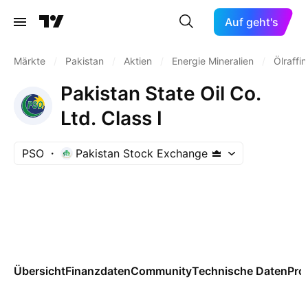
Auf geht's
Märkte
/
Pakistan
/
Aktien
/
Energie Mineralien
/
Ölraffi
Pakistan State Oil Co.
Ltd. Class I
PSO
Pakistan Stock Exchange
Übersicht
Finanzdaten
Community
Technische Daten
Pro