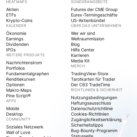
HEATMAPS
SONDERANGEBOTE
Aktien
Futures der CME Group
ETFs
Eurex-Termingeschäfte
Krypto-Coins
US-Aktienbündel
KALENDER
ÜBER DAS UNTERNEHMEN
Ökonomie
Wer wir sind
Earnings
Weltraummission
Dividenden
Blog
IPOs
Hilfe Center
WEITERE PRODUKTE
Karrieren
Media Kit
Nachrichtenstrom
MERCH
Portfolios
Fundamentalgraphen
TradingView-Store
Renditekurven
Tarotkarten für Trader
Optionen
Der C63 TradeTime
Makro-Maps
RICHTLINIEN & SICHERHEIT
Pine Script®
Nutzungsbedingungen
APPS
Haftungsausschluss
Mobile
Datenschutzrichtlinie
Desktop
Cookies-Richtlinien
COMMUNITY
Zugänglichkeitserklärung
Sicherheitstipps
Soziales Netzwerk
Bug-Bounty-Programm
Wall of Love
Statusseite