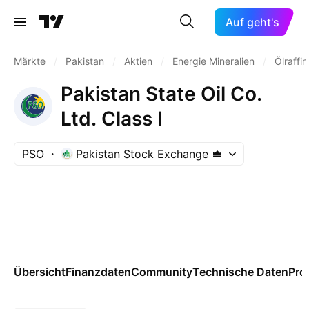
Auf geht's
Märkte
/
Pakistan
/
Aktien
/
Energie Mineralien
/
Ölraffi
Pakistan State Oil Co.
Ltd. Class I
PSO
Pakistan Stock Exchange
Übersicht
Finanzdaten
Community
Technische Daten
Pro