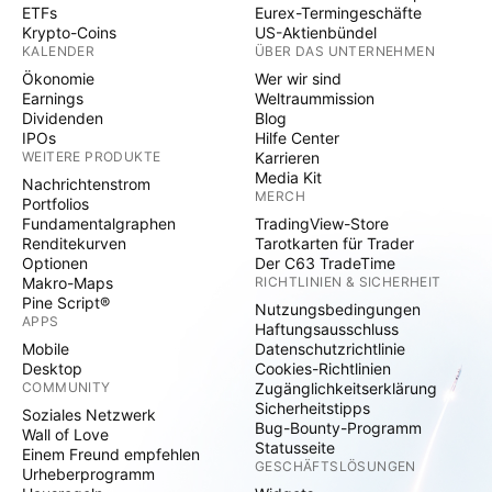
ETFs
Eurex-Termingeschäfte
Krypto-Coins
US-Aktienbündel
KALENDER
ÜBER DAS UNTERNEHMEN
Ökonomie
Wer wir sind
Earnings
Weltraummission
Dividenden
Blog
IPOs
Hilfe Center
WEITERE PRODUKTE
Karrieren
Media Kit
Nachrichtenstrom
MERCH
Portfolios
Fundamentalgraphen
TradingView-Store
Renditekurven
Tarotkarten für Trader
Optionen
Der C63 TradeTime
Makro-Maps
RICHTLINIEN & SICHERHEIT
Pine Script®
Nutzungsbedingungen
APPS
Haftungsausschluss
Mobile
Datenschutzrichtlinie
Desktop
Cookies-Richtlinien
COMMUNITY
Zugänglichkeitserklärung
Sicherheitstipps
Soziales Netzwerk
Bug-Bounty-Programm
Wall of Love
Statusseite
Einem Freund empfehlen
GESCHÄFTSLÖSUNGEN
Urheberprogramm