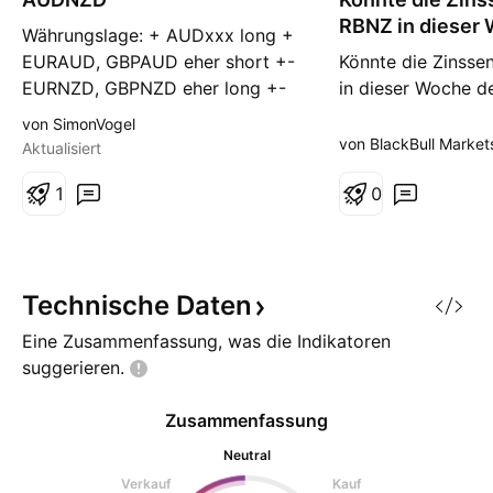
g
RBNZ in dieser
Währungslage: + AUDxxx long +
Höchstst...
EURAUD, GBPAUD eher short +-
Könnte die Zinss
EURNZD, GBPNZD eher long +-
in dieser Woche d
NZDxxx eher short - NZDJPY
des AUD/NZD mark
von SimonVogel
long Fazit: klares Setup, aber
zu früh, um zu sag
von BlackBull Market
Aktualisiert
vorher impulsiv short AUD passt
australische Doll
klar, NZD passt eher
1
dem neuseeländisc
0
seinen Höchststan
Mehrere Analyste
aus, dass die Rall
AUD/NZD vor der 
Technische
Daten
Eine Zusammenfassung, was die Indikatoren
suggerieren.
Zusammenfassung
Neutral
Verkauf
Kauf