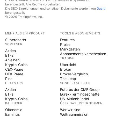
CUSIP-Datenbank wird von FactSet Research Systems Inc.
bereitgestellt. Alle Rechte vorbehalten.
Die SEC-Einreichungen und sonstigen Dokumente werden von
Quartr
bereitgestellt.
© 2026 TradingView, Inc.
MEHR ALS EIN PRODUKT
TOOLS & ABONNEMENTS
Supercharts
Features
SCREENER
Preise
Marktdaten
Aktien
Abonnements verschenken
ETFs
TRADING
Anleihen
Krypto-Coins
Übersicht
CEX-Paare
Broker
DEX-Paare
Broker-Vergleich
Pine
The Leap
HEATMAPS
SONDERANGEBOTE
Aktien
Futures der CME Group
ETFs
Eurex-Termingeschäfte
Krypto-Coins
US-Aktienbündel
KALENDER
ÜBER DAS UNTERNEHMEN
Ökonomie
Wer wir sind
Earnings
Weltraummission