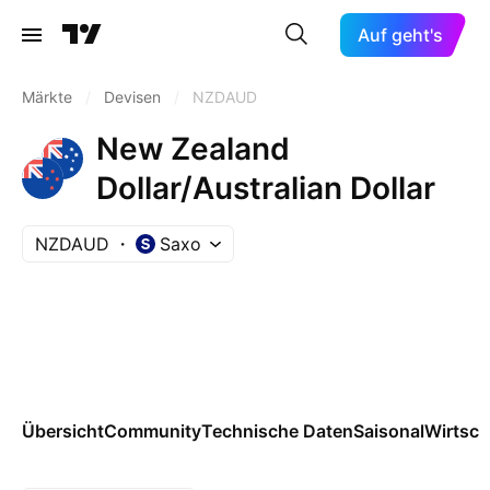
Auf geht's
Märkte
/
Devisen
/
NZDAUD
New Zealand
Dollar/Australian Dollar
NZDAUD
Saxo
Übersicht
Community
Technische Daten
Saisonal
Wirtsch