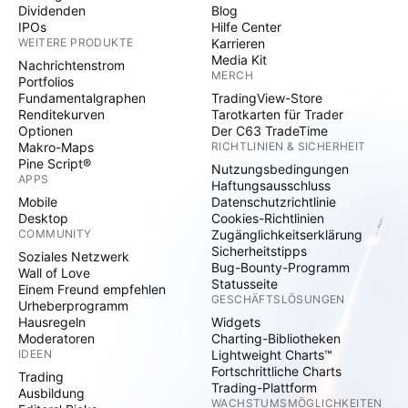
Dividenden
Blog
IPOs
Hilfe Center
WEITERE PRODUKTE
Karrieren
Media Kit
Nachrichtenstrom
MERCH
Portfolios
Fundamentalgraphen
TradingView-Store
Renditekurven
Tarotkarten für Trader
Optionen
Der C63 TradeTime
Makro-Maps
RICHTLINIEN & SICHERHEIT
Pine Script®
Nutzungsbedingungen
APPS
Haftungsausschluss
Mobile
Datenschutzrichtlinie
Desktop
Cookies-Richtlinien
COMMUNITY
Zugänglichkeitserklärung
Sicherheitstipps
Soziales Netzwerk
Bug-Bounty-Programm
Wall of Love
Statusseite
Einem Freund empfehlen
GESCHÄFTSLÖSUNGEN
Urheberprogramm
Hausregeln
Widgets
Moderatoren
Charting-Bibliotheken
IDEEN
Lightweight Charts™
Fortschrittliche Charts
Trading
Trading-Plattform
Ausbildung
WACHSTUMSMÖGLICHKEITEN