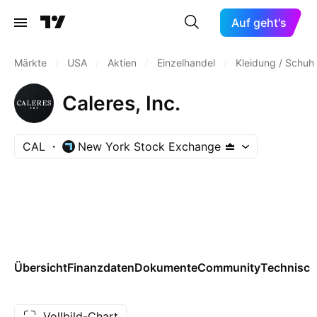
Auf geht's
Märkte
/
USA
/
Aktien
/
Einzelhandel
/
Kleidung / Schuh
Caleres, Inc.
CAL
New York Stock Exchange
Übersicht
Finanzdaten
Dokumente
Community
Technisch
Vollbild-Chart