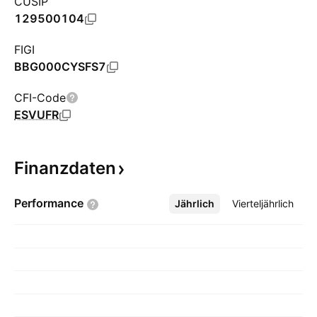
CUSIP
129500104
FIGI
BBG000CYSFS7
CFI-Code
ESVUFR
Finanzdaten
Performance
Jährlich
Mehr
Vierteljährlich