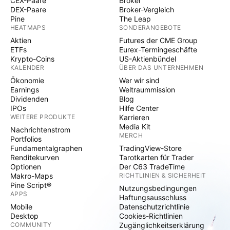
CEX-Paare
Broker
DEX-Paare
Broker-Vergleich
Pine
The Leap
HEATMAPS
SONDERANGEBOTE
Aktien
Futures der CME Group
ETFs
Eurex-Termingeschäfte
Krypto-Coins
US-Aktienbündel
KALENDER
ÜBER DAS UNTERNEHMEN
Ökonomie
Wer wir sind
Earnings
Weltraummission
Dividenden
Blog
IPOs
Hilfe Center
WEITERE PRODUKTE
Karrieren
Media Kit
Nachrichtenstrom
MERCH
Portfolios
Fundamentalgraphen
TradingView-Store
Renditekurven
Tarotkarten für Trader
Optionen
Der C63 TradeTime
Makro-Maps
RICHTLINIEN & SICHERHEIT
Pine Script®
Nutzungsbedingungen
APPS
Haftungsausschluss
Mobile
Datenschutzrichtlinie
Desktop
Cookies-Richtlinien
COMMUNITY
Zugänglichkeitserklärung