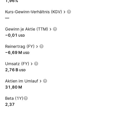
1,96%
Kurs-Gewinn-Verhältnis (KGV)
—
Gewinn je Aktie (TTM)
−0,01
USD
Reinertrag (FY)
‪−6,69 M‬
USD
Umsatz (FY)
‪2,76 B‬
USD
Aktien im Umlauf
‪31,80 M‬
Beta (1Y)
2,37