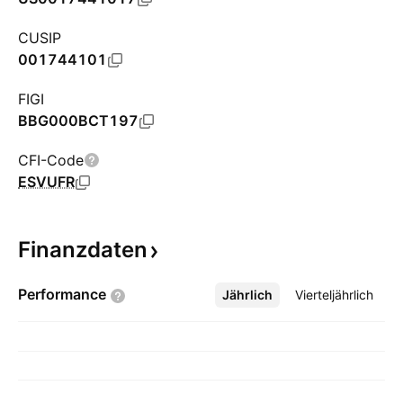
CUSIP
001744101
FIGI
BBG000BCT197
CFI-Code
ESVUFR
Finanzdaten
Performance
Jährlich
Mehr
Vierteljährlich