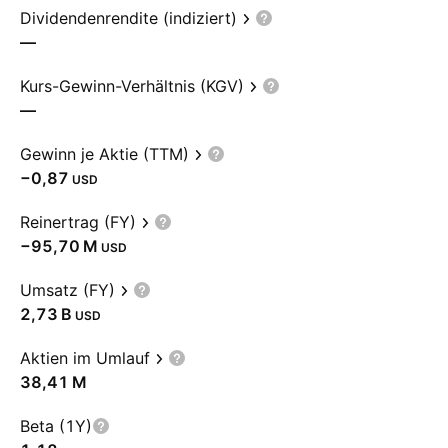
Dividendenrendite (indiziert)
—
Kurs-Gewinn-Verhältnis (KGV)
—
Gewinn je Aktie (TTM)
−0,87
USD
Reinertrag (FY)
‪−95,70 M‬
USD
Umsatz (FY)
‪2,73 B‬
USD
Aktien im Umlauf
‪38,41 M‬
Beta (1Y)