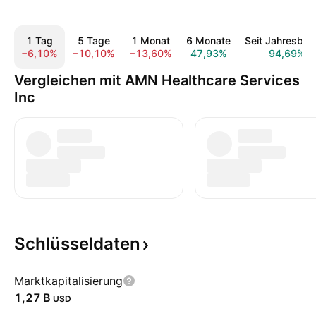
1 Tag
5 Tage
1 Monat
6 Monate
Seit Jahresbeg
−6,10%
−10,10%
−13,60%
47,93%
94,69%
Vergleichen mit AMN Healthcare Services
Inc
Schlüsseldaten
Marktkapitalisierung
‪1,27 B‬
USD