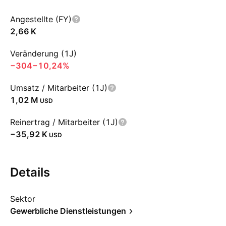
Angestellte (FY)
‪2,66 K‬
Veränderung (1J)
−304
−10,24%
Umsatz / Mitarbeiter (1J)
‪1,02 M‬
USD
Reinertrag / Mitarbeiter (1J)
‪−35,92 K‬
USD
Details
Sektor
Gewerbliche Dienstleistungen