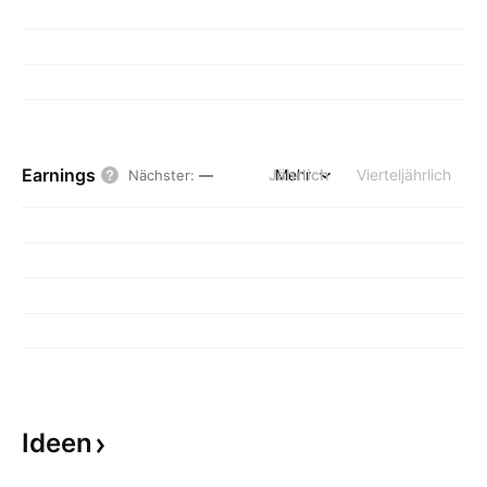
Earnings
Jährlich
Mehr
Vierteljährlich
Nächster
:
—
Ideen