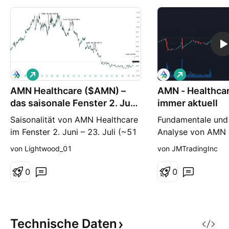
L
L
o
o
AMN Healthcare ($AMN) –
n
AMN - Healthca
n
g
g
das saisonale Fenster 2. Juni
immer aktuell
- 23. Juli
Saisonalität von AMN Healthcare
Fundamentale und
im Fenster 2. Juni – 23. Juli (~51
Analyse von AMN 
Tage). Über die letzten 10 Jahre
Einstiegssignal lei
von Lightwood_01
von JMTradingInc
auffällig konsistent: • 10 von 10
Wie man FOMO bes
Jahren positiv (Trefferquote 100
Sizing kontrolliert.
0
0
%) • Ø historische Rendite: +9,53
% (10J) • Median (10J): +9,69 %
• Pattern Score: 88/100 •
größter Rückgang im Fenster: −
Technische
Daten