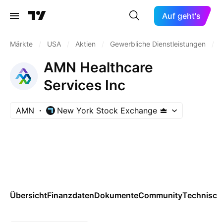
Auf geht's
Märkte
/
USA
/
Aktien
/
Gewerbliche Dienstleistungen
/
AMN Healthcare
Services Inc
AMN
New York Stock Exchange
Übersicht
Finanzdaten
Dokumente
Community
Technisch