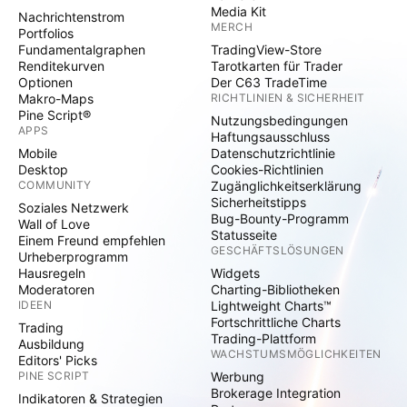
Media Kit
Nachrichtenstrom
MERCH
Portfolios
Fundamentalgraphen
TradingView-Store
Renditekurven
Tarotkarten für Trader
Optionen
Der C63 TradeTime
Makro-Maps
RICHTLINIEN & SICHERHEIT
Pine Script®
Nutzungsbedingungen
APPS
Haftungsausschluss
Mobile
Datenschutzrichtlinie
Desktop
Cookies-Richtlinien
COMMUNITY
Zugänglichkeitserklärung
Sicherheitstipps
Soziales Netzwerk
Bug-Bounty-Programm
Wall of Love
Statusseite
Einem Freund empfehlen
GESCHÄFTSLÖSUNGEN
Urheberprogramm
Hausregeln
Widgets
Moderatoren
Charting-Bibliotheken
IDEEN
Lightweight Charts™
Fortschrittliche Charts
Trading
Trading-Plattform
Ausbildung
WACHSTUMSMÖGLICHKEITEN
Editors' Picks
PINE SCRIPT
Werbung
Brokerage Integration
Indikatoren & Strategien