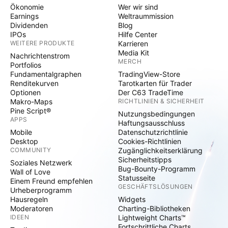
Ökonomie
Wer wir sind
Earnings
Weltraummission
Dividenden
Blog
IPOs
Hilfe Center
WEITERE PRODUKTE
Karrieren
Media Kit
Nachrichtenstrom
MERCH
Portfolios
Fundamentalgraphen
TradingView-Store
Renditekurven
Tarotkarten für Trader
Optionen
Der C63 TradeTime
Makro-Maps
RICHTLINIEN & SICHERHEIT
Pine Script®
Nutzungsbedingungen
APPS
Haftungsausschluss
Mobile
Datenschutzrichtlinie
Desktop
Cookies-Richtlinien
COMMUNITY
Zugänglichkeitserklärung
Sicherheitstipps
Soziales Netzwerk
Bug-Bounty-Programm
Wall of Love
Statusseite
Einem Freund empfehlen
GESCHÄFTSLÖSUNGEN
Urheberprogramm
Hausregeln
Widgets
Moderatoren
Charting-Bibliotheken
IDEEN
Lightweight Charts™
Fortschrittliche Charts