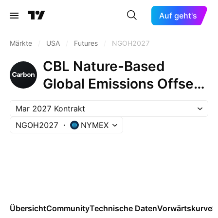
Auf geht's
Märkte
/
USA
/
Futures
/
NGOH2027
CBL Nature-Based
Global Emissions Offset
Futures (Mar 2027)
Mar 2027 Kontrakt
NGOH2027
NYMEX
Übersicht
Community
Technische Daten
Vorwärtskurve
S