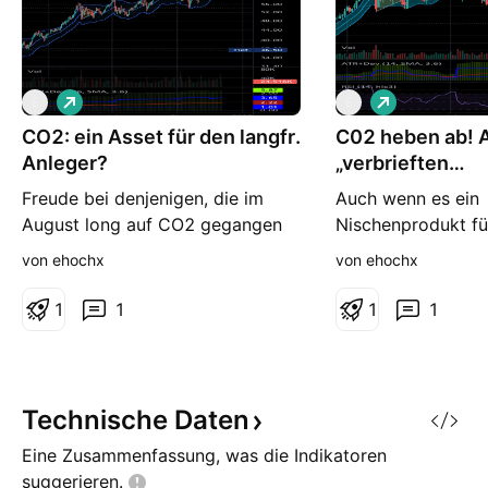
L
L
E
E
o
o
CO2: ein Asset für den langfr.
n
C02 heben ab! 
n
g
g
Anleger?
„verbrieften
Verschmutzung
Freude bei denjenigen, die im
Auch wenn es ein
August long auf CO2 gegangen
Nischenprodukt fü
sind (vgl. ). Heute haben wir das
Trader ist und ehe
von ehochx
von ehochx
erste Mal die 80 EUR/t CO2 (!)
professionelle Co
gesehen. Die Reise wird die
(die physische Pos
1
1
1
1
nächsten Monate weitergehen (📉
hedgen haben) ode
📈). Morgan Stanley hat die
Hedgefonds ist, s
Zertifikate vor einer Weile aus
doch auf dieses r
dem Programm genommen,
interessante Unde
Technische
Daten
weswegen nun Société Générale
aufmerksam mache
Eine Zusammenfassung, was die Indikatoren
mit ih
Jahreswechsel 20
suggerieren.
der