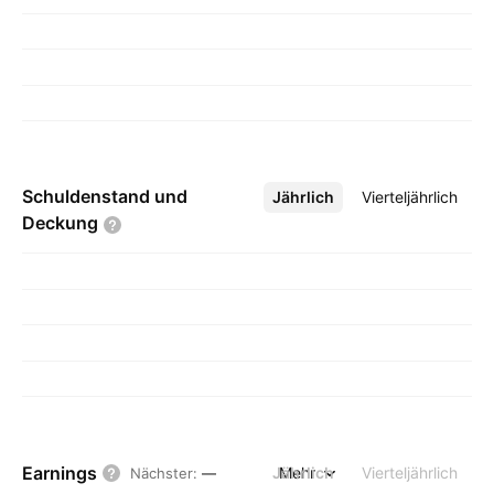
Schuldenstand und
Jährlich
Mehr
Vierteljährlich
Deckung
Earnings
Jährlich
Mehr
Vierteljährlich
Nächster
:
—