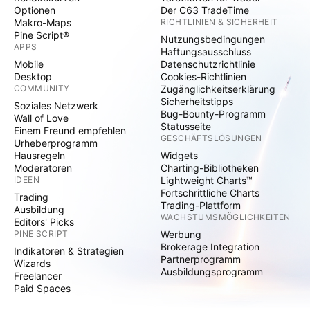
Optionen
Der C63 TradeTime
Makro-Maps
RICHTLINIEN & SICHERHEIT
Pine Script®
Nutzungsbedingungen
APPS
Haftungsausschluss
Mobile
Datenschutzrichtlinie
Desktop
Cookies-Richtlinien
COMMUNITY
Zugänglichkeitserklärung
Sicherheitstipps
Soziales Netzwerk
Bug-Bounty-Programm
Wall of Love
Statusseite
Einem Freund empfehlen
GESCHÄFTSLÖSUNGEN
Urheberprogramm
Hausregeln
Widgets
Moderatoren
Charting-Bibliotheken
IDEEN
Lightweight Charts™
Fortschrittliche Charts
Trading
Trading-Plattform
Ausbildung
WACHSTUMSMÖGLICHKEITEN
Editors' Picks
PINE SCRIPT
Werbung
Brokerage Integration
Indikatoren & Strategien
Partnerprogramm
Wizards
Ausbildungsprogramm
Freelancer
Paid Spaces