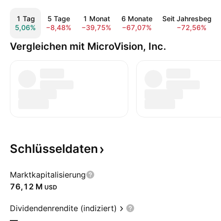
1 Tag
5 Tage
1 Monat
6 Monate
Seit Jahresbeginn
5,06%
−8,48%
−39,75%
−67,07%
−72,56%
Vergleichen mit MicroVision, Inc.
Schlüsseldaten
Marktkapitalisierung
‪76,12 M‬
USD
Dividendenrendite (indiziert)
—