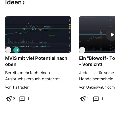
Ideen
L
M
M
o
MVIS mit viel Potential nach
n
Ein "Blowoff- T
g
oben
- Vorsicht!
Bereits mehrfach einen
Jeder ist für seine
Ausbruchsversuch gestartet -
Handelsentscheidu
bald sollte der Widerstand
verantwortlich - ic
von TizTrader
von UnknownUnicor
gebrochen sein
Unterhaltung hier!
2
1
1
1