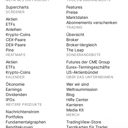
Supercharts
Features
SCREENER
Preise
Marktdaten
Aktien
Abonnements verschenken
ETFs
TRADING
Anleihen
Krypto-Coins
Übersicht
CEX-Paare
Broker
DEX-Paare
Broker-Vergleich
Pine
The Leap
HEATMAPS
SONDERANGEBOTE
Aktien
Futures der CME Group
ETFs
Eurex-Termingeschäfte
Krypto-Coins
US-Aktienbündel
KALENDER
ÜBER DAS UNTERNEHMEN
Ökonomie
Wer wir sind
Earnings
Weltraummission
Dividenden
Blog
IPOs
Hilfe Center
WEITERE PRODUKTE
Karrieren
Media Kit
Nachrichtenstrom
MERCH
Portfolios
Fundamentalgraphen
TradingView-Store
Renditekurven
Tarotkarten für Trader