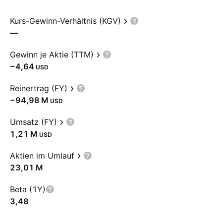
Kurs-Gewinn-Verhältnis (KGV)
—
Gewinn je Aktie (TTM)
−4,64
USD
Reinertrag (FY)
‪−94,98 M‬
USD
Umsatz (FY)
‪1,21 M‬
USD
Aktien im Umlauf
‪23,01 M‬
Beta (1Y)
3,48