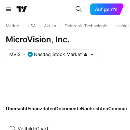
Auf geht's
Märkte
/
USA
/
Aktien
/
Elektronik Technologie
/
Halbleit
MicroVision, Inc.
MVIS
Nasdaq Stock Market
Übersicht
Finanzdaten
Dokumente
Nachrichten
Communi
Vollbild-Chart