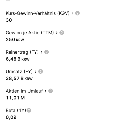
—
Kurs-Gewinn-Verhältnis (KGV)
30
Gewinn je Aktie (TTM)
250
KRW
Reinertrag (FY)
‪6,48 B‬
KRW
Umsatz (FY)
‪38,57 B‬
KRW
Aktien im Umlauf
‪11,01 M‬
Beta (1Y)
0,09