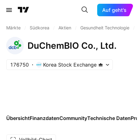
Auf geht's
Märkte
/
Südkorea
/
Aktien
/
Gesundheit Technologie
/
DuChemBIO Co., Ltd.
176750
Korea Stock Exchange
Übersicht
Finanzdaten
Community
Technische Daten
Pro
Vollbild-Chart