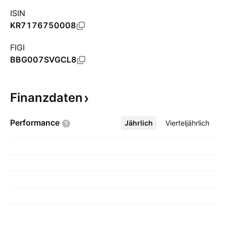
ISIN
KR7176750008
FIGI
BBG007SVGCL8
Finanzdaten
Performance
Jährlich
Mehr
Vierteljährlich