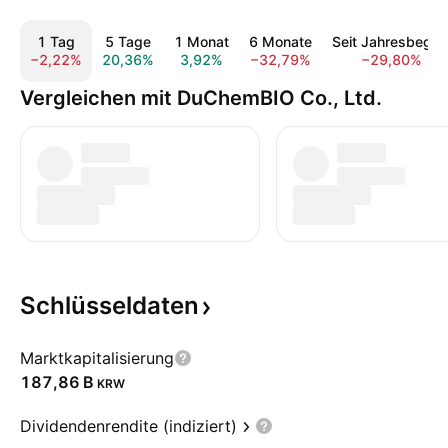
1 Tag
5 Tage
1 Monat
6 Monate
Seit Jahresbegin
−2,22%
20,36%
3,92%
−32,79%
−29,80%
Vergleichen mit DuChemBIO Co., Ltd.
Schlüsseldaten
Marktkapitalisierung
‪187,86 B‬
KRW
Dividendenrendite (indiziert)