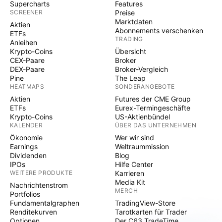
Supercharts
Features
SCREENER
Preise
Marktdaten
Aktien
Abonnements verschenken
ETFs
TRADING
Anleihen
Krypto-Coins
Übersicht
CEX-Paare
Broker
DEX-Paare
Broker-Vergleich
Pine
The Leap
HEATMAPS
SONDERANGEBOTE
Aktien
Futures der CME Group
ETFs
Eurex-Termingeschäfte
Krypto-Coins
US-Aktienbündel
KALENDER
ÜBER DAS UNTERNEHMEN
Ökonomie
Wer wir sind
Earnings
Weltraummission
Dividenden
Blog
IPOs
Hilfe Center
WEITERE PRODUKTE
Karrieren
Media Kit
Nachrichtenstrom
MERCH
Portfolios
Fundamentalgraphen
TradingView-Store
Renditekurven
Tarotkarten für Trader
Optionen
Der C63 TradeTime