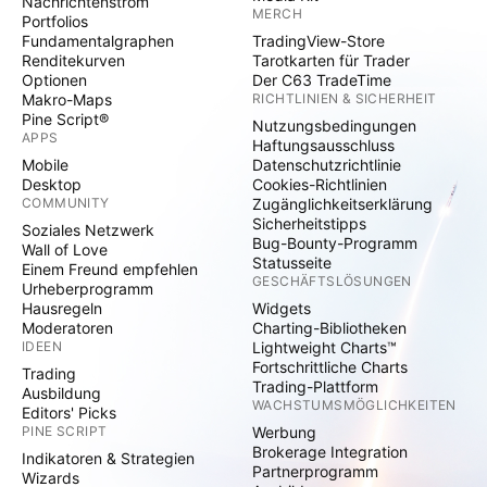
Nachrichtenstrom
MERCH
Portfolios
Fundamentalgraphen
TradingView-Store
Renditekurven
Tarotkarten für Trader
Optionen
Der C63 TradeTime
Makro-Maps
RICHTLINIEN & SICHERHEIT
Pine Script®
Nutzungsbedingungen
APPS
Haftungsausschluss
Mobile
Datenschutzrichtlinie
Desktop
Cookies-Richtlinien
COMMUNITY
Zugänglichkeitserklärung
Sicherheitstipps
Soziales Netzwerk
Bug-Bounty-Programm
Wall of Love
Statusseite
Einem Freund empfehlen
GESCHÄFTSLÖSUNGEN
Urheberprogramm
Hausregeln
Widgets
Moderatoren
Charting-Bibliotheken
IDEEN
Lightweight Charts™
Fortschrittliche Charts
Trading
Trading-Plattform
Ausbildung
WACHSTUMSMÖGLICHKEITEN
Editors' Picks
PINE SCRIPT
Werbung
Brokerage Integration
Indikatoren & Strategien
Partnerprogramm
Wizards