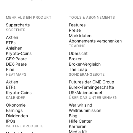
MEHR ALS EIN PRODUKT
TOOLS & ABONNEMENTS
Supercharts
Features
SCREENER
Preise
Marktdaten
Aktien
Abonnements verschenken
ETFs
TRADING
Anleihen
Krypto-Coins
Übersicht
CEX-Paare
Broker
DEX-Paare
Broker-Vergleich
Pine
The Leap
HEATMAPS
SONDERANGEBOTE
Aktien
Futures der CME Group
ETFs
Eurex-Termingeschäfte
Krypto-Coins
US-Aktienbündel
KALENDER
ÜBER DAS UNTERNEHMEN
Ökonomie
Wer wir sind
Earnings
Weltraummission
Dividenden
Blog
IPOs
Hilfe Center
WEITERE PRODUKTE
Karrieren
Media Kit