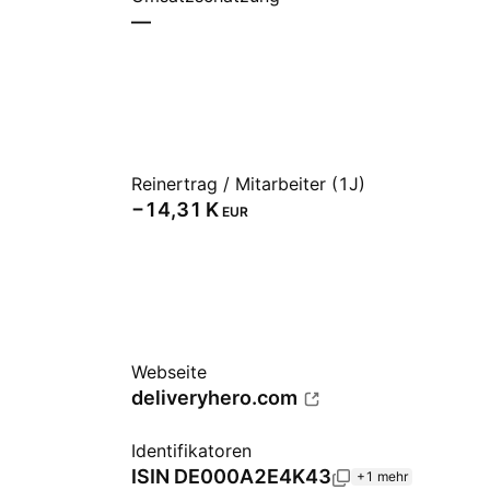
—
Reinertrag / Mitarbeiter (1J)
‪−14,31 K‬
EUR
Webseite
deliveryhero.com
Identifikatoren
ISIN
DE000A2E4K43
+1 mehr