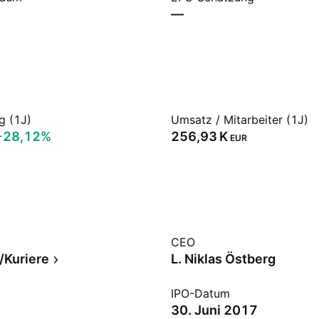
—
g (1J)
Umsatz / Mitarbeiter (1J)
+28,12%
‪256,93 K‬
EUR
CEO
/Kuriere
L. Niklas Östberg
IPO-Datum
30. Juni 2017