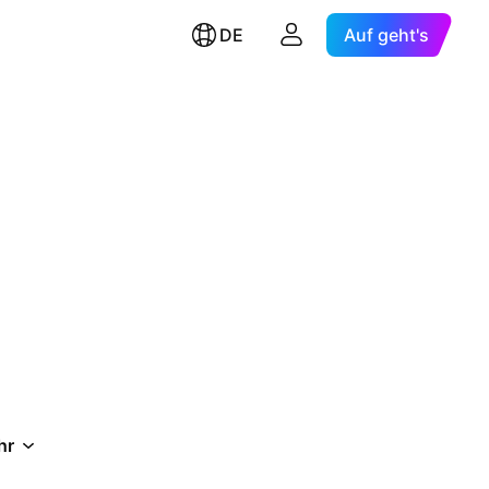
DE
Auf geht's
hr