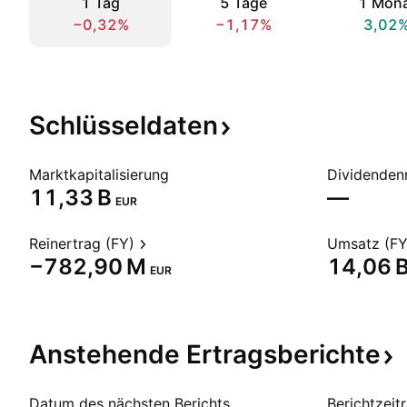
1 Tag
5 Tage
1 Mon
−0,32%
−1,17%
3,02
Schlüsseldaten
Marktkapitalisierung
Dividendenr
‪11,33 B‬
—
EUR
Reinertrag (FY)
Umsatz (FY
‪−782,90 M‬
‪14,06 B
EUR
Anstehende
Ertragsberichte
Datum des nächsten Berichts
Berichtzeit