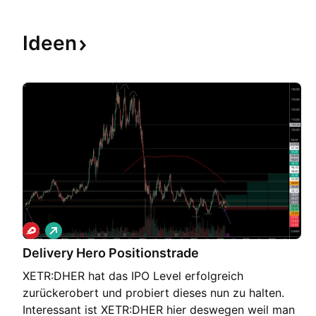
Ideen
L
o
Delivery Hero Positionstrade
n
g
XETR:DHER hat das IPO Level erfolgreich
zurückerobert und probiert dieses nun zu halten.
Interessant ist XETR:DHER hier deswegen weil man