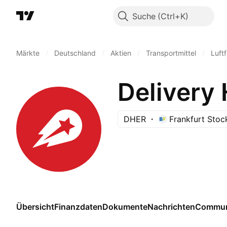
Suche
Märkte
/
Deutschland
/
Aktien
/
Transportmittel
/
Luft
Delivery
DHER
Frankfurt Sto
Übersicht
Finanzdaten
Dokumente
Nachrichten
Commun