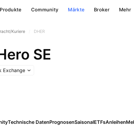
Produkte
Community
Märkte
Broker
Mehr
fracht/Kuriere
/
DHER
 Hero SE
ck Exchange
ity
Technische Daten
Prognosen
Saisonal
ETFs
Anleihen
Me