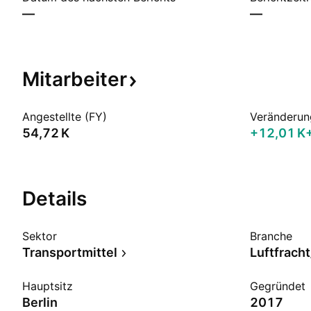
—
—
Mitarbeiter
Angestellte (FY)
Veränderun
‪54,72 K‬
‪+12,01 K‬
Details
Sektor
Branche
Transportmittel
Luftfracht
Hauptsitz
Gegründet
Berlin
2017