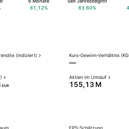
at
6 Monate
Seit Jahresbeginn
%
61,12%
63,60%
endite (indiziert)
Kurs-Gewinn-Verhältnis (KG
—
)
Aktien im Umlauf
‬
‪155,13 M‬
EUR
raum
EPS-Schätzung