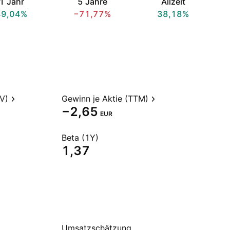
1 Jahr
5 Jahre
Allzeit
49,04%
−71,77%
38,18%
V)
Gewinn je Aktie (TTM)
−2,65
EUR
Beta (1Y)
1,37
Umsatzschätzung