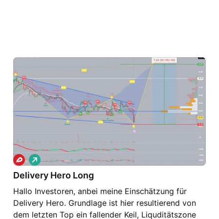
L
o
Delivery Hero Long
n
g
Hallo Investoren, anbei meine Einschätzung für
Delivery Hero. Grundlage ist hier resultierend von
dem letzten Top ein fallender Keil, Liquditätszone