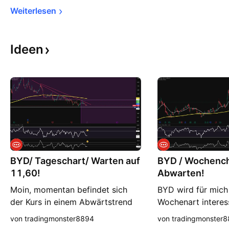
Weiterlesen
Ideen
BYD/ Tageschart/ Warten auf
BYD / Wochench
11,60!
Abwarten!
Moin, momentan befindet sich
BYD wird für mich
der Kurs in einem Abwärtstrend
Wochenart interess
bei 12,02. Ich würde abwarten
ist an sich gut , 
von tradingmonster8894
von tradingmonster
ob bei 11,60 eine Kehrtwende
sie sich aktuell in