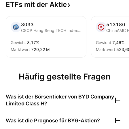
ETFs mit der
Aktie
3033
513180
CSOP Hang Seng TECH Index ETF
Gewicht
8,17%
Gewicht
7,46%
Marktwert
‪720,22 M‬
Marktwert
‪523,6
Häufig gestellte Fragen
Was ist der Börsenticker von
BYD Company
Limited Class H
?
Was ist die Prognose für
BY6
-Aktien?