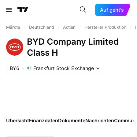
Auf geht's
Märkte
/
Deutschland
/
Aktien
/
Hersteller Produktion
/
BYD Company Limited
Class H
BY6
Frankfurt Stock Exchange
Übersicht
Finanzdaten
Dokumente
Nachrichten
Communi