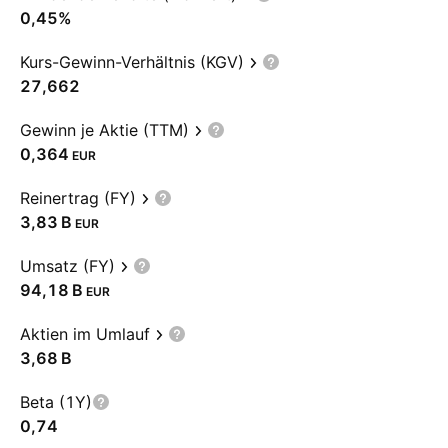
0,45%
Kurs-Gewinn-Verhältnis (KGV)
27,662
Gewinn je Aktie (TTM)
0,364
EUR
Reinertrag (FY)
‪3,83 B‬
EUR
Umsatz (FY)
‪94,18 B‬
EUR
Aktien im Umlauf
‪3,68 B‬
Beta (1Y)
0,74