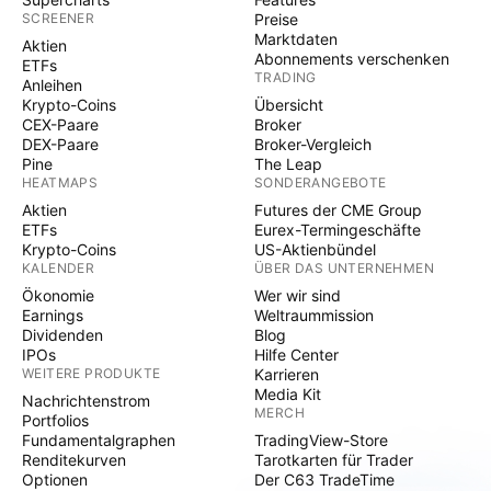
SCREENER
Preise
Marktdaten
Aktien
Abonnements verschenken
ETFs
TRADING
Anleihen
Krypto-Coins
Übersicht
CEX-Paare
Broker
DEX-Paare
Broker-Vergleich
Pine
The Leap
HEATMAPS
SONDERANGEBOTE
Aktien
Futures der CME Group
ETFs
Eurex-Termingeschäfte
Krypto-Coins
US-Aktienbündel
KALENDER
ÜBER DAS UNTERNEHMEN
Ökonomie
Wer wir sind
Earnings
Weltraummission
Dividenden
Blog
IPOs
Hilfe Center
WEITERE PRODUKTE
Karrieren
Media Kit
Nachrichtenstrom
MERCH
Portfolios
Fundamentalgraphen
TradingView-Store
Renditekurven
Tarotkarten für Trader
Optionen
Der C63 TradeTime