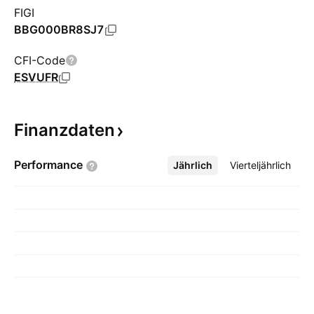
FIGI
BBG000BR8SJ7
CFI-Code
ESVUFR
Finanzdaten
Performance
Jährlich
Mehr
Vierteljährlich