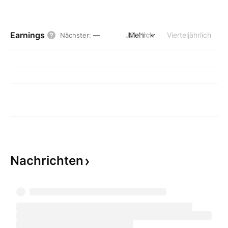
Earnings
Jährlich
Mehr
Vierteljährlich
Nächster
:
—
Nachrichten