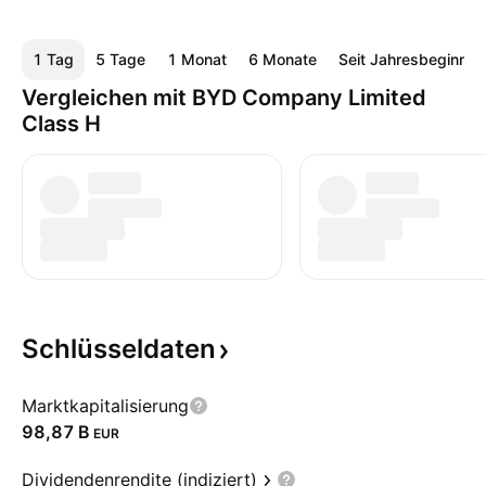
1 Tag
5 Tage
1 Monat
6 Monate
Seit Jahresbeginn
Vergleichen mit BYD Company Limited
Class H
Schlüsseldaten
Marktkapitalisierung
‪98,87 B‬
EUR
Dividendenrendite (indiziert)