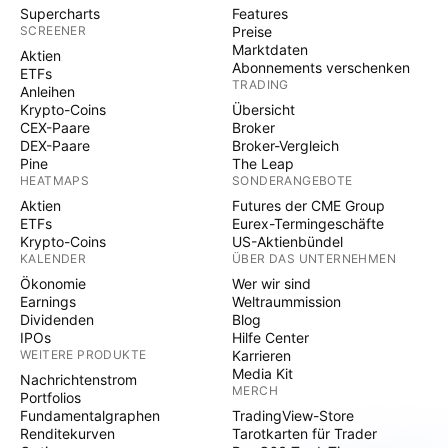
Supercharts
Features
SCREENER
Preise
Marktdaten
Aktien
Abonnements verschenken
ETFs
TRADING
Anleihen
Krypto-Coins
Übersicht
CEX-Paare
Broker
DEX-Paare
Broker-Vergleich
Pine
The Leap
HEATMAPS
SONDERANGEBOTE
Aktien
Futures der CME Group
ETFs
Eurex-Termingeschäfte
Krypto-Coins
US-Aktienbündel
KALENDER
ÜBER DAS UNTERNEHMEN
Ökonomie
Wer wir sind
Earnings
Weltraummission
Dividenden
Blog
IPOs
Hilfe Center
WEITERE PRODUKTE
Karrieren
Media Kit
Nachrichtenstrom
MERCH
Portfolios
Fundamentalgraphen
TradingView-Store
Renditekurven
Tarotkarten für Trader