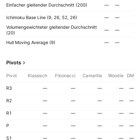
Einfacher gleitender Durchschnitt (200)
—
—
Ichimoku Base Line (9, 26, 52, 26)
—
—
Volumengewichteter gleitender Durchschnitt
—
—
(20)
Hull Moving Average (9)
—
—
Pivots
Pivot
Klassisch
Fibonacci
Camarilla
Woodie
DM
R3
—
—
—
—
—
R2
—
—
—
—
—
R1
—
—
—
—
—
P
—
—
—
—
—
S1
—
—
—
—
—