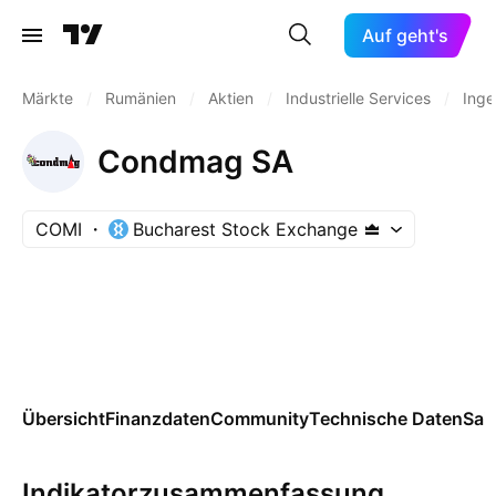
Auf geht's
Märkte
/
Rumänien
/
Aktien
/
Industrielle Services
/
Inge
Condmag SA
COMI
Bucharest Stock Exchange
Übersicht
Finanzdaten
Community
Technische Daten
Sai
Indikatorzusammenfassung