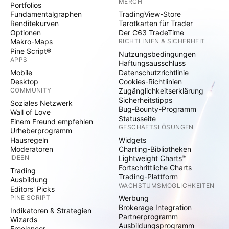
MERCH
Portfolios
Fundamentalgraphen
TradingView-Store
Renditekurven
Tarotkarten für Trader
Optionen
Der C63 TradeTime
Makro-Maps
RICHTLINIEN & SICHERHEIT
Pine Script®
Nutzungsbedingungen
APPS
Haftungsausschluss
Mobile
Datenschutzrichtlinie
Desktop
Cookies-Richtlinien
COMMUNITY
Zugänglichkeitserklärung
Sicherheitstipps
Soziales Netzwerk
Bug-Bounty-Programm
Wall of Love
Statusseite
Einem Freund empfehlen
GESCHÄFTSLÖSUNGEN
Urheberprogramm
Hausregeln
Widgets
Moderatoren
Charting-Bibliotheken
IDEEN
Lightweight Charts™
Fortschrittliche Charts
Trading
Trading-Plattform
Ausbildung
WACHSTUMSMÖGLICHKEITEN
Editors' Picks
PINE SCRIPT
Werbung
Brokerage Integration
Indikatoren & Strategien
Partnerprogramm
Wizards
Ausbildungsprogramm
Freelancer