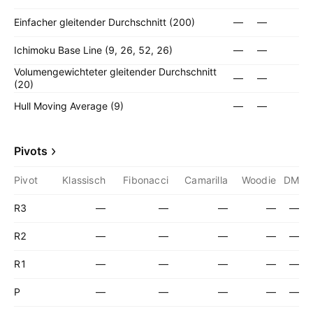
Einfacher gleitender Durchschnitt (200)
—
—
Ichimoku Base Line (9, 26, 52, 26)
—
—
Volumengewichteter gleitender Durchschnitt
—
—
(20)
Hull Moving Average (9)
—
—
Pivots
Pivot
Klassisch
Fibonacci
Camarilla
Woodie
DM
R3
—
—
—
—
—
R2
—
—
—
—
—
R1
—
—
—
—
—
P
—
—
—
—
—