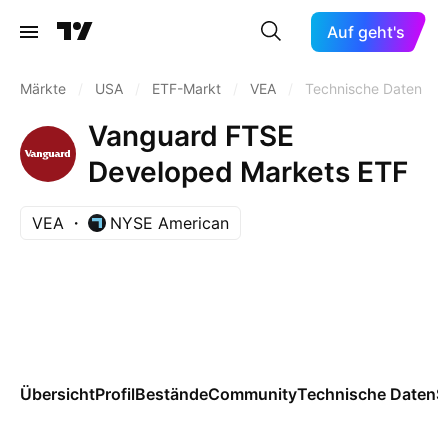
Auf geht's
Märkte
/
USA
/
ETF-Markt
/
VEA
/
Technische Daten
Vanguard FTSE
Developed Markets ETF
VEA
NYSE American
Übersicht
Profil
Bestände
Community
Technische Daten
S