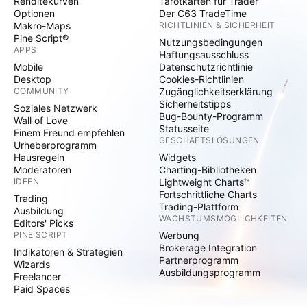
Renditekurven
Tarotkarten für Trader
Optionen
Der C63 TradeTime
Makro-Maps
RICHTLINIEN & SICHERHEIT
Pine Script®
Nutzungsbedingungen
APPS
Haftungsausschluss
Mobile
Datenschutzrichtlinie
Desktop
Cookies-Richtlinien
COMMUNITY
Zugänglichkeitserklärung
Sicherheitstipps
Soziales Netzwerk
Bug-Bounty-Programm
Wall of Love
Statusseite
Einem Freund empfehlen
GESCHÄFTSLÖSUNGEN
Urheberprogramm
Hausregeln
Widgets
Moderatoren
Charting-Bibliotheken
IDEEN
Lightweight Charts™
Fortschrittliche Charts
Trading
Trading-Plattform
Ausbildung
WACHSTUMSMÖGLICHKEITEN
Editors' Picks
PINE SCRIPT
Werbung
Brokerage Integration
Indikatoren & Strategien
Partnerprogramm
Wizards
Ausbildungsprogramm
Freelancer
Paid Spaces