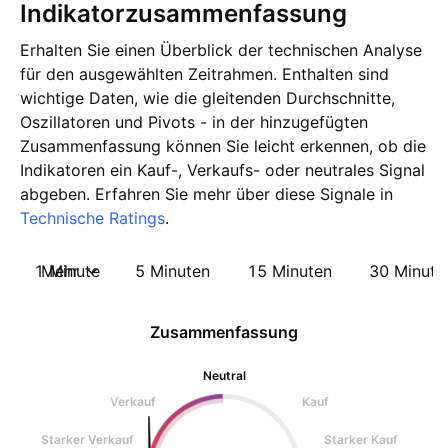
Indikatorzusammenfassung
Erhalten Sie einen Überblick der technischen Analyse
für den ausgewählten Zeitrahmen. Enthalten sind
wichtige Daten, wie die gleitenden Durchschnitte,
Oszillatoren und Pivots - in der hinzugefügten
Zusammenfassung können Sie leicht erkennen, ob die
Indikatoren ein Kauf-, Verkaufs- oder neutrales Signal
abgeben. Erfahren Sie mehr über diese Signale in
Technische Ratings
.
1 Minute
Mehr
5 Minuten
15 Minuten
30 Minute
Zusammenfassung
Neutral
Verkauf
Kauf
Starker Verkauf
Starker Kauf