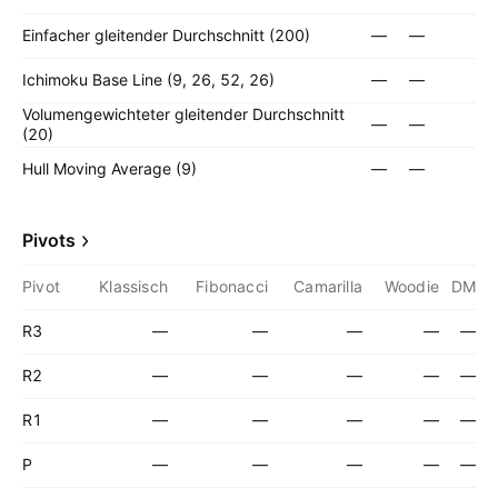
Einfacher gleitender Durchschnitt (200)
—
—
Ichimoku Base Line (9, 26, 52, 26)
—
—
Volumengewichteter gleitender Durchschnitt
—
—
(20)
Hull Moving Average (9)
—
—
Pivots
Pivot
Klassisch
Fibonacci
Camarilla
Woodie
DM
R3
—
—
—
—
—
R2
—
—
—
—
—
R1
—
—
—
—
—
P
—
—
—
—
—