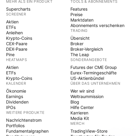
MEHR ALS EIN PRODUKT
TOOLS & ABONNEMENTS
Supercharts
Features
SCREENER
Preise
Marktdaten
Aktien
Abonnements verschenken
ETFs
TRADING
Anleihen
Krypto-Coins
Übersicht
CEX-Paare
Broker
DEX-Paare
Broker-Vergleich
Pine
The Leap
HEATMAPS
SONDERANGEBOTE
Aktien
Futures der CME Group
ETFs
Eurex-Termingeschäfte
Krypto-Coins
US-Aktienbündel
KALENDER
ÜBER DAS UNTERNEHMEN
Ökonomie
Wer wir sind
Earnings
Weltraummission
Dividenden
Blog
IPOs
Hilfe Center
WEITERE PRODUKTE
Karrieren
Media Kit
Nachrichtenstrom
MERCH
Portfolios
Fundamentalgraphen
TradingView-Store