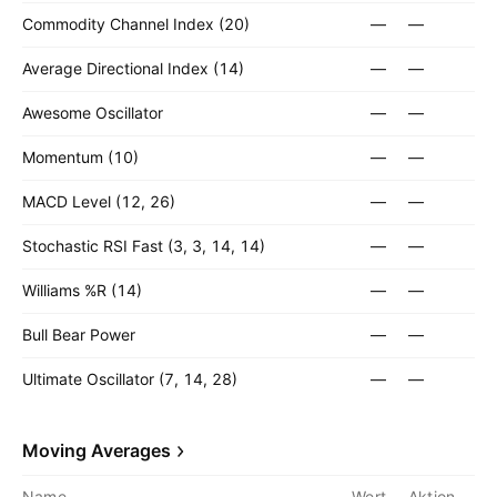
Commodity Channel Index (20)
—
—
Average Directional Index (14)
—
—
Awesome Oscillator
—
—
Momentum (10)
—
—
MACD Level (12, 26)
—
—
Stochastic RSI Fast (3, 3, 14, 14)
—
—
Williams %R (14)
—
—
Bull Bear Power
—
—
Ultimate Oscillator (7, 14, 28)
—
—
Moving Averages
Name
Wert
Aktion