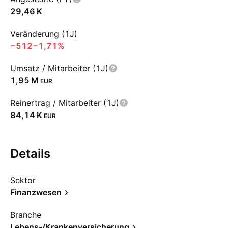
‪29,46 K‬
Veränderung (1J)
−512
−1,71%
Umsatz / Mitarbeiter (1J)
‪1,95 M‬
EUR
Reinertrag / Mitarbeiter (1J)
‪84,14 K‬
EUR
Details
Sektor
Finanzwesen
Branche
Lebens-/Krankenversicherung