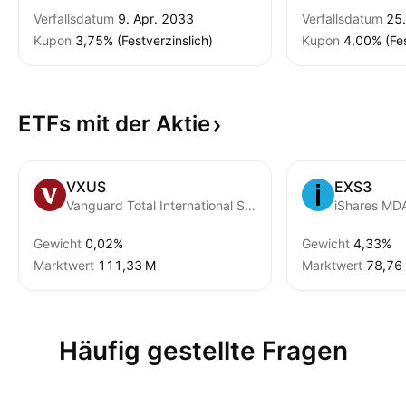
Verfallsdatum
9. Apr. 2033
Verfallsdatum
25.
Kupon
3,75% (Festverzinslich)
Kupon
4,00% (Fes
ETFs mit der
Aktie
VXUS
EXS3
Vanguard Total International Stock ETF
iShares MD
Gewicht
0,02%
Gewicht
4,33%
Marktwert
‪111,33 M‬
Marktwert
‪78,76 
Häufig gestellte Fragen