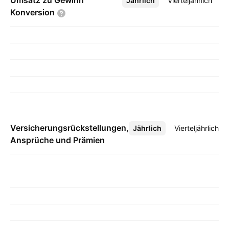
Umsatz zu Gewinn
Jährlich
Mehr
Vierteljährlich
Konversion
Versicherungsrückstellungen,
Jährlich
Mehr
Vierteljährlich
Ansprüche und Prämien