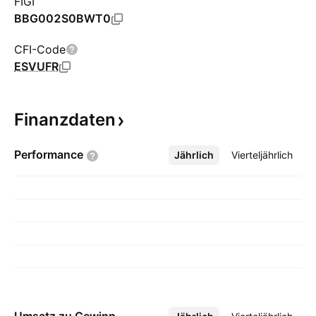
FIGI
BBG002S0BWT0
CFI-Code
ESVUFR
Finanzdaten
Performance
Jährlich
Mehr
Vierteljährlich