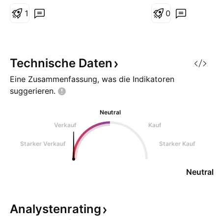
schneller erreicht werden.
Entwicklung im Ak
1
Kurs übertraf das 
0
Allzeithoch von 4
befindet sich weit
Aufwärtstrend. Es 
abzuwarten, ob di
Technische
Daten
Aufwärtstrend von
Eine Zusammenfassung, was die Indikatoren
suggerieren.
Neutral
Verkauf
Kauf
Starker Verkauf
Starker Kauf
Neutral
Analystenrating