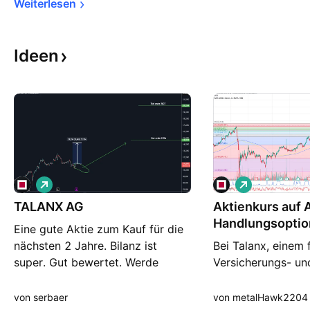
Weiterlesen
Ideen
L
L
o
o
TALANX AG
n
Aktienkurs auf A
n
g
g
Handlungsopti
Eine gute Aktie zum Kauf für die
nächsten 2 Jahre. Bilanz ist
Bei Talanx, einem
super. Gut bewertet. Werde
Versicherungs- un
schrittweise Positionen aufbauen.
Finanzdienstleist
Die Ziele können aber auch
gab es jüngst eine
von serbaer
von metalHawk2204