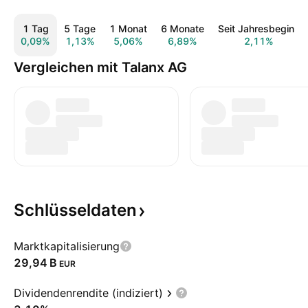
1 Tag
5 Tage
1 Monat
6 Monate
Seit Jahresbeginn
0,09%
1,13%
5,06%
6,89%
2,11%
Vergleichen mit Talanx AG
Schlüsseldaten
Marktkapitalisierung
‪29,94 B‬
EUR
Dividendenrendite (indiziert)