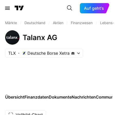
Auf geht's
Märkte
/
Deutschland
/
Aktien
/
Finanzwesen
/
Lebens-
Talanx AG
TLX
Deutsche Borse Xetra
Übersicht
Finanzdaten
Dokumente
Nachrichten
Communi
Vollbild-Chart