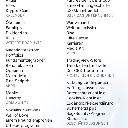
Aktien
Futures der CME Group
ETFs
Eurex-Termingeschäfte
Krypto-Coins
US-Aktienbündel
KALENDER
ÜBER DAS UNTERNEHMEN
Ökonomie
Wer wir sind
Earnings
Weltraummission
Dividenden
Blog
IPOs
Hilfe Center
WEITERE PRODUKTE
Karrieren
Media Kit
Nachrichtenstrom
MERCH
Portfolios
Fundamentalgraphen
TradingView-Store
Renditekurven
Tarotkarten für Trader
Optionen
Der C63 TradeTime
Makro-Maps
RICHTLINIEN & SICHERHEIT
Pine Script®
Nutzungsbedingungen
APPS
Haftungsausschluss
Mobile
Datenschutzrichtlinie
Desktop
Cookies-Richtlinien
COMMUNITY
Zugänglichkeitserklärung
Sicherheitstipps
Soziales Netzwerk
Bug-Bounty-Programm
Wall of Love
Statusseite
Einem Freund empfehlen
GESCHÄFTSLÖSUNGEN
Urheberprogramm