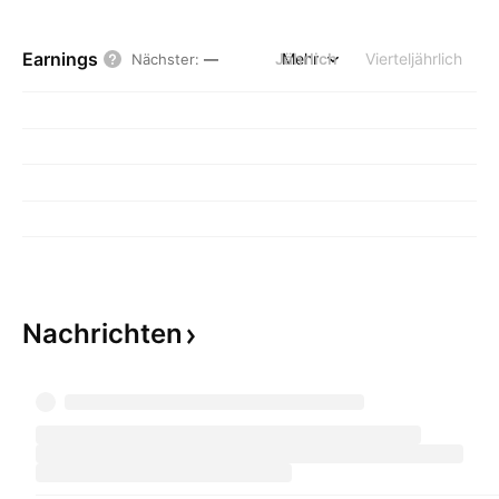
Earnings
Jährlich
Mehr
Vierteljährlich
Nächster
:
—
Nachrichten