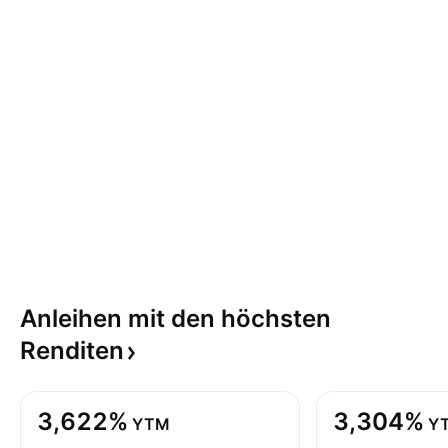
Anleihen mit den höchsten
Renditen
3,622%
3,304%
YTM
Y