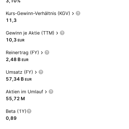
3,10%
Kurs-Gewinn-Verhältnis (KGV)
11,3
Gewinn je Aktie (TTM)
10,3
EUR
Reinertrag (FY)
‪2,48 B‬
EUR
Umsatz (FY)
‪57,34 B‬
EUR
Aktien im Umlauf
‪55,72 M‬
Beta (1Y)
0,89