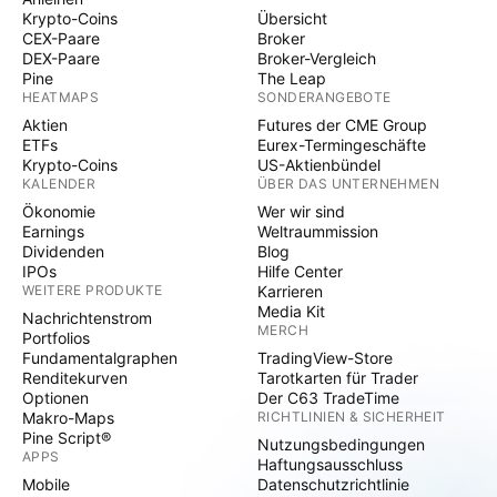
Krypto-Coins
Übersicht
CEX-Paare
Broker
DEX-Paare
Broker-Vergleich
Pine
The Leap
HEATMAPS
SONDERANGEBOTE
Aktien
Futures der CME Group
ETFs
Eurex-Termingeschäfte
Krypto-Coins
US-Aktienbündel
KALENDER
ÜBER DAS UNTERNEHMEN
Ökonomie
Wer wir sind
Earnings
Weltraummission
Dividenden
Blog
IPOs
Hilfe Center
WEITERE PRODUKTE
Karrieren
Media Kit
Nachrichtenstrom
MERCH
Portfolios
Fundamentalgraphen
TradingView-Store
Renditekurven
Tarotkarten für Trader
Optionen
Der C63 TradeTime
Makro-Maps
RICHTLINIEN & SICHERHEIT
Pine Script®
Nutzungsbedingungen
APPS
Haftungsausschluss
Mobile
Datenschutzrichtlinie