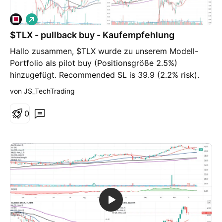
das Unternehmen einzusteigen.
L
o
$TLX - pullback buy - Kaufempfehlung
n
g
Hallo zusammen, $TLX wurde zu unserem Modell-
Portfolio als pilot buy (Positionsgröße 2.5%)
hinzugefügt. Recommended SL is 39.9 (2.2% risk).
Der pullback (Kursrückgang) über die vergangenen
von JS_TechTrading
Tage fand unter geringem Handelsvolumen statt. Alle
relevanten Trends befinden sich in einer stabilen
0
Aufwärtsphase. Umsatz- und Gewinnentwicklung
sehen gut aus. Der SL wurde etwas unterhalb des
Vortageskurses gesetzt, daher gehen wir nur ein sehr
geringes Risiko von 2.2% ein.