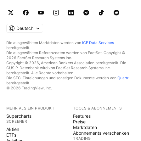
etwas weiterem SL, falls es erstmal seitwärts geht.
Sobald größere Anstiege kommen, werde ich den SL
nachziehen, da auch das Ende der Bewegungen
immer relativ spontan kommt. Happy Trading!
Deutsch
Die ausgewählten Marktdaten werden von
ICE Data Services
bereitgestellt.
Die ausgewählten Referenzdaten werden von FactSet. Copyright ©
2026 FactSet Research Systems Inc.
Copyright © 2026, American Bankers Association bereitgestellt. Die
CUSIP-Datenbank wird von FactSet Research Systems Inc.
bereitgestellt. Alle Rechte vorbehalten.
Die SEC-Einreichungen und sonstigen Dokumente werden von
Quartr
bereitgestellt.
© 2026 TradingView, Inc.
MEHR ALS EIN PRODUKT
TOOLS & ABONNEMENTS
Supercharts
Features
SCREENER
Preise
Marktdaten
Aktien
Abonnements verschenken
ETFs
TRADING
Anleihen