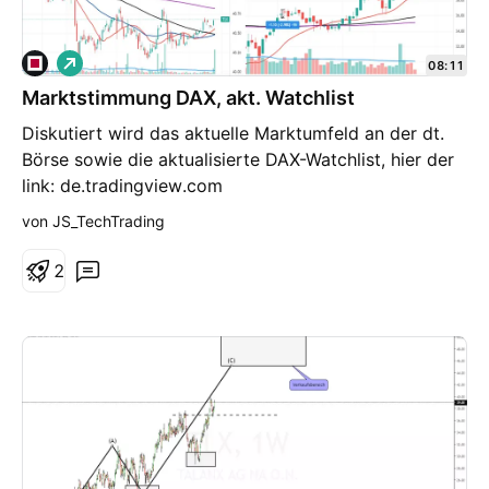
L
08:11
o
Marktstimmung DAX, akt. Watchlist
n
g
Diskutiert wird das aktuelle Marktumfeld an der dt.
Börse sowie die aktualisierte DAX-Watchlist, hier der
link: de.tradingview.com
von JS_TechTrading
2