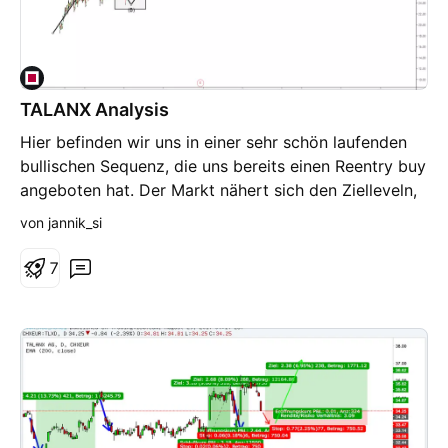
TALANX Analysis
Hier befinden wir uns in einer sehr schön laufenden
bullischen Sequenz, die uns bereits einen Reentry buy
angeboten hat. Der Markt nähert sich den Zielleveln,
welche für uns einen Verkaufsbereich darstellen.
von jannik_si
©System learned from Stefan Kassing Hinweis: Diese
Analyse stellt keine Anlageempfehlung dar!
7