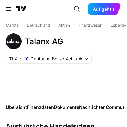
Auf geht's
Märkte
/
Deutschland
/
Aktien
/
Finanzwesen
/
Lebens-
Talanx AG
TLX
Deutsche Borse Xetra
Übersicht
Finanzdaten
Dokumente
Nachrichten
Communi
Ausführliche Handelsideen