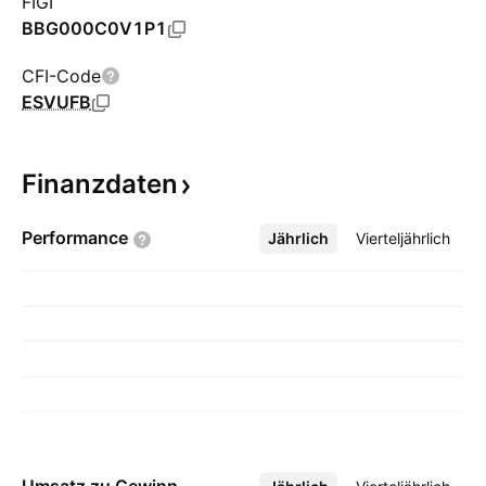
FIGI
BBG000C0V1P1
CFI-Code
ESVUFB
Finanzdaten
Performance
Jährlich
Mehr
Vierteljährlich