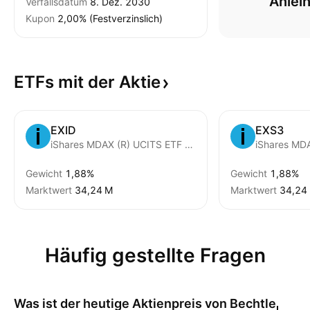
Anlei
Verfallsdatum
8. Dez. 2030
Kupon
2,00% (Festverzinslich)
ETFs mit der
Aktie
EXID
EXS3
iShares MDAX (R) UCITS ETF (DE) Units -EUR-
iShares MD
Gewicht
1,88%
Gewicht
1,88%
Marktwert
‪34,24 M‬
Marktwert
‪34,24 
Häufig gestellte Fragen
Was ist der heutige Aktienpreis von
Bechtle