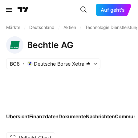
Auf geht's
Märkte
/
Deutschland
/
Aktien
/
Technologie Dienstleistun
Bechtle AG
BC8
Deutsche Borse Xetra
Übersicht
Finanzdaten
Dokumente
Nachrichten
Communi
Vollbild-Chart