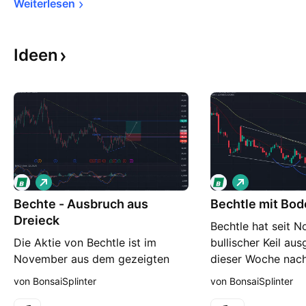
Weiterlesen
Ideen
L
L
o
o
Bechte - Ausbruch aus
n
Bechtle mit Bod
n
g
g
Dreieck
Bechtle hat seit 
Die Aktie von Bechtle ist im
bullischer Keil aus
November aus dem gezeigten
dieser Woche nac
Dreieck ausgebrochen. Auch die
verlassen wurde. 
von BonsaiSplinter
von BonsaiSplinter
Abwärtstrendlinie in gelb ist
zudem noch eine i