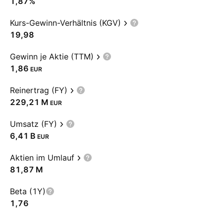
1,87%
Kurs-Gewinn-Verhältnis (KGV)
19,98
Gewinn je Aktie (TTM)
1,86
EUR
Reinertrag (FY)
‪229,21 M‬
EUR
Umsatz (FY)
‪6,41 B‬
EUR
Aktien im Umlauf
‪81,87 M‬
Beta (1Y)
1,76