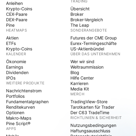
TRADING
Anleihen
Krypto-Coins
Übersicht
CEX-Paare
Broker
DEX-Paare
Broker-Vergleich
Pine
The Leap
HEATMAPS
SONDERANGEBOTE
Aktien
Futures der CME Group
ETFs
Eurex-Termingeschäfte
Krypto-Coins
US-Aktienbündel
KALENDER
ÜBER DAS UNTERNEHMEN
Ökonomie
Wer wir sind
Earnings
Weltraummission
Dividenden
Blog
IPOs
Hilfe Center
WEITERE PRODUKTE
Karrieren
Media Kit
Nachrichtenstrom
MERCH
Portfolios
Fundamentalgraphen
TradingView-Store
Renditekurven
Tarotkarten für Trader
Optionen
Der C63 TradeTime
Makro-Maps
RICHTLINIEN & SICHERHEIT
Pine Script®
Nutzungsbedingungen
APPS
Haftungsausschluss