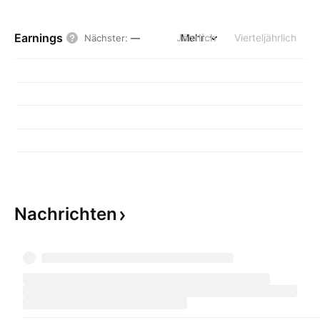
Earnings
Jährlich
Mehr
Vierteljährlich
Nächster
:
—
Nachrichten