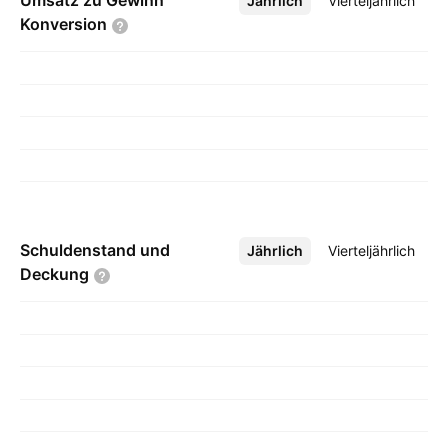
Umsatz zu Gewinn
Jährlich
Mehr
Vierteljährlich
Konversion
Schuldenstand und
Jährlich
Mehr
Vierteljährlich
Deckung