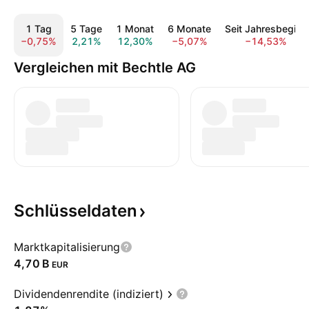
1 Tag
5 Tage
1 Monat
6 Monate
Seit Jahresbeginn
−0,75%
2,21%
12,30%
−5,07%
−14,53%
Vergleichen mit Bechtle AG
Schlüsseldaten
Marktkapitalisierung
‪4,70 B‬
EUR
Dividendenrendite (indiziert)