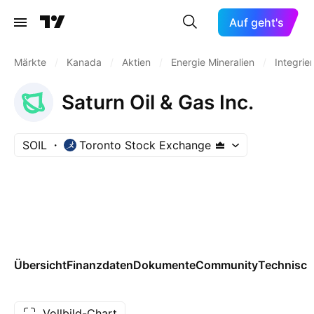
Auf geht's
Märkte
/
Kanada
/
Aktien
/
Energie Mineralien
/
Integrier
Saturn Oil & Gas Inc.
SOIL
Toronto Stock Exchange
Übersicht
Finanzdaten
Dokumente
Community
Technisch
Vollbild-Chart