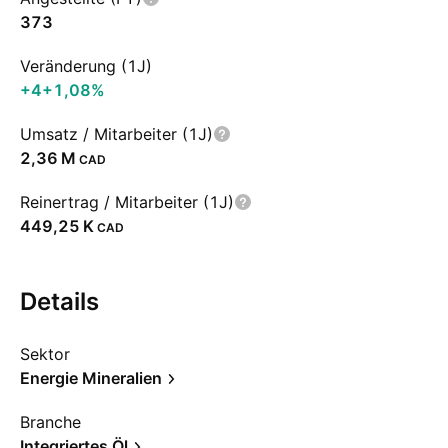
373
Veränderung (1J)
+4
+1,08%
Umsatz / Mitarbeiter (1J)
‪2,36 M‬
CAD
Reinertrag / Mitarbeiter (1J)
‪449,25 K‬
CAD
Details
Sektor
Energie Mineralien
Branche
Integriertes Öl