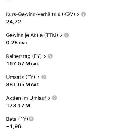
—
Kurs-Gewinn-Verhältnis (KGV)
24,72
Gewinn je Aktie (TTM)
0,25
CAD
Reinertrag (FY)
‪167,57 M‬
CAD
Umsatz (FY)
‪881,65 M‬
CAD
Aktien im Umlauf
‪173,17 M‬
Beta (1Y)
−1,96