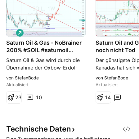
L
S
S
o
Saturn Oil & Gas - NoBrainer
n
Saturn Oil and Ga
g
200% #SOIL #saturnoil
noch nicht Tod
@SaturnMinSMI
Saturn Oil & Gas wird durch die
Der günstigste Öl
Übernahme der Oxbow-Erdöl-
Kanadas hat sich 
Assets zum größten
Ölkrise geschlage
von StefanBode
von StefanBode
Ölproduzenten von
wieder am Eisberg
Aktualisiert
Aktualisiert
Saskatchewan. Die
betrachtet war au
Erdölproduktion ver-10-facht
2
3
10
von 50% der Ölpro
1
4
sich. Einer der reichsten
Monate im voraus
Amerikaner gibt ein Darlehen
genau richtig und 
über 82 Millionen CAD, welches
CashFlow des Unt
auf Basis des CashFlows
Schafft es aber nu
Technische
Daten
innerhalb von 2 Jahren