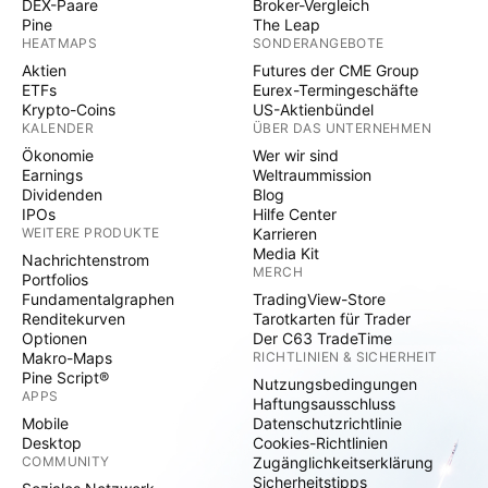
DEX-Paare
Broker-Vergleich
Pine
The Leap
HEATMAPS
SONDERANGEBOTE
Aktien
Futures der CME Group
ETFs
Eurex-Termingeschäfte
Krypto-Coins
US-Aktienbündel
KALENDER
ÜBER DAS UNTERNEHMEN
Ökonomie
Wer wir sind
Earnings
Weltraummission
Dividenden
Blog
IPOs
Hilfe Center
WEITERE PRODUKTE
Karrieren
Media Kit
Nachrichtenstrom
MERCH
Portfolios
Fundamentalgraphen
TradingView-Store
Renditekurven
Tarotkarten für Trader
Optionen
Der C63 TradeTime
Makro-Maps
RICHTLINIEN & SICHERHEIT
Pine Script®
Nutzungsbedingungen
APPS
Haftungsausschluss
Mobile
Datenschutzrichtlinie
Desktop
Cookies-Richtlinien
COMMUNITY
Zugänglichkeitserklärung
Sicherheitstipps