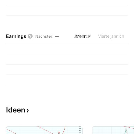
Earnings
Jährlich
Mehr
Vierteljährlich
Nächster
:
—
Ideen