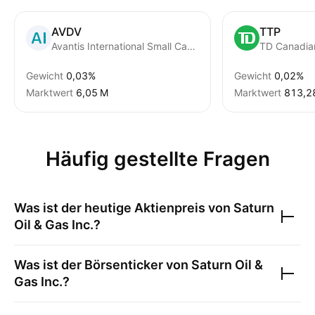
AVDV
TTP
Avantis International Small Cap Value ETF
TD Canadian
Gewicht
0,03%
Gewicht
0,02%
Marktwert
‪6,05 M‬
Marktwert
‪813,28
Häufig gestellte Fragen
Was ist der heutige Aktienpreis von
Saturn
Oil & Gas Inc.
?
Was ist der Börsenticker von
Saturn Oil &
Gas Inc.
?