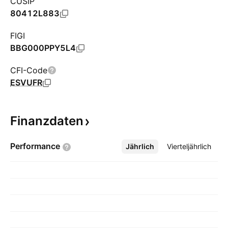
CUSIP
80412L883
FIGI
BBG000PPY5L4
CFI-Code
ESVUFR
Finanzdaten
Performance
Jährlich
Mehr
Vierteljährlich