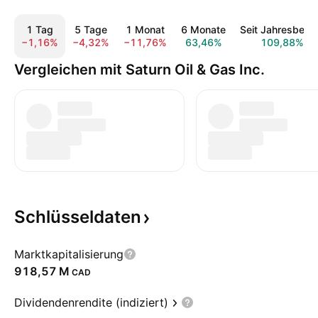
1 Tag
5 Tage
1 Monat
6 Monate
Seit Jahresbegi
−1,16%
−4,32%
−11,76%
63,46%
109,88%
Vergleichen mit Saturn Oil & Gas Inc.
Schlüsseldaten
Marktkapitalisierung
‪918,57 M‬
CAD
Dividendenrendite (indiziert)