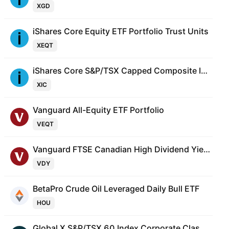
XGD
iShares Core Equity ETF Portfolio Trust Units
XEQT
iShares Core S&P/TSX Capped Composite Index ETF
XIC
Vanguard All-Equity ETF Portfolio
VEQT
Vanguard FTSE Canadian High Dividend Yield Index ETF
VDY
BetaPro Crude Oil Leveraged Daily Bull ETF
HOU
Global X S&P/TSX 60 Index Corporate Class ETF