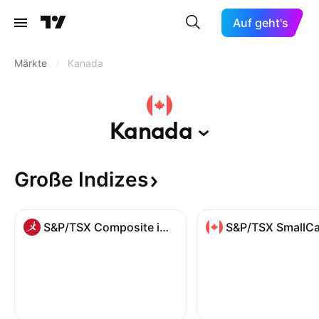
Auf geht's
Märkte
/
Kanada
Kanada
Große
Indizes
S&P/TSX Composite index