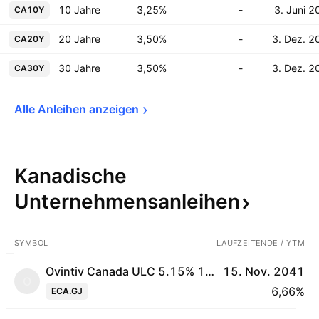
10 Jahre
3,25%
-
3. Juni 2
CA10Y
20 Jahre
3,50%
-
3. Dez. 2
CA20Y
30 Jahre
3,50%
-
3. Dez. 2
CA30Y
Alle Anleihen 
anzeigen
Kanadische
Unternehmensanleihen
SYMBOL
LAUFZEITENDE / YTM
Ovintiv Canada ULC 5.15% 15-NOV-2041
15. Nov. 2041
O
6,66%
ECA.GJ