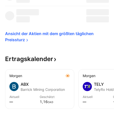
Ansicht der Aktien mit dem größten täglichen 
Preissturz
Ertragskalender
Morgen
Morgen
ABX
TELY
Barrick Mining Corporation
TelyRx Hold
Aktuell
Geschätzt
Aktuell
—
1,16
—
CAD