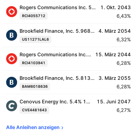
Rogers Communications Inc. 5.45% 01-OCT-2043
1. Okt. 2043
6,43%
RCI4055712
Brookfield Finance, Inc. 5.968% 04-MAR-2054
4. März 2054
6,32%
US11271LAL6
Rogers Communications Inc. 5.0% 15-MAR-2044
15. März 2044
6,28%
RCI4103941
Brookfield Finance, Inc. 5.813% 03-MAR-2055
3. März 2055
6,28%
BAM6018636
Cenovus Energy Inc. 5.4% 15-JUN-2047
15. Juni 2047
6,27%
CVE4481643
Alle Anleihen 
anzeigen