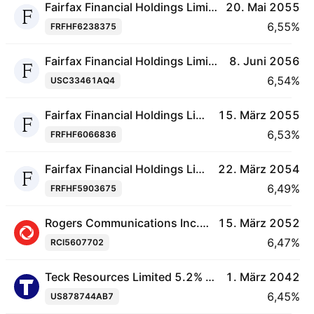
Fairfax Financial Holdings Limited 6.5% 20-MAY-2055
20. Mai 2055
6,55%
FRFHF6238375
Fairfax Financial Holdings Limited 6.2% 08-JUN-2056
8. Juni 2056
6,54%
USC33461AQ4
Fairfax Financial Holdings Limited 6.1% 15-MAR-2055
15. März 2055
6,53%
FRFHF6066836
Fairfax Financial Holdings Limited 6.35% 22-MAR-2054
22. März 2054
6,49%
FRFHF5903675
Rogers Communications Inc. 4.55% 15-MAR-2052
15. März 2052
6,47%
RCI5607702
Teck Resources Limited 5.2% 01-MAR-2042
1. März 2042
6,45%
US878744AB7