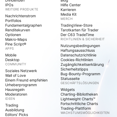
Dividenden
Blog
IPOs
Hilfe Center
WEITERE PRODUKTE
Karrieren
Media Kit
Nachrichtenstrom
MERCH
Portfolios
Fundamentalgraphen
TradingView-Store
Renditekurven
Tarotkarten für Trader
Optionen
Der C63 TradeTime
Makro-Maps
RICHTLINIEN & SICHERHEIT
Pine Script®
Nutzungsbedingungen
APPS
Haftungsausschluss
Mobile
Datenschutzrichtlinie
Desktop
Cookies-Richtlinien
COMMUNITY
Zugänglichkeitserklärung
Sicherheitstipps
Soziales Netzwerk
Bug-Bounty-Programm
Wall of Love
Statusseite
Einem Freund empfehlen
GESCHÄFTSLÖSUNGEN
Urheberprogramm
Hausregeln
Widgets
Moderatoren
Charting-Bibliotheken
IDEEN
Lightweight Charts™
Fortschrittliche Charts
Trading
Trading-Plattform
Ausbildung
WACHSTUMSMÖGLICHKEITEN
Editors' Picks