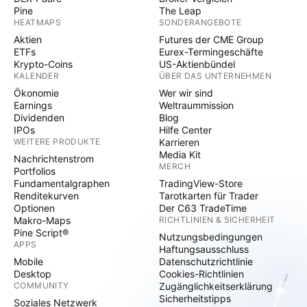
Pine
The Leap
HEATMAPS
SONDERANGEBOTE
Aktien
Futures der CME Group
ETFs
Eurex-Termingeschäfte
Krypto-Coins
US-Aktienbündel
KALENDER
ÜBER DAS UNTERNEHMEN
Ökonomie
Wer wir sind
Earnings
Weltraummission
Dividenden
Blog
IPOs
Hilfe Center
WEITERE PRODUKTE
Karrieren
Media Kit
Nachrichtenstrom
MERCH
Portfolios
Fundamentalgraphen
TradingView-Store
Renditekurven
Tarotkarten für Trader
Optionen
Der C63 TradeTime
Makro-Maps
RICHTLINIEN & SICHERHEIT
Pine Script®
Nutzungsbedingungen
APPS
Haftungsausschluss
Mobile
Datenschutzrichtlinie
Desktop
Cookies-Richtlinien
COMMUNITY
Zugänglichkeitserklärung
Sicherheitstipps
Soziales Netzwerk