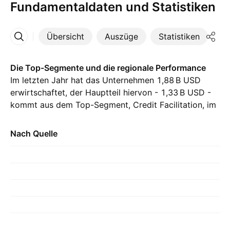
Fundamentaldaten und Statistiken
Übersicht
Auszüge
Statistiken
Di
Mehr
Die Top-Segmente und die regionale Performance
Im letzten Jahr hat das Unternehmen ‪1,88 B‬ USD
erwirtschaftet, der Hauptteil hiervon - ‪1,33 B‬ USD -
kommt aus dem Top-Segment, Credit Facilitation, im
Vergleich zu ‪1,53 B‬ USD aus dem Vorjahr. Der größte
Beitrag kommt aus China, mit ‪1,83 B‬ USD im letzten
Nach Quelle
Jahr, mit ‪1,97 B‬ USD im Vorjahr.