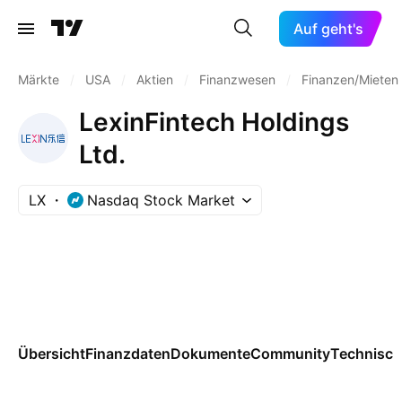
Auf geht's
Märkte
/
USA
/
Aktien
/
Finanzwesen
/
Finanzen/Mieten
LexinFintech Holdings
Ltd.
LX
Nasdaq Stock Market
Übersicht
Finanzdaten
Dokumente
Community
Technisch