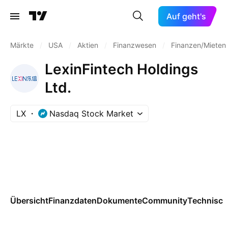
Auf geht's
Märkte
/
USA
/
Aktien
/
Finanzwesen
/
Finanzen/Mieten
LexinFintech Holdings
Ltd.
LX
Nasdaq Stock Market
Übersicht
Finanzdaten
Dokumente
Community
Technisch