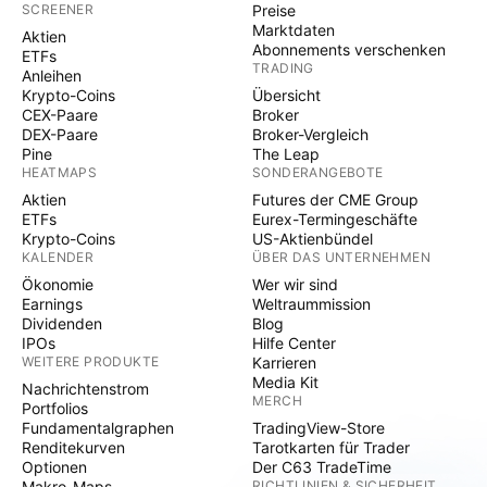
SCREENER
Preise
Marktdaten
Aktien
Abonnements verschenken
ETFs
TRADING
Anleihen
Krypto-Coins
Übersicht
CEX-Paare
Broker
DEX-Paare
Broker-Vergleich
Pine
The Leap
HEATMAPS
SONDERANGEBOTE
Aktien
Futures der CME Group
ETFs
Eurex-Termingeschäfte
Krypto-Coins
US-Aktienbündel
KALENDER
ÜBER DAS UNTERNEHMEN
Ökonomie
Wer wir sind
Earnings
Weltraummission
Dividenden
Blog
IPOs
Hilfe Center
WEITERE PRODUKTE
Karrieren
Media Kit
Nachrichtenstrom
MERCH
Portfolios
Fundamentalgraphen
TradingView-Store
Renditekurven
Tarotkarten für Trader
Optionen
Der C63 TradeTime
Makro-Maps
RICHTLINIEN & SICHERHEIT