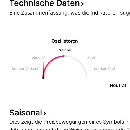
Technische
Daten
Eine Zusammenfassung, was die Indikatoren
sug
Oszillatoren
Neutral
Verkauf
Kauf
Starker Verkauf
Starker Kauf
Neutral
Saisonal
Dies zeigt die Preisbewegungen eines Symbols i
Jahren an, um auf diese Weise wiederkehrende 