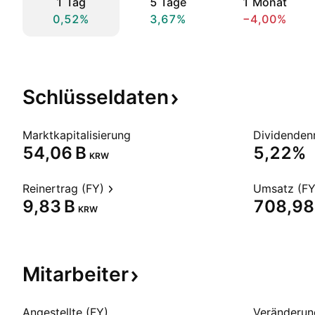
1 Tag
5 Tage
1 Monat
0,52%
3,67%
−4,00%
Schlüsseldaten
Marktkapitalisierung
Dividendenr
‪54,06 B‬
5,22%
KRW
Reinertrag (FY)
Umsatz (FY
‪9,83 B‬
‪708,98 
KRW
Mitarbeiter
Angestellte (FY)
Veränderun