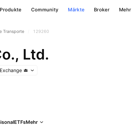
Produkte
Community
Märkte
Broker
Mehr
e Transporte
/
129260
o., Ltd.
 Exchange
isonal
ETFs
Mehr