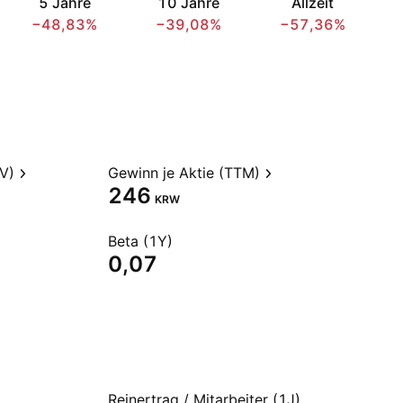
5 Jahre
10 Jahre
Allzeit
−48,83%
−39,08%
−57,36%
V)
Gewinn je Aktie (TTM)
246
KRW
Beta (1Y)
0,07
Reinertrag / Mitarbeiter (1J)