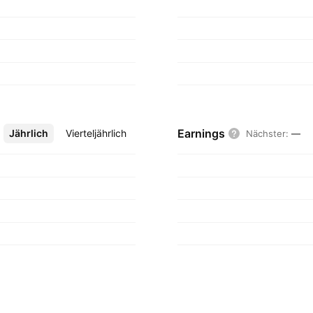
Earnings
Jährlich
Mehr
Vierteljährlich
Nächster
:
—