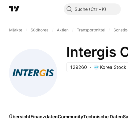
Suche
Märkte
/
Südkorea
/
Aktien
/
Transportmittel
/
Sonstig
Intergis C
129260
Korea Stock
Übersicht
Finanzdaten
Community
Technische Daten
Sa