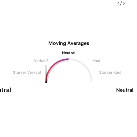
Moving Averages
Neutral
Verkauf
Kauf
Starker Verkauf
Starker Kauf
tral
Neutral