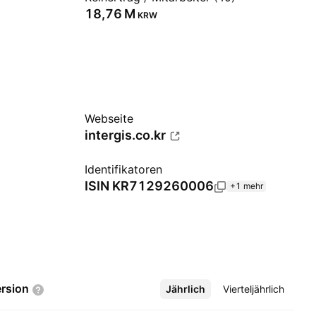
‪18,76 M‬
KRW
Webseite
intergis.co.kr
Identifikatoren
ISIN
KR7129260006
+1 mehr
rsion
Jährlich
Mehr
Vierteljährlich