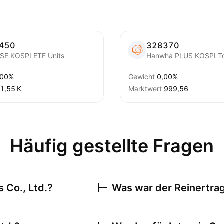
450
328370
ISE KOSPI ETF Units
,00%
Gewicht
0,00%
‪1,55 K‬
Marktwert
999,56
Häufig gestellte Fragen
s Co., Ltd.
?
Was war der Reinertra