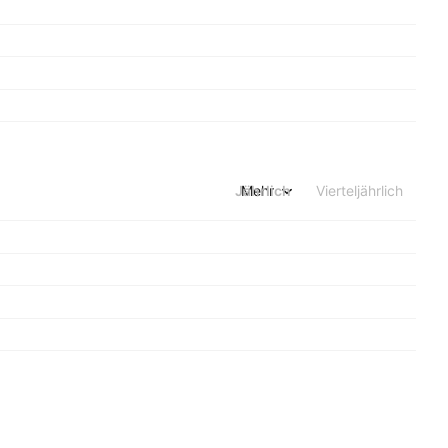
Jährlich
Mehr
Vierteljährlich