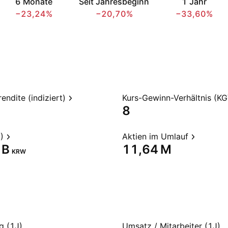
6 Monate
Seit Jahresbeginn
1 Jahr
−23,24%
−20,70%
−33,60%
endite (indiziert)
Kurs-Gewinn-Verhältnis (KG
8
)
Aktien im Umlauf
B‬
‪11,64 M‬
KRW
g (1J)
Umsatz / Mitarbeiter (1J)