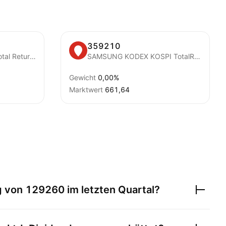
359210
Hanwha PLUS KOSPI Total Return ETF Units
SAMSUNG KODEX KOSPI TotalReturn ETF
Gewicht
0,00%
Marktwert
661,64
g von
129260
im letzten Quartal?