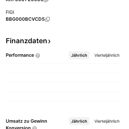
FIGI
BBG000BCVCD5
Finanzdaten
Performance
Jährlich
Mehr
Vierteljährlich
Umsatz zu Gewinn
Jährlich
Mehr
Vierteljährlich
Konversion