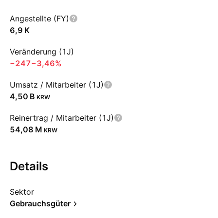
Angestellte (FY)
‪6,9 K‬
Veränderung (1J)
−247
−3,46%
Umsatz / Mitarbeiter (1J)
‪4,50 B‬
KRW
Reinertrag / Mitarbeiter (1J)
‪54,08 M‬
KRW
Details
Sektor
Gebrauchsgüter