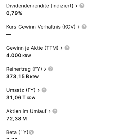
Dividendenrendite (indiziert)
0,79%
Kurs-Gewinn-Verhältnis (KGV)
—
Gewinn je Aktie (TTM)
4.000
KRW
Reinertrag (FY)
‪373,15 B‬
KRW
Umsatz (FY)
‪31,06 T‬
KRW
Aktien im Umlauf
‪72,38 M‬
Beta (1Y)