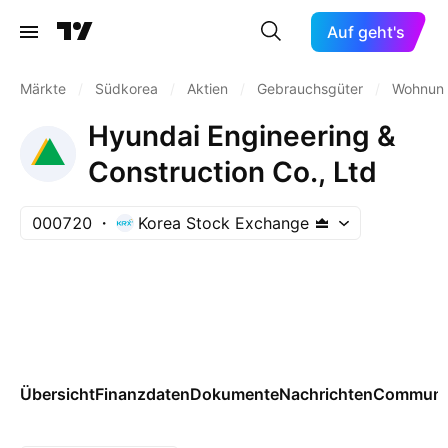
Auf geht's
Märkte
/
Südkorea
/
Aktien
/
Gebrauchsgüter
/
Wohnun
Hyundai Engineering &
Construction Co., Ltd
000720
Korea Stock Exchange
Übersicht
Finanzdaten
Dokumente
Nachrichten
Communi