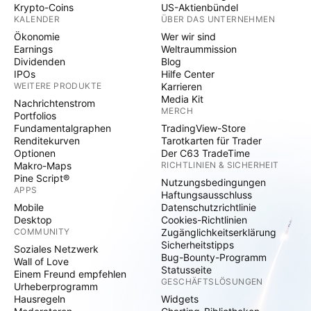
Krypto-Coins
US-Aktienbündel
KALENDER
ÜBER DAS UNTERNEHMEN
Ökonomie
Wer wir sind
Earnings
Weltraummission
Dividenden
Blog
IPOs
Hilfe Center
WEITERE PRODUKTE
Karrieren
Media Kit
Nachrichtenstrom
MERCH
Portfolios
Fundamentalgraphen
TradingView-Store
Renditekurven
Tarotkarten für Trader
Optionen
Der C63 TradeTime
Makro-Maps
RICHTLINIEN & SICHERHEIT
Pine Script®
Nutzungsbedingungen
APPS
Haftungsausschluss
Mobile
Datenschutzrichtlinie
Desktop
Cookies-Richtlinien
COMMUNITY
Zugänglichkeitserklärung
Sicherheitstipps
Soziales Netzwerk
Bug-Bounty-Programm
Wall of Love
Statusseite
Einem Freund empfehlen
GESCHÄFTSLÖSUNGEN
Urheberprogramm
Hausregeln
Widgets