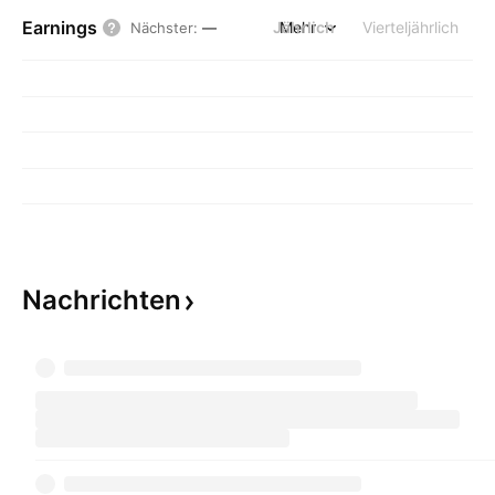
Earnings
Jährlich
Mehr
Vierteljährlich
Nächster
:
—
Nachrichten