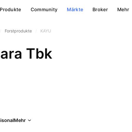
Produkte
Community
Märkte
Broker
Mehr
/
Forstprodukte
/
KAYU
ara Tbk
isonal
Mehr