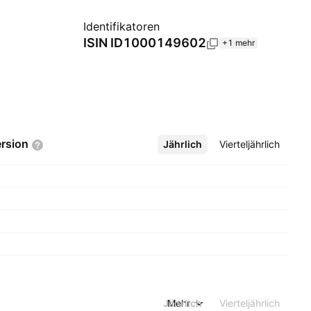
Identifikatoren
ISIN
ID1000149602
+1 mehr
rsion
Jährlich
Mehr
Vierteljährlich
Jährlich
Mehr
Vierteljährlich