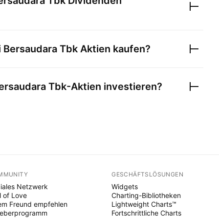
ersaudara Tbk
Dividenden
 Bersaudara Tbk
Aktien kaufen?
ersaudara Tbk
-Aktien investieren?
MMUNITY
GESCHÄFTSLÖSUNGEN
iales Netzwerk
Widgets
l of Love
Charting-Bibliotheken
em Freund empfehlen
Lightweight Charts™
heberprogramm
Fortschrittliche Charts