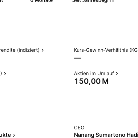
at
6 Monate
Seit Jahresbeginn
endite (indiziert)
Kurs-Gewinn-Verhältnis (KG
—
)
Aktien im Umlauf
‪150,00 M‬
CEO
ukte
Nanang Sumartono Hadi