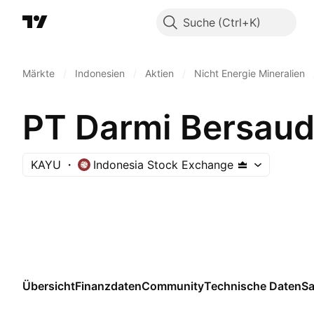
Suche
Märkte
/
Indonesien
/
Aktien
/
Nicht Energie Mineralien
PT Darmi Bersaud
KAYU
Indonesia Stock Exchange
Übersicht
Finanzdaten
Community
Technische Daten
Sa