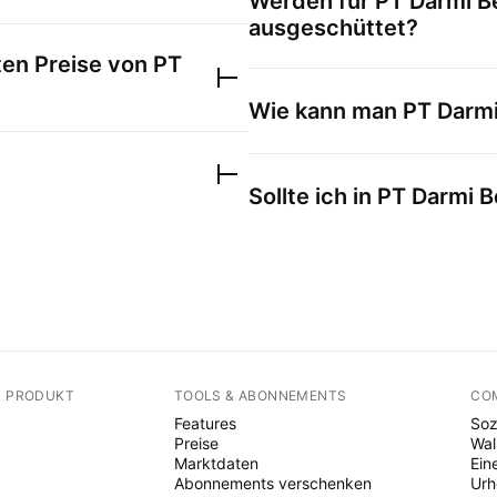
Werden für
PT Darmi B
ausgeschüttet?
ten Preise von
PT
Wie kann man
PT Darmi
Sollte ich in
PT Darmi B
N PRODUKT
TOOLS & ABONNEMENTS
CO
Features
Soz
Preise
Wal
Marktdaten
Ein
Abonnements verschenken
Ur