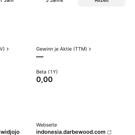
1 Jahr
5 Jahre
Allzeit
V)
Gewinn je Aktie (TTM)
—
Beta (1Y)
0,00
Webseite
widjojo
indonesia.darbewood.com