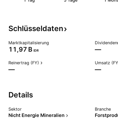
1 Tag
5 Tage
1 Mon
Schlüsseldaten
Marktkapitalisierung
Dividendenr
‪11,97 B‬
—
IDR
Reinertrag (FY)
Umsatz (FY
—
—
Details
Sektor
Branche
Nicht Energie Mineralien
Forstprod