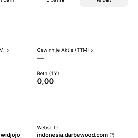
1 Jahr
5 Jahre
Allzeit
V)
Gewinn je Aktie (TTM)
—
Beta (1Y)
0,00
Webseite
widjojo
indonesia.darbewood.com