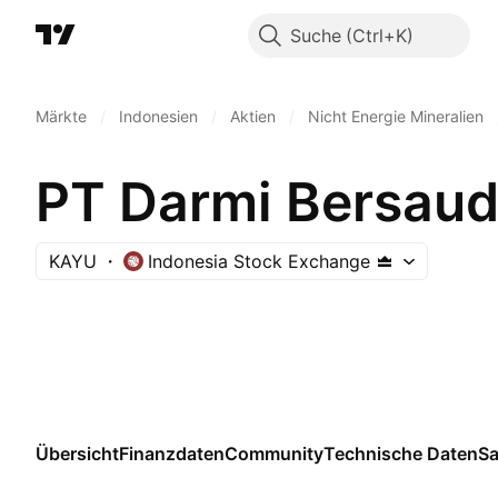
Suche
Märkte
/
Indonesien
/
Aktien
/
Nicht Energie Mineralien
PT Darmi Bersaud
KAYU
Indonesia Stock Exchange
Übersicht
Finanzdaten
Community
Technische Daten
Sa