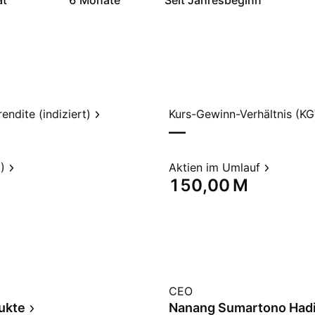
at
6 Monate
Seit Jahresbeginn
endite (indiziert)
Kurs-Gewinn-Verhältnis (KG
—
)
Aktien im Umlauf
‪150,00 M‬
CEO
ukte
Nanang Sumartono Hadi