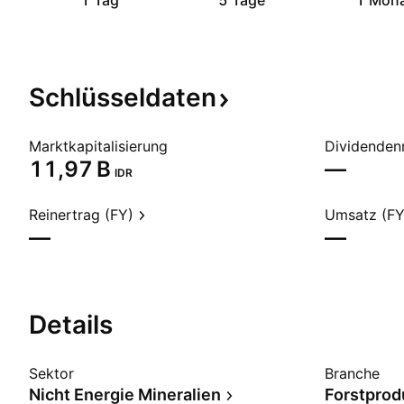
1 Tag
5 Tage
1 Mon
Schlüsseldaten
Marktkapitalisierung
Dividendenr
‪11,97 B‬
—
IDR
Reinertrag (FY)
Umsatz (FY
—
—
Details
Sektor
Branche
Nicht Energie Mineralien
Forstprod