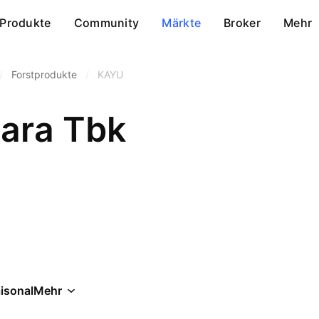
Produkte
Community
Märkte
Broker
Mehr
/
Forstprodukte
/
KAYU
ara Tbk
isonal
Mehr