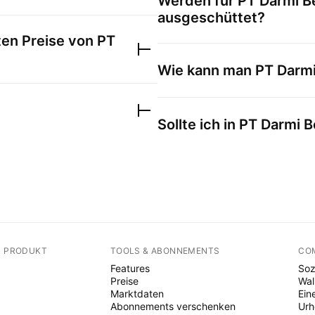
Werden für
PT Darmi B
ausgeschüttet?
ten Preise von
PT
Wie kann man
PT Darmi
Sollte ich in
PT Darmi B
N PRODUKT
TOOLS & ABONNEMENTS
CO
Features
Soz
Preise
Wal
Marktdaten
Ein
Abonnements verschenken
Ur