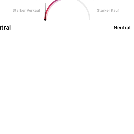
Starker Verkauf
Starker Kauf
tral
Neutral