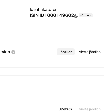
Identifikatoren
ISIN
ID1000149602
+1 mehr
rsion
Jährlich
Mehr
Vierteljährlich
Jährlich
Mehr
Vierteljährlich