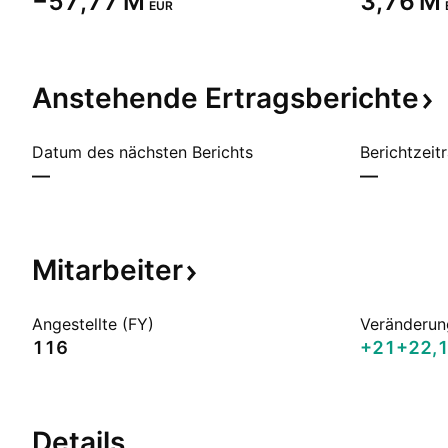
‪−57,77 M‬
‪3,76 M‬
EUR
Anstehende
Ertragsberichte
Datum des nächsten Berichts
Berichtzeit
—
—
Mitarbeiter
Angestellte (FY)
Veränderun
116
+21
+22,
Details