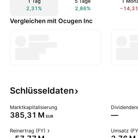
1 Tag
5 Tage
1 Mon
2,31%
2,86%
−14,3
Vergleichen mit Ocugen Inc
Schlüsseldaten
Marktkapitalisierung
Dividendenr
‪385,31 M‬
—
EUR
Reinertrag (FY)
Umsatz (FY