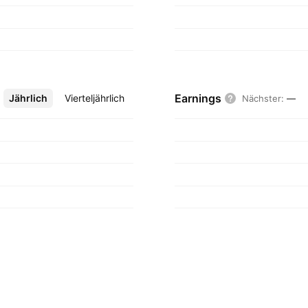
Earnings
Jährlich
Mehr
Vierteljährlich
Nächster
:
—