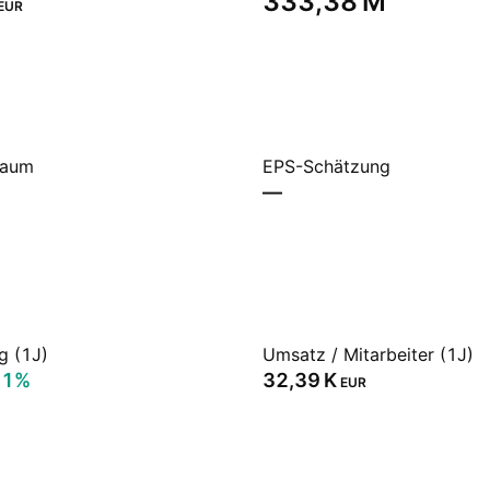
‪333,38 M‬
EUR
raum
EPS-Schätzung
—
g (1J)
Umsatz / Mitarbeiter (1J)
11%
‪32,39 K‬
EUR