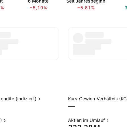
at
6 Monate
Seit Jahresbeginn
1%
−5,19%
−5,81%
endite (indiziert)
Kurs-Gewinn-Verhältnis (KG
—
)
Aktien im Umlauf