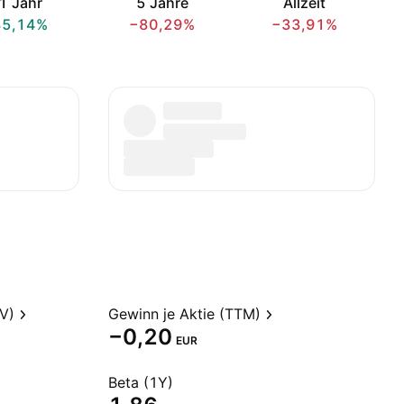
1 Jahr
5 Jahre
Allzeit
35,14%
−80,29%
−33,91%
V)
Gewinn je Aktie (TTM)
−0,20
EUR
Beta (1Y)