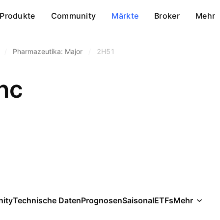
Produkte
Community
Märkte
Broker
Mehr
/
Pharmazeutika: Major
/
2H51
nc
ity
Technische Daten
Prognosen
Saisonal
ETFs
Mehr