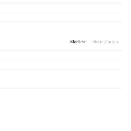
Jährlich
Mehr
Vierteljährlich