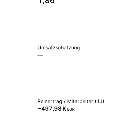
1,86
Umsatzschätzung
—
Reinertrag / Mitarbeiter (1J)
‪−497,98 K‬
EUR