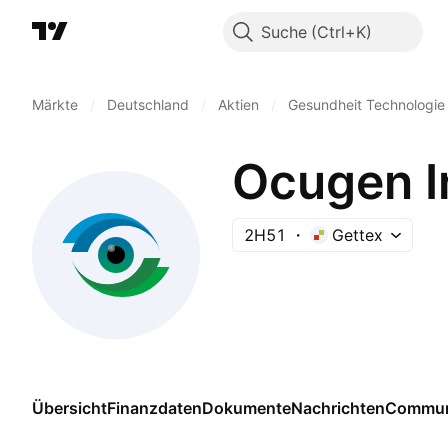
Suche
Märkte
/
Deutschland
/
Aktien
/
Gesundheit Technologie
Ocugen I
2H51
Gettex
Übersicht
Finanzdaten
Dokumente
Nachrichten
Commun