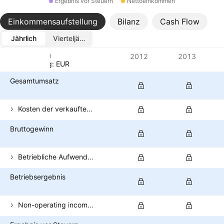
Ergebnis vor Steuern
Nettoeinkommen
Einkommensaufstellung
Bilanz
Cash Flow
Jährlich
Vierteljährlich
Metriken
2012
2013
Währung: EUR
Gesamtumsatz
Kosten der verkauften Güter
Bruttogewinn
Betriebliche Aufwendungen (exkl. COGS)
Betriebsergebnis
Non-operating income (total)