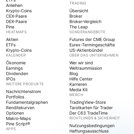
TRADING
Anleihen
Krypto-Coins
Übersicht
CEX-Paare
Broker
DEX-Paare
Broker-Vergleich
Pine
The Leap
HEATMAPS
SONDERANGEBOTE
Aktien
Futures der CME Group
ETFs
Eurex-Termingeschäfte
Krypto-Coins
US-Aktienbündel
KALENDER
ÜBER DAS UNTERNEHMEN
Ökonomie
Wer wir sind
Earnings
Weltraummission
Dividenden
Blog
IPOs
Hilfe Center
WEITERE PRODUKTE
Karrieren
Media Kit
Nachrichtenstrom
MERCH
Portfolios
Fundamentalgraphen
TradingView-Store
Renditekurven
Tarotkarten für Trader
Optionen
Der C63 TradeTime
Makro-Maps
RICHTLINIEN & SICHERHEIT
Pine Script®
Nutzungsbedingungen
APPS
Haftungsausschluss