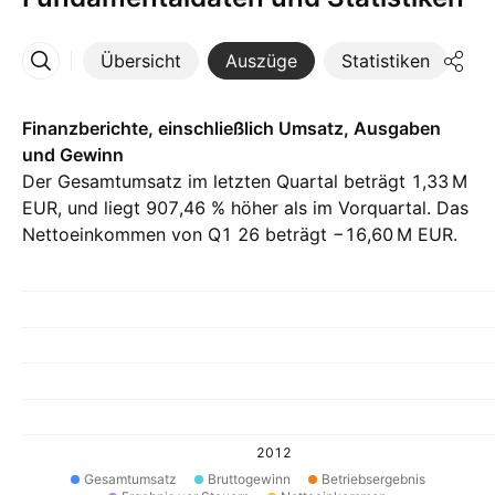
Übersicht
Auszüge
Statistiken
Di
Mehr
Finanzberichte, einschließlich Umsatz, Ausgaben
und Gewinn
Der Gesamtumsatz im letzten Quartal beträgt ‪1,33 M‬
EUR, und liegt 907,46 % höher als im Vorquartal. Das
Nettoeinkommen von Q1 26 beträgt ‪−16,60 M‬ EUR.
2012
Gesamtumsatz
Bruttogewinn
Betriebsergebnis