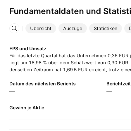
Fundamentaldaten und Statist
Übersicht
Auszüge
Statistiken
Mehr
EPS und Umsatz
Für das letzte Quartal hat das Unternehmen 0,36 EUR j
liegt um 18,98 % über dem Schätzwert von 0,30 EUR.
denselben Zeitraum hat ‪1,69 B‬ EUR erreicht, trotz eine
EUR. Für das nächste Quartal erwarten die Analysten e
von 0,36 EUR und einen Umsatz von ‪1,88 B‬ EUR.
Datum des nächsten Berichts
Berichtzei
—
—
Gewinn je Aktie