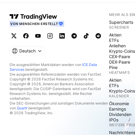
MEHR ALS EI
Supercharts
VON MENSCHEN ERSTELLT
SCREENER
Aktien
ETFs
Anleihen
Deutsch
Krypto-Coins
CEX-Paare
DEX-Paare
Die ausgewählten Marktdaten werden von
ICE Data
Pine
Services
bereitgestellt.
HEATMAPS
Die ausgewählten Referenzdaten werden von FactSet.
Copyright © 2026 FactSet Research Systems Inc.
Aktien
Copyright © 2026, American Bankers Association
ETFs
bereitgestellt. Die CUSIP-Datenbank wird von FactSet
Krypto-Coins
Research Systems Inc. bereitgestellt. Alle Rechte
KALENDER
vorbehalten.
Die SEC-Einreichungen und sonstigen Dokumente werden
Ökonomie
von
Quartr
bereitgestellt.
Earnings
© 2026 TradingView, Inc.
Dividenden
IPOs
WEITERE PR
Nachrichten