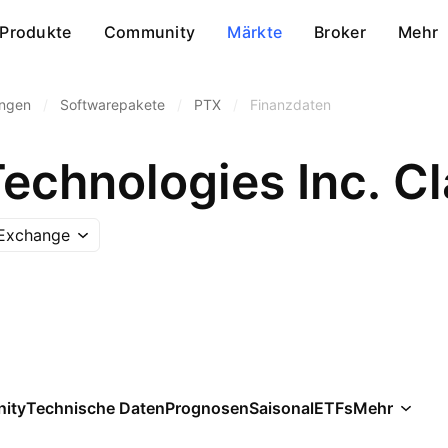
Produkte
Community
Märkte
Broker
Mehr
ungen
/
Softwarepakete
/
PTX
/
Finanzdaten
Technologies Inc. C
 Exchange
ity
Technische Daten
Prognosen
Saisonal
ETFs
Mehr