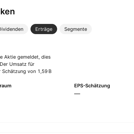
iken
Dividenden
Erträge
Segmente
e Aktie gemeldet, dies
 Der Umsatz für
r Schätzung von ‪1,59 B‬
inen Gewinn je Aktie
traum
EPS-Schätzung
—