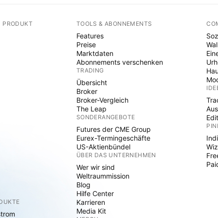
N PRODUKT
TOOLS & ABONNEMENTS
CO
Features
Soz
Preise
Wal
Marktdaten
Ein
Abonnements verschenken
Ur
TRADING
Hau
Mod
Übersicht
IDE
Broker
Broker-Vergleich
Tra
The Leap
Aus
SONDERANGEBOTE
Edi
PIN
Futures der CME Group
Eurex-Termingeschäfte
Ind
US-Aktienbündel
Wiz
ÜBER DAS UNTERNEHMEN
Fre
Pai
Wer wir sind
Weltraummission
Blog
Hilfe Center
ODUKTE
Karrieren
Media Kit
strom