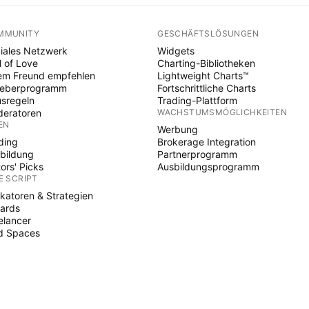
MMUNITY
GESCHÄFTSLÖSUNGEN
iales Netzwerk
Widgets
l of Love
Charting-Bibliotheken
em Freund empfehlen
Lightweight Charts™
heberprogramm
Fortschrittliche Charts
sregeln
Trading-Plattform
eratoren
WACHSTUMSMÖGLICHKEITEN
EN
Werbung
ding
Brokerage Integration
bildung
Partnerprogramm
tors' Picks
Ausbildungsprogramm
E SCRIPT
ikatoren & Strategien
ards
elancer
d Spaces