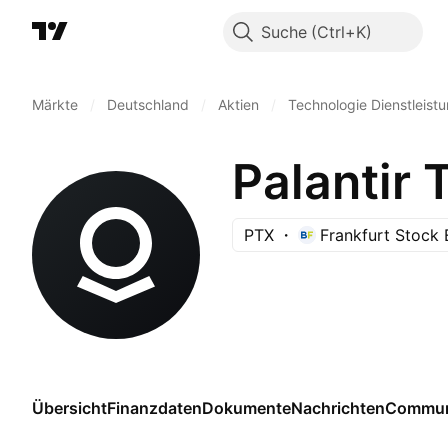
Suche
Märkte
/
Deutschland
/
Aktien
/
Technologie Dienstleist
Palantir 
PTX
Frankfurt Stock
Übersicht
Finanzdaten
Dokumente
Nachrichten
Commun