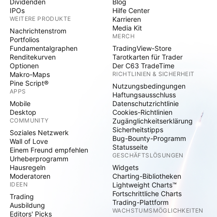
Dividenden
Blog
IPOs
Hilfe Center
WEITERE PRODUKTE
Karrieren
Media Kit
Nachrichtenstrom
MERCH
Portfolios
Fundamentalgraphen
TradingView-Store
Renditekurven
Tarotkarten für Trader
Optionen
Der C63 TradeTime
Makro-Maps
RICHTLINIEN & SICHERHEIT
Pine Script®
Nutzungsbedingungen
APPS
Haftungsausschluss
Mobile
Datenschutzrichtlinie
Desktop
Cookies-Richtlinien
COMMUNITY
Zugänglichkeitserklärung
Sicherheitstipps
Soziales Netzwerk
Bug-Bounty-Programm
Wall of Love
Statusseite
Einem Freund empfehlen
GESCHÄFTSLÖSUNGEN
Urheberprogramm
Hausregeln
Widgets
Moderatoren
Charting-Bibliotheken
IDEEN
Lightweight Charts™
Fortschrittliche Charts
Trading
Trading-Plattform
Ausbildung
WACHSTUMSMÖGLICHKEITEN
Editors' Picks