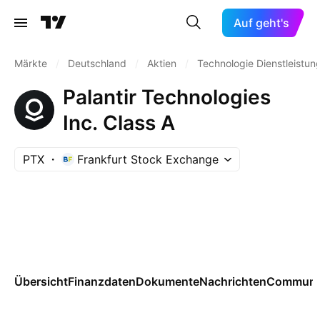
Auf geht's
Märkte
/
Deutschland
/
Aktien
/
Technologie Dienstleistun
Palantir Technologies
Inc. Class A
PTX
Frankfurt Stock Exchange
Übersicht
Finanzdaten
Dokumente
Nachrichten
Communi