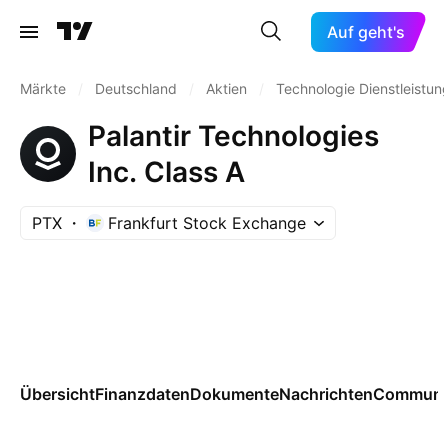
Auf geht's
Märkte
/
Deutschland
/
Aktien
/
Technologie Dienstleistun
Palantir Technologies
Inc. Class A
PTX
Frankfurt Stock Exchange
Übersicht
Finanzdaten
Dokumente
Nachrichten
Communi