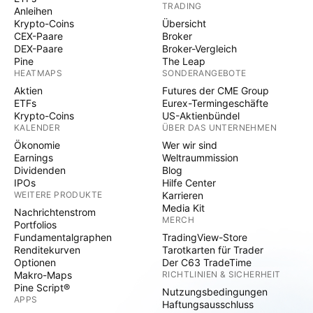
TRADING
Anleihen
Krypto-Coins
Übersicht
CEX-Paare
Broker
DEX-Paare
Broker-Vergleich
Pine
The Leap
HEATMAPS
SONDERANGEBOTE
Aktien
Futures der CME Group
ETFs
Eurex-Termingeschäfte
Krypto-Coins
US-Aktienbündel
KALENDER
ÜBER DAS UNTERNEHMEN
Ökonomie
Wer wir sind
Earnings
Weltraummission
Dividenden
Blog
IPOs
Hilfe Center
WEITERE PRODUKTE
Karrieren
Media Kit
Nachrichtenstrom
MERCH
Portfolios
Fundamentalgraphen
TradingView-Store
Renditekurven
Tarotkarten für Trader
Optionen
Der C63 TradeTime
Makro-Maps
RICHTLINIEN & SICHERHEIT
Pine Script®
Nutzungsbedingungen
APPS
Haftungsausschluss