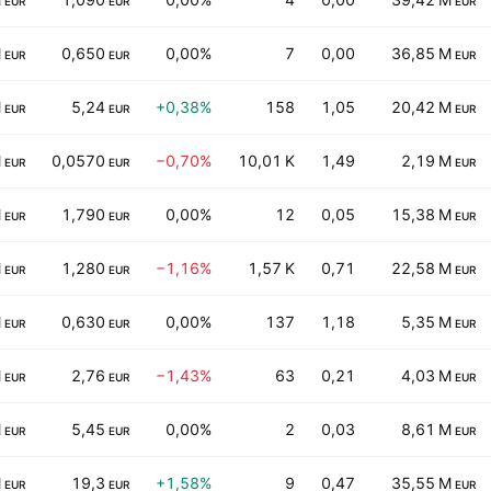
EUR
EUR
EUR
M
0,650
0,00%
7
0,00
36,85 M
EUR
EUR
EUR
M
5,24
+0,38%
158
1,05
20,42 M
EUR
EUR
EUR
M
0,0570
−0,70%
10,01 K
1,49
2,19 M
EUR
EUR
EUR
M
1,790
0,00%
12
0,05
15,38 M
EUR
EUR
EUR
M
1,280
−1,16%
1,57 K
0,71
22,58 M
EUR
EUR
EUR
M
0,630
0,00%
137
1,18
5,35 M
EUR
EUR
EUR
M
2,76
−1,43%
63
0,21
4,03 M
EUR
EUR
EUR
M
5,45
0,00%
2
0,03
8,61 M
EUR
EUR
EUR
M
19,3
+1,58%
9
0,47
35,55 M
EUR
EUR
EUR