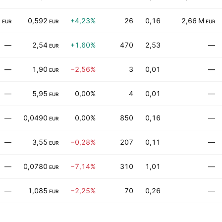
0
0,592
+4,23%
26
0,16
2,66 M
EUR
EUR
EUR
—
2,54
+1,60%
470
2,53
—
EUR
—
1,90
−2,56%
3
0,01
—
EUR
—
5,95
0,00%
4
0,01
—
EUR
—
0,0490
0,00%
850
0,16
—
EUR
—
3,55
−0,28%
207
0,11
—
EUR
—
0,0780
−7,14%
310
1,01
—
EUR
—
1,085
−2,25%
70
0,26
—
EUR