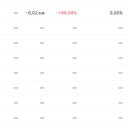
—
−0,02
−166,08%
0,00%
Geb
EUR
—
—
—
—
Ver
—
—
—
—
Her
—
—
—
—
Tec
—
—
—
—
Tec
—
—
—
—
Fi
—
—
—
—
Tec
—
—
—
—
Ele