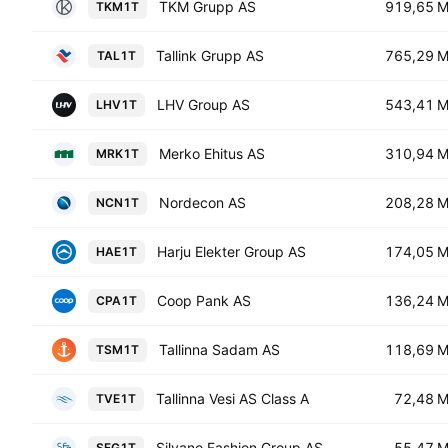
TKM Grupp AS
919,65 
TKM1T
Tallink Grupp AS
765,29 
TAL1T
LHV Group AS
543,41 
LHV1T
Merko Ehitus AS
310,94 
MRK1T
Nordecon AS
208,28 
NCN1T
Harju Elekter Group AS
174,05 
HAE1T
Coop Pank AS
136,24 
CPA1T
Tallinna Sadam AS
118,69 
TSM1T
Tallinna Vesi AS Class A
72,48 
TVE1T
Silvano Fashion Group AS
55,47 
SFG1T