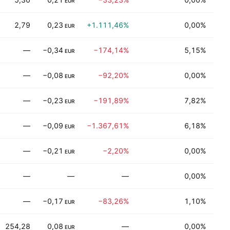
EUR
2,79
0,23
+1.111,46%
0,00%
Fi
EUR
—
−0,34
−174,14%
5,15%
Fi
EUR
—
−0,08
−92,20%
0,00%
Ver
EUR
—
−0,23
−191,89%
7,82%
Tec
EUR
—
−0,09
−1.367,61%
6,18%
Fi
EUR
—
−0,21
−2,20%
0,00%
Geb
EUR
—
—
—
0,00%
Her
—
−0,17
−83,26%
1,10%
Ver
EUR
254,28
0,08
—
0,00%
Ges
EUR