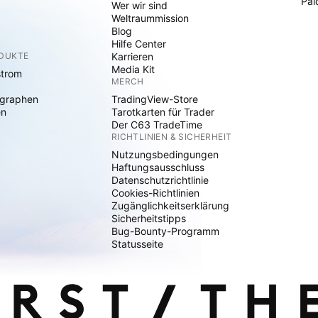
Pai
Wer wir sind
Weltraummission
Blog
Hilfe Center
ODUKTE
Karrieren
Media Kit
strom
MERCH
graphen
TradingView-Store
en
Tarotkarten für Trader
Der C63 TradeTime
RICHTLINIEN & SICHERHEIT
Nutzungsbedingungen
Haftungsausschluss
Datenschutzrichtlinie
Cookies-Richtlinien
Zugänglichkeitserklärung
Sicherheitstipps
Bug-Bounty-Programm
Statusseite