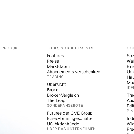
N PRODUKT
TOOLS & ABONNEMENTS
CO
Features
Soz
Preise
Wal
Marktdaten
Ein
Abonnements verschenken
Ur
TRADING
Hau
Mod
Übersicht
IDE
Broker
Broker-Vergleich
Tra
The Leap
Aus
SONDERANGEBOTE
Edi
PIN
Futures der CME Group
Eurex-Termingeschäfte
Ind
US-Aktienbündel
Wiz
ÜBER DAS UNTERNEHMEN
Fre