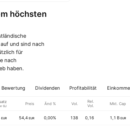
stländische
auf und sind nach
tzlich für
he nach
ieb haben.
Bewertung
Dividenden
Profitabilität
Einkommen
Rel.
atz
Preis
Änd %
Vol.
Mkt. Cap
Vol.
hr GJ
B
54,4
0,00%
138
0,16
1,1 B
EUR
EUR
EUR