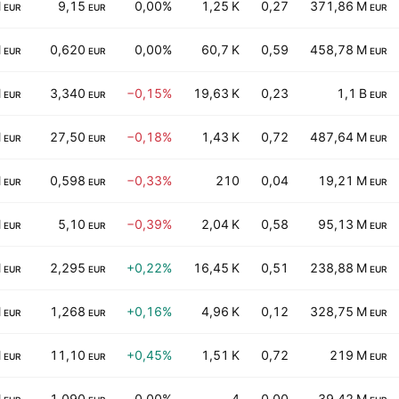
M
9,15
0,00%
1,25 K
0,27
371,86 M
EUR
EUR
EUR
M
0,620
0,00%
60,7 K
0,59
458,78 M
EUR
EUR
EUR
M
3,340
−0,15%
19,63 K
0,23
1,1 B
EUR
EUR
EUR
M
27,50
−0,18%
1,43 K
0,72
487,64 M
EUR
EUR
EUR
M
0,598
−0,33%
210
0,04
19,21 M
EUR
EUR
EUR
M
5,10
−0,39%
2,04 K
0,58
95,13 M
EUR
EUR
EUR
M
2,295
+0,22%
16,45 K
0,51
238,88 M
EUR
EUR
EUR
M
1,268
+0,16%
4,96 K
0,12
328,75 M
EUR
EUR
EUR
M
11,10
+0,45%
1,51 K
0,72
219 M
EUR
EUR
EUR
M
1,090
0,00%
4
0,00
39,42 M