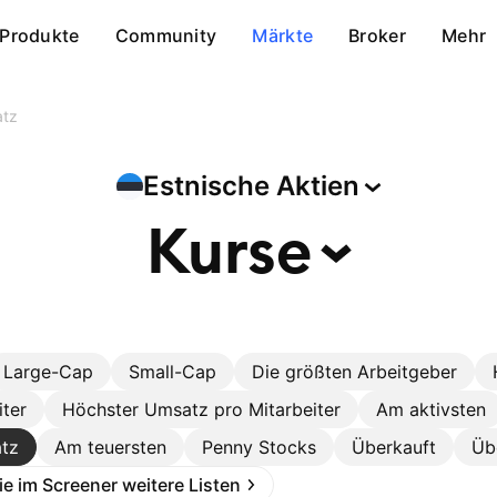
Produkte
Community
Märkte
Broker
Mehr
atz
Estnische
Aktien
Kurse
Large-Cap
Small-Cap
Die größten Arbeitgeber
iter
Höchster Umsatz pro Mitarbeiter
Am aktivsten
tz
Am teuersten
Penny Stocks
Überkauft
Üb
Sie im Screener weitere Listen