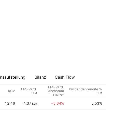
saufstellung
Bilanz
Cash Flow
EPS‑Verd.
EPS‑Verd.
Dividendenrendite %
KGV
Sek
Wachstum
TTM
TTM
TTM YoY
12,46
4,37
−5,64%
5,53%
Fi
EUR