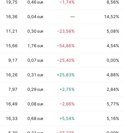
19,75
0,46
−1,74%
6,56%
Ein
EUR
16,36
0,04
—
14,52%
Tra
EUR
11,21
0,30
−23,56%
5,08%
Fi
EUR
15,66
1,76
−54,86%
4,54%
Ind
EUR
9,17
0,07
−25,40%
0,00%
Ind
EUR
16,26
0,31
+25,83%
4,88%
Her
EUR
7,97
0,29
+2,75%
2,84%
Fi
EUR
16,49
0,08
−2,66%
5,77%
Tra
EUR
16,33
0,68
+5,54%
5,16%
Ver
EUR
5,30
0,21
−33,23%
0,00%
Ver