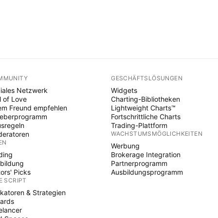
MMUNITY
GESCHÄFTSLÖSUNGEN
iales Netzwerk
Widgets
l of Love
Charting-Bibliotheken
em Freund empfehlen
Lightweight Charts™
heberprogramm
Fortschrittliche Charts
sregeln
Trading-Plattform
eratoren
WACHSTUMSMÖGLICHKEITEN
EN
Werbung
ding
Brokerage Integration
bildung
Partnerprogramm
tors' Picks
Ausbildungsprogramm
E SCRIPT
ikatoren & Strategien
ards
elancer