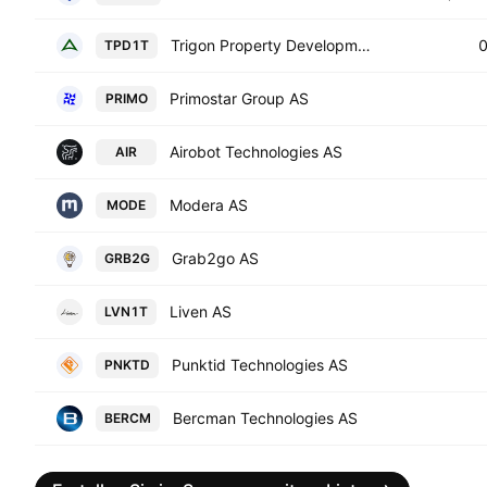
Trigon Property Development AS
TPD1T
Primostar Group AS
PRIMO
Airobot Technologies AS
AIR
Modera AS
MODE
Grab2go AS
GRB2G
Liven AS
LVN1T
Punktid Technologies AS
PNKTD
Bercman Technologies AS
BERCM