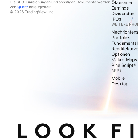
Die SEC-Einreichungen und sonstigen Dokumente werden
Ökonomie
von
Quartr
bereitgestellt.
Earnings
© 2026 TradingView, Inc.
Dividenden
IPOs
WEITERE PR
Nachrichten
Portfolios
Fundamental
Renditekurv
Optionen
Makro-Maps
Pine Script®
APPS
Mobile
Desktop