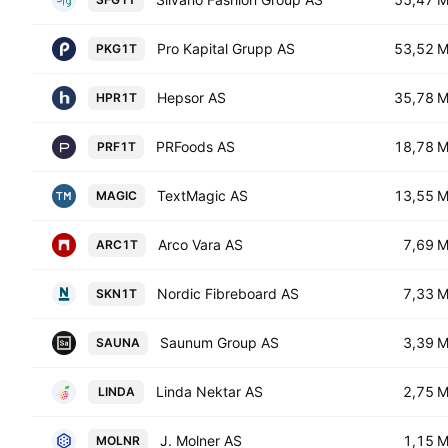
Pro Kapital Grupp AS
53,52 
PKG1T
Hepsor AS
35,78 
HPR1T
PRFoods AS
18,78 
PRF1T
TextMagic AS
13,55 
MAGIC
Arco Vara AS
7,69 
ARC1T
Nordic Fibreboard AS
7,33 
SKN1T
Saunum Group AS
3,39 
SAUNA
Linda Nektar AS
2,75 
LINDA
J. Molner AS
1,15 
MOLNR